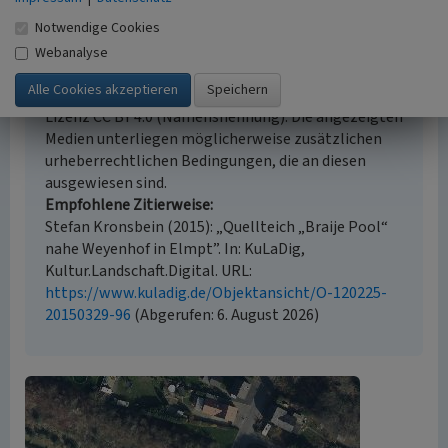
Notwendige Cookies
Empfohlene Zitierweise
Webanalyse
Urheberrechtlicher Hinweis
Der hier präsentierte Inhalt steht unter der freien
Lizenz CC BY 4.0 (Namensnennung). Die angezeigten
Medien unterliegen möglicherweise zusätzlichen
urheberrechtlichen Bedingungen, die an diesen
ausgewiesen sind.
Empfohlene Zitierweise
Stefan Kronsbein (2015): „Quellteich „Braije Pool“
nahe Weyenhof in Elmpt”. In: KuLaDig,
Kultur.Landschaft.Digital. URL:
https://www.kuladig.de/Objektansicht/O-120225-
20150329-96
(Abgerufen: 6. August 2026)