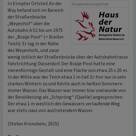
In Elmpter Ortsteil An der
Kooperationspartner
Way befand sich im Bereich
der Straßenbrücke
„Weyenhof“ über die
Autobahn A 52 bis um 1975
der „Braije Pool“ (= Breiter
Teich). Er lag in der Nähe
des Weyenhofs, und zwar
wenig östlich der Straßenbrücke über der Autobahntrasse
Fahrtrichtung Düsseldorf. Der Braije Pool hatte eine
nierenförmige Gestalt und eine Fläche von etwa 25 x 20 m.
In der Mitte war der Teich etwa 1 m tief. Er fror nur in sehr
starken Wintern zu und führte auch in heißen Sommern
immer Wasser. Das Wasser war immer klar und wurde von
der Bevölkerung als „Schpröng“ (Quelle) angesprochen.
Der etwa 1 m westlich des Gewässers verlaufende Weg
war stets nass von austretendem Wasser.
(Stefan Kronsbein, 2015)