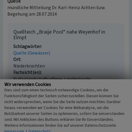
Quelle
mündliche Mitteilung Dr. Karl-Heinz Achten bzw.
Begehung am 28.07.2014
Quellteich „Braije Pool“ nahe Weyenhof in
Elmpt
Schlagwörter
Quelle (Gewässer)
Ort
Niederkrüchten
Fachsicht(en)
Kulturlandschaftspflege, Landeskunde
Wir verwenden Cookies
Erfassungsmaßstab
Dies sind zum einen technisch notwendige Cookies, um die
i.d.R. 1:5.000 (größer als 1:20.000)
Funktionsfähigkeit der Seiten sicherzustellen. Diesen können Sie
Erfassungsmethode
nicht widersprechen, wenn Sie die Seite nutzen möchten. Darüber
mündliche Hinweise Ortsansässiger, Ortskundiger
hinaus verwenden wir Cookies für eine Webanalyse, um die
Historischer Zeitraum
Nutzbarkeit unserer Seiten zu optimieren, sofern Sie einverstanden
Ende 1970 bis 1980
sind. Mit Anklicken des Buttons erklären Sie Ihr Einverständnis.
Weitere Informationen finden Sie auf unserer Datenschutzseite.
Impressum
|
Datenschutz