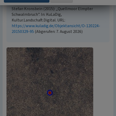
Empfohlene Zitierweise
Stefan Kronsbein (2015): „Quellmoor Elmpter
Schwalmbruch”. In: KuLaDig,
Kultur.Landschaft.Digital. URL:
https://www.kuladig.de/Objektansicht/O-120224-
20150329-95
(Abgerufen: 7. August 2026)