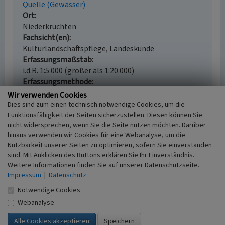
Quelle (Gewässer)
Ort
Niederkrüchten
Fachsicht(en)
Kulturlandschaftspflege, Landeskunde
Erfassungsmaßstab
i.d.R. 1:5.000 (größer als 1:20.000)
Erfassungsmethode
Literaturauswertung, Geländebegehung/-
Wir verwenden Cookies
kartierung
Dies sind zum einen technisch notwendige Cookies, um die
Funktionsfähigkeit der Seiten sicherzustellen. Diesen können Sie
nicht widersprechen, wenn Sie die Seite nutzen möchten. Darüber
hinaus verwenden wir Cookies für eine Webanalyse, um die
Nutzbarkeit unserer Seiten zu optimieren, sofern Sie einverstanden
Empfohlene Zitierweise
sind. Mit Anklicken des Buttons erklären Sie Ihr Einverständnis.
Urheberrechtlicher Hinweis
Weitere Informationen finden Sie auf unserer Datenschutzseite.
Impressum
Der hier präsentierte Inhalt steht unter der freien
|
Datenschutz
Lizenz CC BY 4.0 (Namensnennung). Die angezeigten
Notwendige Cookies
Medien unterliegen möglicherweise zusätzlichen
Webanalyse
urheberrechtlichen Bedingungen, die an diesen
ausgewiesen sind.