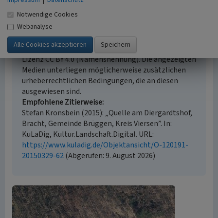
Impressum
|
Datenschutz
Notwendige Cookies
Empfohlene Zitierweise
Webanalyse
Urheberrechtlicher Hinweis
Der hier präsentierte Inhalt steht unter der freien
Lizenz CC BY 4.0 (Namensnennung). Die angezeigten
Medien unterliegen möglicherweise zusätzlichen
urheberrechtlichen Bedingungen, die an diesen
ausgewiesen sind.
Empfohlene Zitierweise
Stefan Kronsbein (2015): „Quelle am Diergardtshof,
Bracht, Gemeinde Brüggen, Kreis Viersen”. In:
KuLaDig, Kultur.Landschaft.Digital. URL:
https://www.kuladig.de/Objektansicht/O-120191-
20150329-62
(Abgerufen: 9. August 2026)