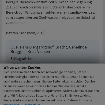
Der Quellbereich war zum Zeitpunkt seiner Begehung
2015 schwach bis mäßig schüttend. Insbesondere im
Bereich von Wildschweinsuhlen war ein sandig-kiesiges,
vom ausgesickerten Quellwasser freigespültes Substrat
zu erkennen.
(Stefan Kronsbein, 2015)
Quelle am Diergardtshof, Bracht, Gemeinde
Brüggen, Kreis Viersen
Schlagwörter
Quelle (Gewässer)
Wir verwenden Cookies
Fachsicht(en)
Dies sind zum einen technisch notwendige Cookies, um die
Kulturlandschaftspflege, Landeskunde
Funktionsfähigkeit der Seiten sicherzustellen. Diesen können Sie
Erfassungsmaßstab
nicht widersprechen, wenn Sie die Seite nutzen möchten. Darüber
i.d.R. 1:5.000 (größer als 1:20.000)
hinaus verwenden wir Cookies für eine Webanalyse, um die
Erfassungsmethode
Nutzbarkeit unserer Seiten zu optimieren, sofern Sie einverstanden
Geländebegehung/-kartierung
sind. Mit Anklicken des Buttons erklären Sie Ihr Einverständnis.
Weitere Informationen finden Sie auf unserer Datenschutzseite.