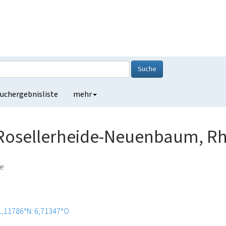
Suche
uchergebnisliste
mehr
i Rosellerheide-Neuenbaum, Rh
de
1,11786°N: 6,71347°O