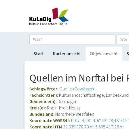
Start
Kartenansicht
Objektansicht
S
Quellen im Norftal be
Schlagwörter:
Quelle (Gewässer)
Fachsicht(en):
Kulturlandschaftspflege, Landeskun
Gemeinde(n):
Dormagen
Kreis(e):
Rhein-Kreis Neuss
Bundesland:
Nordrhein-Westfalen
Koordinate WGS84
51° 07′ 4,28″ N: 6° 42′ 48,48″ O
5
Koordinate UTM
32.339.970,73 m: 5.665.417,28 m