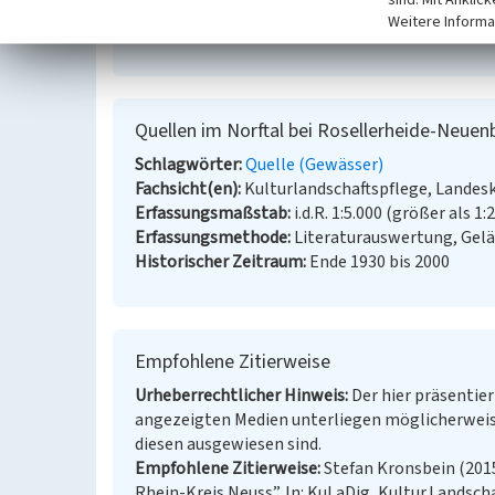
Quaas, Arthur / Preußische Geologische Landesa
Weitere Informa
(4806 Neuss). (Geologische Karte von Preußen 
Quellen im Norftal bei Rosellerheide-Neue
Schlagwörter
Quelle (Gewässer)
Fachsicht(en)
Kulturlandschaftspflege, Landes
Erfassungsmaßstab
i.d.R. 1:5.000 (größer als 1:
Erfassungsmethode
Literaturauswertung, Gel
Historischer Zeitraum
Ende 1930 bis 2000
Empfohlene Zitierweise
Urheberrechtlicher Hinweis
Der hier präsentier
angezeigten Medien unterliegen möglicherweis
diesen ausgewiesen sind.
Empfohlene Zitierweise
Stefan Kronsbein (201
Rhein-Kreis Neuss”. In: KuLaDig, Kultur.Landscha