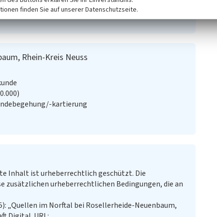
nstalt (Hrsg.) (1935)
Erläuterungen zu Blatt 2779 Neuß
tionen finden Sie auf unserer Datenschutzseite.
und benachbarten deutschen Ländern.) Berlin.
nbaum, Rhein-Kreis Neuss
kunde
20.000)
ändebegehung/-kartierung
te Inhalt ist urheberrechtlich geschützt. Die
e zusätzlichen urheberrechtlichen Bedingungen, die an
5): „Quellen im Norftal bei Rosellerheide-Neuenbaum,
ft.Digital. URL: