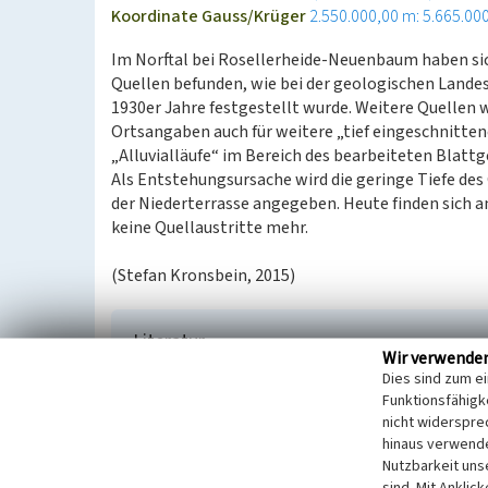
Koordinate Gauss/Krüger
2.550.000,00 m: 5.665.00
Im Norftal bei Rosellerheide-Neuenbaum haben si
Quellen befunden, wie bei der geologischen Land
1930er Jahre festgestellt wurde. Weitere Quellen
Ortsangaben auch für weitere „tief eingeschnitte
„Alluvialläufe“ im Bereich des bearbeiteten Blatt
Als Entstehungsursache wird die geringe Tiefe de
der Niederterrasse angegeben. Heute finden sich 
keine Quellaustritte mehr.
(Stefan Kronsbein, 2015)
Literatur
Wir verwende
Kronsbein, Stefan (1991)
Quellen am unteren li
Dies sind zum e
Beitrag. In: Klostermann, Josef; Kronsbein, Ste
Funktionsfähigke
am Niederrhein - Naturwissenschaftliche Beiträ
nicht widerspre
hinaus verwende
Quitzow, (Niederrheinischer Landeskunde. Schrif
Nutzbarkeit uns
S. 349-429. Krefeld.
sind. Mit Anklic