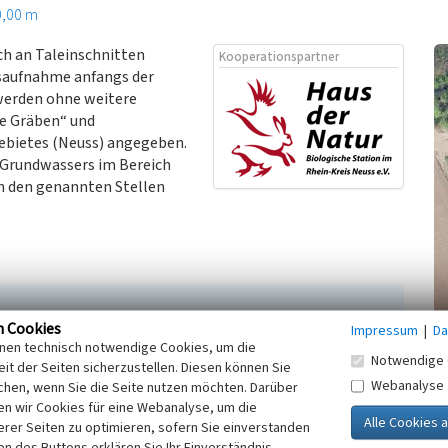
0,00 m
ch an Taleinschnitten
Kooperationspartner
esaufnahme anfangs der
 werden ohne weitere
ne Gräben“ und
gebietes (Neuss) angegeben.
s Grundwassers im Bereich
an den genannten Stellen
n Cookies
Impressum
|
Da
nken Niederrhein - ein natur- und kulturgeschichtlicher
inen technisch notwendige Cookies, um die
Notwendige 
fan; Rehbein, Hansgeorg (Hrsg.): Natur und Landschaft
it der Seiten sicherzustellen. Diesen können Sie
Webanalyse
ge. Festschrift zum 80. Geburtstag von Dr. Hans-Wilhelm
chen, wenn Sie die Seite nutzen möchten. Darüber
n wir Cookies für eine Webanalyse, um die
ten zur Natur und Geschichte des Niederrheins, Band X.)
erer Seiten zu optimieren, sofern Sie einverstanden
ken des Buttons erklären Sie Ihr Einverständnis.