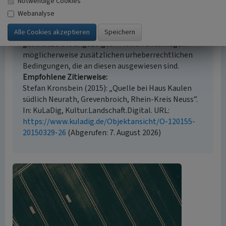
Notwendige Cookies
Empfohlene Zitierweise
Webanalyse
Urheberrechtlicher Hinweis
Der hier präsentierte Inhalt ist urheberrechtlich
geschützt. Die angezeigten Medien unterliegen
möglicherweise zusätzlichen urheberrechtlichen
Bedingungen, die an diesen ausgewiesen sind.
Empfohlene Zitierweise
Stefan Kronsbein (2015): „Quelle bei Haus Kaulen
südlich Neurath, Grevenbroich, Rhein-Kreis Neuss”.
In: KuLaDig, Kultur.Landschaft.Digital. URL:
https://www.kuladig.de/Objektansicht/O-120155-
20150329-26
(Abgerufen: 7. August 2026)