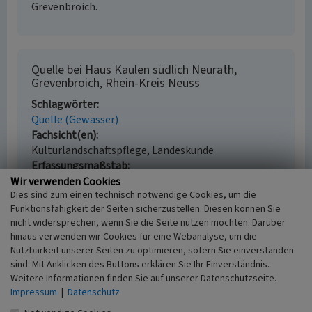
Grevenbroich.
Quelle bei Haus Kaulen südlich Neurath,
Grevenbroich, Rhein-Kreis Neuss
Schlagwörter
Quelle (Gewässer)
Fachsicht(en)
Kulturlandschaftspflege, Landeskunde
Erfassungsmaßstab
i.d.R. 1:5.000 (größer als 1:20.000)
Wir verwenden Cookies
Dies sind zum einen technisch notwendige Cookies, um die
Erfassungsmethode
Funktionsfähigkeit der Seiten sicherzustellen. Diesen können Sie
Literaturauswertung, Geländebegehung/-
nicht widersprechen, wenn Sie die Seite nutzen möchten. Darüber
kartierung
hinaus verwenden wir Cookies für eine Webanalyse, um die
Historischer Zeitraum
Nutzbarkeit unserer Seiten zu optimieren, sofern Sie einverstanden
Ende 1960 bis 1970
sind. Mit Anklicken des Buttons erklären Sie Ihr Einverständnis.
Weitere Informationen finden Sie auf unserer Datenschutzseite.
Impressum
|
Datenschutz