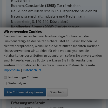
Hildesheim.
Koenen, Constantin (1898)
Zur römischen
Heilkunde am Niederrhein. In: Historische Studien zu
Naturwissenschaft, Industrie und Medizin am
Niederrhein, S. 120-140. Düsseldorf.
Kohlbecher, Simon (2008)
Zurückschauen -
Wir verwenden Cookies
Hinschauen - Vorausschauen. 700 Jahre Pfarrei Sankt
Dies sind zum einen technisch notwendige Cookies, um die
Odilia Gohr 1308-2008. Dormagen.
Funktionsfähigkeit der Seiten sicherzustellen. Diesen können Sie
Palm, Peter (1926)
Aus der Geschichte von Gohr. In:
nicht widersprechen, wenn Sie die Seite nutzen möchten. Darüber
Heimatvolk und Heimatflur 1926, Nr. 43, Neuss.
hinaus verwenden wir Cookies für eine Webanalyse, um die
Nutzbarkeit unserer Seiten zu optimieren, sofern Sie einverstanden
sind. Mit Anklicken des Buttons erklären Sie Ihr Einverständnis.
Weitere Informationen finden Sie auf unserer Datenschutzseite.
Quelle Nymphensee in Gohr, Dormagen, Rhein-
Impressum
|
Datenschutz
Kreis Neuss
Notwendige Cookies
Schlagwörter
Webanalyse
Quelle (Gewässer)
Heilquelle
Weihedenkmal
Fachsicht(en)
Kulturlandschaftspflege, Landeskunde
Erfassungsmaßstab