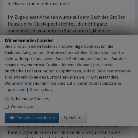
die Balustraden rekonstruiert.
Im Zuge dieser Arbeiten wurde auf dem Dach des Großen
Hauses eine Glaskuppel erichtet, die nicht ganz
unumstritten war und den Spitznamen „Meenzer
Handkäs“ erhielt. Bis 2009 war dort das Restaurant
Wir verwenden Cookies
Mollers untergebracht, von dessen Fensterplätzen man
Dies sind zum einen technisch notwendige Cookies, um die
einen Blick über den
Mainzer Dom
, den Gutenbergplatz
Funktionsfähigkeit der Seiten sicherzustellen. Diesen können Sie
und die Altstadt hatte. Im September 2012 wurde die
nicht widersprechen, wenn Sie die Seite nutzen möchten. Darüber
Glaskuppel zu einer neuen Spielstätte umgebaut. Das
hinaus verwenden wir Cookies für eine Webanalyse, um die
Nutzbarkeit unserer Seiten zu optimieren, sofern Sie einverstanden
geschlossene Restaurant machte Platz für eine Studio-
sind. Mit Anklicken des Buttons erklären Sie Ihr Einverständnis.
Bühne für theatrale Experimente sowie
Weitere Informationen finden Sie auf unserer Datenschutzseite.
Werkstattproduktionen unter dem Namen „Deck 3“. Je
Impressum
|
Datenschutz
nach Bestuhlung hat diese Spielstätte Platz für 100 bis
200 Zuschauer.
Notwendige Cookies
Webanalyse
Lage
Das Staatstheater befindet sich am Gutenbergplatz 7 in
der Mainzer Altstadt und ist durch seine auf den Platz
hereinragende Form mit den beiden Ecktürmen sowie