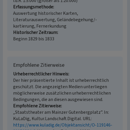
i.d.R. 1:5.000 (größer als 1:20.000)
Erfassungsmethode
Auswertung historischer Karten,
Literaturauswertung, Geländebegehung/-
kartierung, Fernerkundung
Historischer Zeitraum
Beginn 1829 bis 1833
Empfohlene Zitierweise
Urheberrechtlicher Hinweis
Der hier präsentierte Inhalt ist urheberrechtlich
geschützt. Die angezeigten Medien unterliegen
möglicherweise zusätzlichen urheberrechtlichen
Bedingungen, die an diesen ausgewiesen sind.
Empfohlene Zitierweise
„Staatstheater am Mainzer Gutenbergplatz”. In:
KuLaDig, Kultur.Landschaft.Digital. URL:
https://www.kuladig.de/Objektansicht/O-119146-