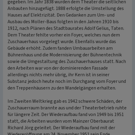
gegeben. Im Jahr 1838 wurden dem Theater die seitlichen
Anbauten hinzugefügt. 1888 erfolgte die Umstellung des
Hauses auf Elektrizität. Den Gedanken zum Um- und
Ausbau des Moller-Baus folgten in den Jahren 1910 bis
1912, nach Plänen des Stadtbaurates Adolf Gelius, Taten.
Dem Theater fehlte vorher ein Foyer, welches nun dem
Zuschauerhaus vorgelegt wurde. Ebenfalls wurde das
Gebäude erhöht. Zudem fanden Umbauarbeiten am
Bühnenhaus und die Modernisierung der Bühnentechnik
sowie die Umgestaltung des Zuschauerhauses statt. Nach
den Arbeiten war von der dominierenden Fassade
allerdings nichts mehr übrig, ihr Kern ist in seiner
Substanz jedoch heute noch im Durchgang vom Foyer und
den Treppenhäusern zu den Wandelgängen erhalten.
Im Zweiten Weltkrieg gab es 1942 schwere Schäden, der
Zuschauerraum brannte aus und der Theaterbetrieb ruhte
für längere Zeit. Der Wiederaufbau fand von 1949 bis 1951
statt, die Arbeiten wurden vom Mainzer Oberbaurat
Richard Jörg geleitet. Der Wiederaufbau fand mit der
Wiedereröffnung am 24. November 1951 sein Ende.