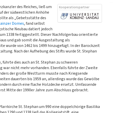
Erzkanzler des Reiches, ließ um
Kooperationspartner
 auf der südwestlichen Anhöhe
sollte als „Gebetsstätte des
ainzer Domes
, fand selbst
 gotische Neubau datiert jedoch
um 1338 fertiggestellt. Dieser Nachfolgerbau orientierte
-Baus und gab somit die Ausgestaltung als
te wurde von 1462 bis 1499 hinzugefügt. In der Barockzeit
taltung. Nach der Aufhebung des Stifts wurde St. Stephan
, führte dies auch an St. Stephan zu schweren
g war nicht mehr vorhanden. Ebenfalls führte der Zweite
onders der große Westturm musste nach Kriegsende
eiten dauerten bis 1959 an, allerdings wurde das Gewölbe
sondern durch eine flache Holzdecke ersetzt. Umfassende
st Mitte der 1990er Jahre zum Abschluss gebracht.
 Pfarrkirche St. Stephan um 990 eine doppelchörige Basilika
en 1290 und 1338 ließ das Kollegiatstift, eine