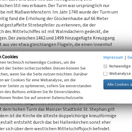
ischen Stil neu erbauen. Der Turm war ursprünglich nur
tube mit Maßwerkfenstern. Im Jahr 1740 wurde der Turm um
tig fand die Erhöhung der Glockenhaube auf 66 Meter
 gestaffelte Strebepfeiler zu erkennen, die der
h des Mittelschiffes ist mit Walmdächern gedeckt, die
gen. Der zwischen 1462 und 1499 hinzugefügte Kreuzgang
ht aus vier etwa gleichlangen Flügeln, die einen Innenhof
n Cookies
Impressum
|
Da
inen technisch notwendige Cookies, um die
Notwendige 
it der Seiten sicherzustellen. Diesen können Sie
otische Hallenkirche mit drei Schiffen dar, mit Chören im
Webanalyse
chen, wenn Sie die Seite nutzen möchten. Darüber
kenturm ragt über dem Westchor. Die Wände sind in heller
n wir Cookies für eine Webanalyse, um die
zu dem roten Sandstein der tragenden Architekturteile. Der
erer Seiten zu optimieren, sofern Sie einverstanden
ungen zufolge, bis zur Höhe des Spitzbogenfrieses noch
ken des Buttons erklären Sie Ihr Einverständnis.
 im Turm geschlossen. 1962 fand in Mainz die 2000-Jahr-Feier
tionen finden Sie auf unserer Datenschutzseite.
terne wieder aufgesetzt wurden. Die auf der südwestlichen
t dem hohen Turm das Mainzer Stadtbild. St. Stephan gilt
em ist die Kirche die älteste doppelchörige kreuzförmige
gestalt entsteht durch das bei Hallenkirchen sonst eher
r sich über dem westlichen Mittelschiffsjoch befindet.