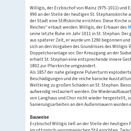
Willigis, der Erzbischof von Mainz (975-1011) und 
990 an der Stelle der heutigen St. Stephanskirche
der Stadt eine Stiftskirche errichten. Diese Kirche 
Reiches“ erbaut werden. Willigis, der Erbauer des
M
seine letzte Ruhe im Jahr 1011 in St. Stephan. Der
aus späterer Zeit, er wurde um 1290 begonnen und 
sich an den Vorgaben des Grundrisses des Willigis
Doppelchoranlage vor. Der Kreuzgang an der Südsei
erhielt St. Stephan eine entsprechende innere Ges
1802 zur Pfarrkirche umgeändert.
Als 1857 der nahe gelegene Pulverturm explodierte
Beschädigungen und die reiche barocke Ausstattun
Weltkrieg zu großen Schäden an St. Stephan. Bes
aufwendig restauriert werden. Die Wiederaufbauarb
von Langhaus und Chor nicht wieder hergestellt, 
Sanierungsarbeiten an den Außenmauern wurden er
Bauweise
Erzbischof Willigis ließ an der Stelle der heutigen
im ottonisch-vorromanischen Stil errichten. Zwisch