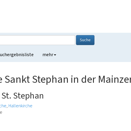
Suche
uchergebnisliste
mehr
e Sankt Stephan in der Mainzer
e St. Stephan
rche
Hallenkirche
de