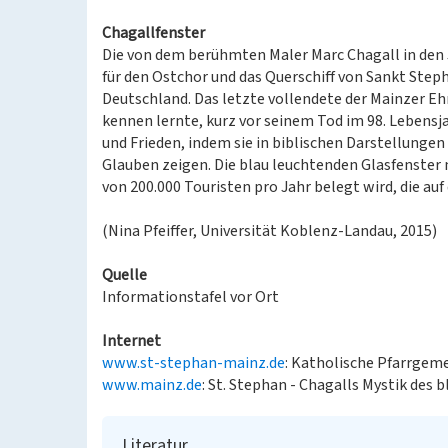
Chagallfenster
Die von dem berühmten Maler Marc Chagall in den
für den Ostchor und das Querschiff von Sankt Steph
Deutschland. Das letzte vollendete der Mainzer Eh
kennen lernte, kurz vor seinem Tod im 98. Lebensja
und Frieden, indem sie in biblischen Darstellunge
Glauben zeigen. Die blau leuchtenden Glasfenster 
von 200.000 Touristen pro Jahr belegt wird, die a
(Nina Pfeiffer, Universität Koblenz-Landau, 2015)
Quelle
Informationstafel vor Ort
Internet
www.st-stephan-mainz.de
: Katholische Pfarrgeme
www.mainz.de
: St. Stephan - Chagalls Mystik des 
Literatur