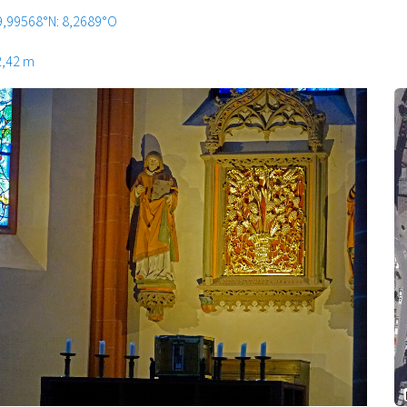
9,99568°N: 8,2689°O
2,42 m