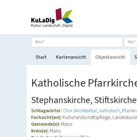
Start
Kartenansicht
Objektansicht
S
Katholische Pfarrkirch
Stephanskirche, Stiftskirch
Schlagwörter:
Chor (Architektur)
katholisch
Pfarrki
Fachsicht(en):
Kulturlandschaftspflege, Landeskun
Gemeinde(n):
Mainz
Kreis(e):
Mainz