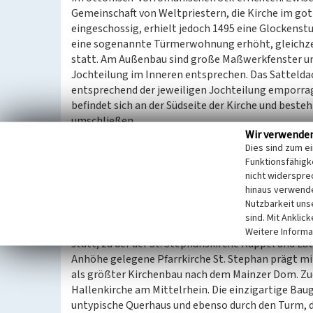
Gemeinschaft von Weltpriestern, die Kirche im got
eingeschossig, erhielt jedoch 1495 eine Glockens
eine sogenannte Türmerwohnung erhöht, gleichzei
statt. Am Außenbau sind große Maßwerkfenster und
Jochteilung im Inneren entsprechen. Das Satteldac
entsprechend der jeweiligen Jochteilung emporra
befindet sich an der Südseite der Kirche und beste
umschließen.
Wir verwende
Dies sind zum e
Heutiges Erscheinungsbild
Funktionsfähigke
Die Kirche stellt sich heute als klar gegliederte g
nicht widerspre
Osten und im Westen. Ein großer achteckiger Gloc
hinaus verwende
Farbe gehalten, dies bildet einen guten Kontrast 
Nutzbarkeit uns
66 Meter hohe Turm des Bauwerkes stammt, Vermut
sind. Mit Anklic
von der Willigiskirche. 1947 wurde ein breiter Riss
Weitere Informa
statt, zu der der St. Stephanskirche Kuppel und La
Anhöhe gelegene Pfarrkirche St. Stephan prägt mi
als größter Kirchenbau nach dem Mainzer Dom. Zud
Hallenkirche am Mittelrhein. Die einzigartige Bau
untypische Querhaus und ebenso durch den Turm, de