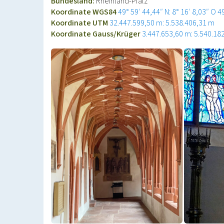
Bundesland:
Rheinland-Pfalz
Koordinate WGS84
49° 59′ 44,44″ N: 8° 16′ 8,03″ O
4
Koordinate UTM
32.447.599,50 m: 5.538.406,31 m
Koordinate Gauss/Krüger
3.447.653,60 m: 5.540.18