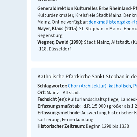
Generaldirektion Kulturelles Erbe Rheinland-Pfa
Kulturdenkmäler, Kreisfreie Stadt Mainz. Denkmal
Mainz. Online verfügbar:
denkmallisten.gdke-rl
Mayer, Klaus (2015)
St. Stephan in Mainz. Ehemal
Regensburg.
Wegner, Ewald (1990)
Stadt Mainz, Altstadt. (K
-118, Düsseldorf.
Katholische Pfarrkirche Sankt Stephan in de
Schlagwörter
Chor (Architektur)
katholisch
P
Ort
Mainz - Altstadt
Fachsicht(en)
Kulturlandschaftspflege, Landes
Erfassungsmaßstab
i.d.R. 1:5.000 (größer als 1:
Erfassungsmethode
Auswertung historischer 
kartierung, Fernerkundung
Historischer Zeitraum
Beginn 1290 bis 1338