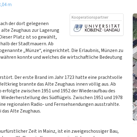
3,04 m
Kooperationspartner
nach der dort gelegenen
 alte Zeughaus zur Lagerung
ieser Platz ist so gewählt,
rhalb der Stadtmauern. Ab
ogenannte „Münze“, eingerichtet. Die Erlaubnis, Münzen zu
 gewähren konnte und welches die wirtschaftliche Bedeutung
tört. Der erste Brand im Jahr 1723 hatte eine prachtvolle
ltkrieg brannte das Alte Zeughaus innen völlig aus. Ab
o erfolgte zwischen 1951 und 1952 der Wiederaufbau des
e Wiederherstellung des Südflügels. Zwischen 1951 und 1978
eine regionalen Radio- und Fernsehsendungen ausstrahlte.
i das Alte Zeughaus.
urfürstlicher Zeit in Mainz, ist ein zweigeschossiger Bau,