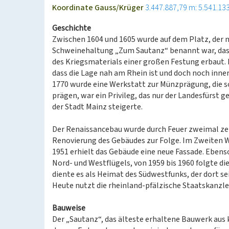
Koordinate Gauss/Krüger
3.447.887,79 m: 5.541.13
Geschichte
Zwischen 1604 und 1605 wurde auf dem Platz, der 
Schweinehaltung „Zum Sautanz“ benannt war, das
des Kriegsmaterials einer großen Festung erbaut. D
dass die Lage nah am Rhein ist und doch noch inne
1770 wurde eine Werkstatt zur Münzprägung, die s
prägen, war ein Privileg, das nur der Landesfürst
der Stadt Mainz steigerte.
Der Renaissancebau wurde durch Feuer zweimal zers
Renovierung des Gebäudes zur Folge. Im Zweiten We
1951 erhielt das Gebäude eine neue Fassade. Ebens
Nord- und Westflügels, von 1959 bis 1960 folgte di
diente es als Heimat des Südwestfunks, der dort s
Heute nutzt die rheinland-pfälzische Staatskanzle
Bauweise
Der „Sautanz“, das älteste erhaltene Bauwerk aus k