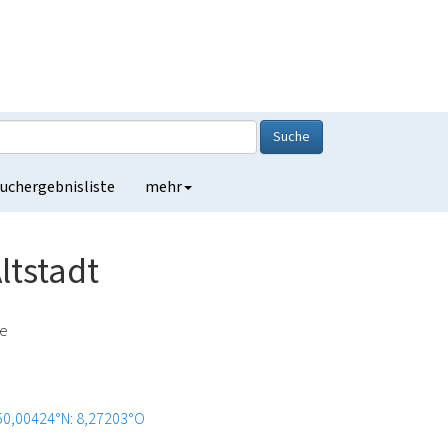
Suche
uchergebnisliste
mehr
ltstadt
de
50,00424°N: 8,27203°O