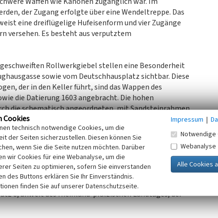
 schwere Waffen wie Kanonen zugänglich war. Im
rden, der Zugang erfolgte über eine Wendeltreppe. Das
eist eine dreiflügelige Hufeisenform und vier Zugänge
ern versehen. Es besteht aus verputztem
 geschweiften Rollwerkgiebel stellen eine Besonderheit
ughausgasse sowie vom Deutschhausplatz sichtbar. Diese
ogen, der in den Keller führt, sind das Wappen des
wie die Datierung 1603 angebracht. Die hohen
durch die schematisch angeordneten, mit Sandsteinrahmen
n Cookies
er Schlossanlage vermittelt.
Impressum
|
Da
inen technisch notwendige Cookies, um die
Notwendige 
it der Seiten sicherzustellen. Diesen können Sie
befindet sich am Hauptzugang des Zeughauses. Den
Webanalyse
chen, wenn Sie die Seite nutzen möchten. Darüber
r Treppenturm, welcher sich bis zum Dachgeschoss
n wir Cookies für eine Webanalyse, um die
wiebelform abschließt.
erer Seiten zu optimieren, sofern Sie einverstanden
ken des Buttons erklären Sie Ihr Einverständnis.
tionen finden Sie auf unserer Datenschutzseite.
tz 8, unweit des rheinland-pfälzischen Landtages, der