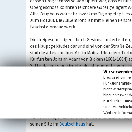
dessen Erdgeschoss so konzipiert war, dass es für
Obergeschoss konnten leichtere Güter gelagert we
Alte Zeughaus war sehr zweckmäßig angelegt, es w
zum Hof auf. Die Außenfront ist mit kleinen Fenst
Bruchsteinmauerwerk.
Die dreigeschossigen, durch Gesimse unterteilten,
des Hauptgebäudes dar und sind von der Straße Ze
sind die ältesten ihrer Art in Mainz. Über dem Torb
Kurfürsten Johann Adam von Bicken (1601-1604) so
Satteldächer sind ziegelgedeckt, ebenfalls wird 
Wir verwende
verkleideten Steinpfostenfenster der Eindruck ein
Dies sind zum e
Funktionsfähigke
Die Kopie eines gewaltigen Renaissance-Portals 
nicht widerspre
Innenhof des Zeughauses schmückt ein achteckige
hinaus verwende
erstreckt und dort mit einer Welschen Haube in Z
Nutzbarkeit uns
sind. Mit Anklic
Lage
Weitere Informa
Das Alte Zeughaus befindet sich am Deutschhauspla
seinen Sitz im
Deutschhaus
hat.