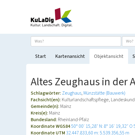
Start
Kartenansicht
Objektansicht
S
Altes Zeughaus in der A
Schlagwörter:
Zeughaus
Münzstätte (Bauwerk)
Fachsicht(en):
Kulturlandschaftspflege, Landeskun
Gemeinde(n):
Mainz
Kreis(e):
Mainz
Bundesland:
Rheinland-Pfalz
Koordinate WGS84
50° 00′ 15,28″ N: 8° 16′ 19,32″ O
Koordinate UTM
32.447.833,60 m: 5.539.356,55 m