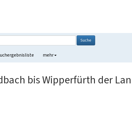
Suche
uchergebnisliste
mehr
adbach bis Wipperfürth der La