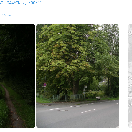
50,99445°N: 7,16005°O
0,13 m