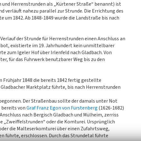
 und Herrenstrunden als „Kürtener Straße“ benannt) ist
d verläuft nahezu parallel zur Strunde. Die Errichtung des
te um 1842. Ab 1848-1849 wurde die Landstraße bis nach
Verlauf der Strunde für Herrenstrunden einen Anschluss an
bot, existierte im 19. Jahrhundert kein unmittelbarer
te zum Igeler Hof über Irlenfeld nach Gladbach. Von
ter, für das Fuhrwerk benutzbarer Weg bis zu den
Frühjahr 1848 die bereits 1842 fertig gestellte
 Gladbacher Marktplatz führte, bis nach Herrenstrunden
begonnen. Der Straßenbau sollte der damals unter Not
e bereits von
Graf Franz Egon von Fürstenberg
(1626-1682)
Anschluss nach Bergisch Gladbach und Mülheim, zerriss
e „Zweiffelstrunden“ oder die Komturei. Ursprünglich
 oder die Malteserkomturei über einen Zufahrtsweg,
en führte, erschlossen. Durch das Strundetal führte