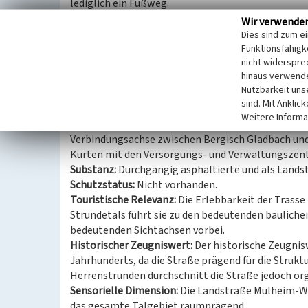
lediglich ein Fußweg.
Wir verwende
Für die Kulturlandschaft des Strundetals bedeutet
Dies sind zum e
eklatanten Einschnitt: Wassergräben und Weiher d
Funktionsfähigke
nicht widerspre
Weiteren wurden die Ensembles durch den Straßen
hinaus verwende
zugehörigen Kapelle abgeschnitten, das Anwesen d
Nutzbarkeit uns
Wirtschaftshof) separiert.
sind. Mit Anklic
Weitere Informa
Heutige Nutzung:
Die Straße L 286 (bis Herrenstru
Verbindungsachse zwischen Bergisch Gladbach und
Kürten mit den Versorgungs- und Verwaltungszent
Substanz:
Durchgängig asphaltierte und als Lands
Schutzstatus:
Nicht vorhanden.
Touristische Relevanz:
Die Erlebbarkeit der Trasse
Strundetals führt sie zu den bedeutenden bauliche
bedeutenden Sichtachsen vorbei.
Historischer Zeugniswert:
Der historische Zeugnisw
Jahrhunderts, da die Straße prägend für die Struk
Herrenstrunden durchschnitt die Straße jedoch o
Sensorielle Dimension:
Die Landstraße Mülheim-Wipp
das gesamte Talgebiet raumprägend.