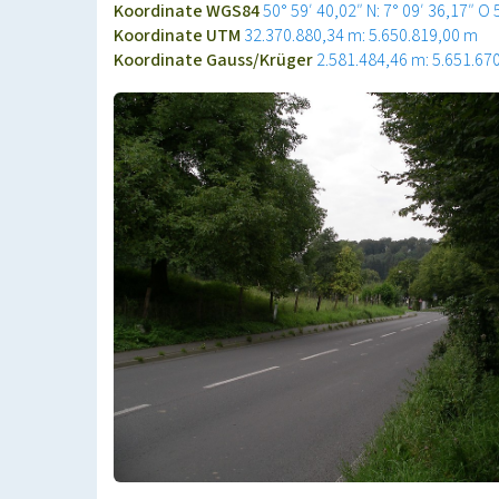
Koordinate WGS84
50° 59′ 40,02″ N: 7° 09′ 36,17″ O
Koordinate UTM
32.370.880,34 m: 5.650.819,00 m
Koordinate Gauss/Krüger
2.581.484,46 m: 5.651.67