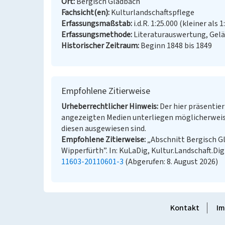
Ort
Bergisch Gladbach
Fachsicht(en)
Kulturlandschaftspflege
Erfassungsmaßstab
i.d.R. 1:25.000 (kleiner als 1
Erfassungsmethode
Literaturauswertung, Gel
Historischer Zeitraum
Beginn 1848 bis 1849
Empfohlene Zitierweise
Urheberrechtlicher Hinweis
Der hier präsentier
angezeigten Medien unterliegen möglicherweis
diesen ausgewiesen sind.
Empfohlene Zitierweise
„Abschnitt Bergisch G
Wipperfürth”. In: KuLaDig, Kultur.Landschaft.Dig
11603-20110601-3
(Abgerufen: 8. August 2026)
Kontakt
Im