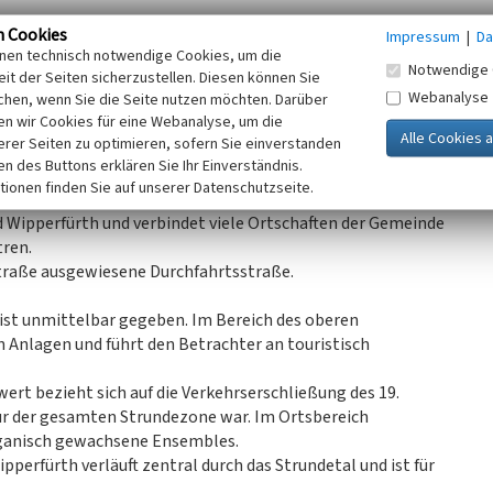
n Cookies
Impressum
|
Da
e der Bau der „Fürstenbergischen Kunststraße“ einen
inen technisch notwendige Cookies, um die
Notwendige 
er historischen Gebäude wurden zugeschüttet. Des
it der Seiten sicherzustellen. Diesen können Sie
Webanalyse
chen, wenn Sie die Seite nutzen möchten. Darüber
bau regelrecht zerschnitten: Die Kommende wurde von der
n wir Cookies für eine Webanalyse, um die
er Burg Zweiffel in zwei Teile (Herrenhaus und
erer Seiten zu optimieren, sofern Sie einverstanden
ken des Buttons erklären Sie Ihr Einverständnis.
tionen finden Sie auf unserer Datenschutzseite.
nden „Kürtener Straße“) ist eine wichtige
 Wipperfürth und verbindet viele Ortschaften der Gemeinde
ren.
traße ausgewiesene Durchfahrtsstraße.
 ist unmittelbar gegeben. Im Bereich des oberen
n Anlagen und führt den Betrachter an touristisch
ert bezieht sich auf die Verkehrserschließung des 19.
tur der gesamten Strundezone war. Im Ortsbereich
rganisch gewachsene Ensembles.
erfürth verläuft zentral durch das Strundetal und ist für