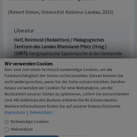
(Robert Simon, Universität Koblenz-Landau, 2015)
Literatur
Helf, Reinhold (Redaktion) / Pädagogisches
Zentrum des Landes Rheinland-Pfalz (Hrsg.)
(1997)
Geographische Spurensuche in der Gemeinde
Polch. S. 63-80, Bad Kreuznach.
Wir verwenden Cookies
Henkel, Karoline; Heyen, Franz-Josef (1986)
Polch
Dies sind zum einen technisch notwendige Cookies, um die
im Maifeld. Geschichte und Gegenwart. S. 69-70,
Funktionsfähigkeit der Seiten sicherzustellen. Diesen können Sie
Polch.
nicht widersprechen, wenn Sie die Seite nutzen möchten. Darüber
Müller, Wolf-Manfred / Rheinischer Verein für
hinaus verwenden wir Cookies für eine Webanalyse, um die
Denkmalpflege und Landschaftsschutz e.V. (Hrsg.)
Nutzbarkeit unserer Seiten zu optimieren, sofern Sie einverstanden
sind. Mit Anklicken des Buttons erklären Sie Ihr Einverständnis.
(1990)
Stadt Polch im Maifeld. (Rheinische
Weitere Informationen finden Sie auf unserer Datenschutzseite.
Kunststätten, Heft 358.) S. 21, Neuss.
Impressum
|
Datenschutz
Notwendige Cookies
Webanalyse
Barocker Hof der Trierer Abtei Sankt Matthias