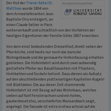
Der Hof der
Trierer Abtei St.
Kooperationspartner
Matthias
wurde 1804 von
dem Armeelieferanten Jean
Baptiste Olry ersteigert, an
einen Claude Sellier in Paris
weiterverkauft und schließlich von den Vorfahren der
heutigen Eigentümer der Familie Gilles 1807 erworben.
Von dem einst bedeutenden Dreiseithof, direkt neben der
Pfarrkirche, sind heute nur noch das barocke
Wohngebäude und die gemauerte Hofeinfassung erhalten
geblieben. Die Hofeinfahrt wird durch zwei aufwendig
gestaltete Pfeiler aus Basaltlavastein mit Pilastern,
Hohlkehlen und Sockeln betont. Dazu dienen als Aufsatz
auf den abschließenden plattenartigen Kapitellen Kugeln
mit Blattdekor. Die aus dieser Zeit stammende
Hofeinfahrt ist mit Bezug auf das Wohnhaus, welches
sieben auf fünf Fensterachsen und ein hohes,
gaubenbesetztes, verschiefertes Mansarddach zeigt,
angelegt. Die Fassade ist extra in etwa achsial auf die