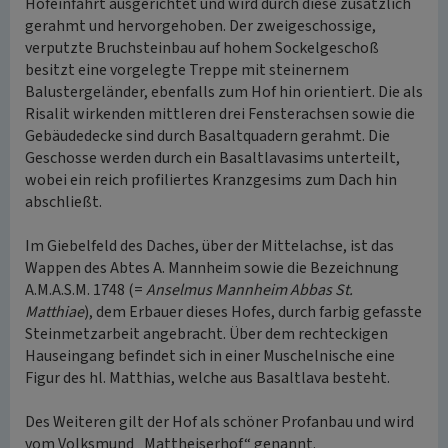
Hofeinfahrt ausgerichtet und wird durch diese zusätzlich
gerahmt und hervorgehoben. Der zweigeschossige,
verputzte Bruchsteinbau auf hohem Sockelgeschoß
besitzt eine vorgelegte Treppe mit steinernem
Balustergeländer, ebenfalls zum Hof hin orientiert. Die als
Risalit wirkenden mittleren drei Fensterachsen sowie die
Gebäudedecke sind durch Basaltquadern gerahmt. Die
Geschosse werden durch ein Basaltlavasims unterteilt,
wobei ein reich profiliertes Kranzgesims zum Dach hin
abschließt.
Im Giebelfeld des Daches, über der Mittelachse, ist das
Wappen des Abtes A. Mannheim sowie die Bezeichnung
A.M.A.S.M. 1748 (=
Anselmus Mannheim Abbas St.
Matthiae
), dem Erbauer dieses Hofes, durch farbig gefasste
Steinmetzarbeit angebracht. Über dem rechteckigen
Hauseingang befindet sich in einer Muschelnische eine
Figur des hl. Matthias, welche aus Basaltlava besteht.
Des Weiteren gilt der Hof als schöner Profanbau und wird
vom Volksmund „Mattheiserhof“ genannt.