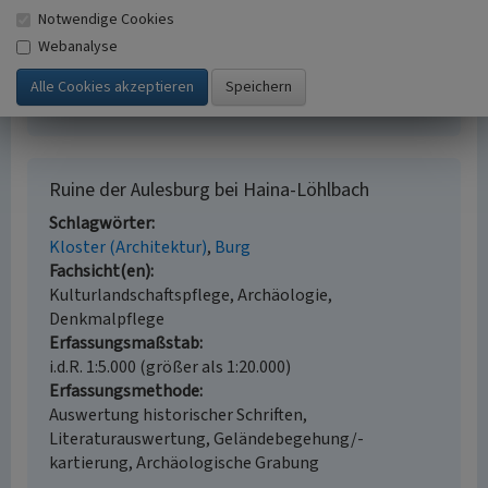
(Kloster). Führungsblatt zum Gründungsort des
Notwendige Cookies
Zisterzienserklosters Haina im Kreis Waldeck-
Webanalyse
Frankenberg. (Archäologische Denkmäler in Hessen,
156.) Wiesbaden.
Ruine der Aulesburg bei Haina-Löhlbach
Schlagwörter
Kloster (Architektur)
Burg
Fachsicht(en)
Kulturlandschaftspflege, Archäologie,
Denkmalpflege
Erfassungsmaßstab
i.d.R. 1:5.000 (größer als 1:20.000)
Erfassungsmethode
Auswertung historischer Schriften,
Literaturauswertung, Geländebegehung/-
kartierung, Archäologische Grabung