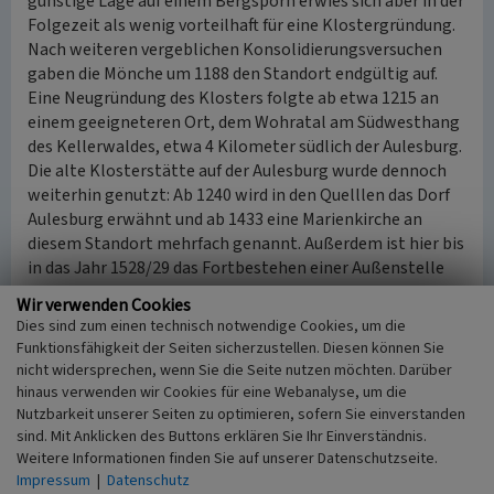
günstige Lage auf einem Bergsporn erwies sich aber in der
Folgezeit als wenig vorteilhaft für eine Klostergründung.
Nach weiteren vergeblichen Konsolidierungsversuchen
gaben die Mönche um 1188 den Standort endgültig auf.
Eine Neugründung des Klosters folgte ab etwa 1215 an
einem geeigneteren Ort, dem Wohratal am Südwesthang
des Kellerwaldes, etwa 4 Kilometer südlich der Aulesburg.
Die alte Klosterstätte auf der Aulesburg wurde dennoch
weiterhin genutzt: Ab 1240 wird in den Quelllen das Dorf
Aulesburg erwähnt und ab 1433 eine Marienkirche an
diesem Standort mehrfach genannt. Außerdem ist hier bis
in das Jahr 1528/29 das Fortbestehen einer Außenstelle
des Klosters Haina nachweisbar.
Wir verwenden Cookies
Dies sind zum einen technisch notwendige Cookies, um die
(hessenARCHÄOLOGIE, 2015)
Funktionsfähigkeit der Seiten sicherzustellen. Diesen können Sie
nicht widersprechen, wenn Sie die Seite nutzen möchten. Darüber
hinaus verwenden wir Cookies für eine Webanalyse, um die
Literatur
Nutzbarkeit unserer Seiten zu optimieren, sofern Sie einverstanden
sind. Mit Anklicken des Buttons erklären Sie Ihr Einverständnis.
Knappe, Rudolf (2000)
Mittelalterliche Burgen in
Weitere Informationen finden Sie auf unserer Datenschutzseite.
Hessen. Gudensberg-Gleichen.
Impressum
|
Datenschutz
Sippel, Klaus (2003)
Die Aulesburg bei Haina