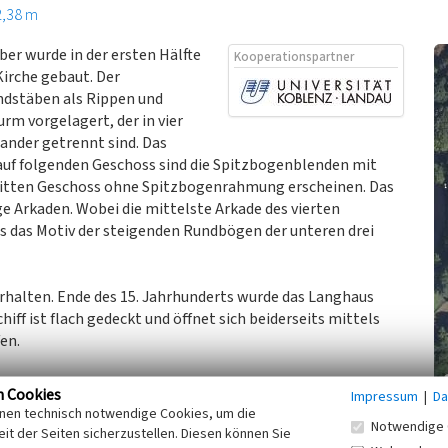
2,38 m
ber wurde in der ersten Hälfte
Kooperationspartner
Kirche gebaut. Der
ndstäben als Rippen und
urm vorgelagert, der in vier
nander getrennt sind. Das
auf folgenden Geschoss sind die Spitzbogenblenden mit
ritten Geschoss ohne Spitzbogenrahmung erscheinen. Das
ige Arkaden. Wobei die mittelste Arkade des vierten
ass das Motiv der steigenden Rundbögen der unteren drei
rhalten. Ende des 15. Jahrhunderts wurde das Langhaus
hiff ist flach gedeckt und öffnet sich beiderseits mittels
en.
chutz und ist im Nachrichtlichen Verzeichnis der
n Cookies
Impressum
|
Da
.
inen technisch notwendige Cookies, um die
Notwendige 
it der Seiten sicherzustellen. Diesen können Sie