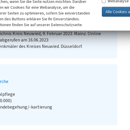
Webanalyse
chen, wenn Sie die Seite nutzen möchten. Darüber
n wir Cookies für eine Webanalyse, um die
erer Seiten zu optimieren, sofern Sie einverstanden
ken des Buttons erklären Sie Ihr Einverständnis.
tionen finden Sie auf unserer Datenschutzseite.
lz (Hrsg.) (2023)
Nachrichtliches Verzeichnis der
hnis Kreis Neuwied, 9. Februar 2023. Mainz. Online
 abgerufen am 16.06.2023
enkmäler des Kreises Neuwied. Düsseldorf.
irche
alpflege
20.000)
ändebegehung/-kartierung