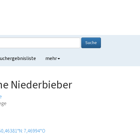
Suche
uchergebnisliste
mehr
he Niederbieber
e
lege
50,46381°N: 7,46994°O