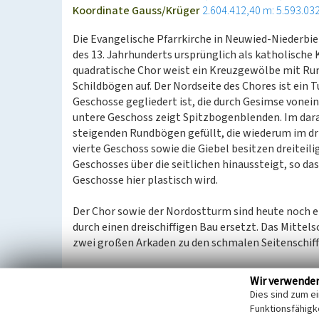
Koordinate Gauss/Krüger
2.604.412,40 m: 5.593.03
Die Evangelische Pfarrkirche in Neuwied-Niederbie
des 13. Jahrhunderts ursprünglich als katholische 
quadratische Chor weist ein Kreuzgewölbe mit Ru
Schildbögen auf. Der Nordseite des Chores ist ein T
Geschosse gegliedert ist, die durch Gesimse vonei
untere Geschoss zeigt Spitzbogenblenden. Im dar
steigenden Rundbögen gefüllt, die wiederum im d
vierte Geschoss sowie die Giebel besitzen dreiteil
Geschosses über die seitlichen hinaussteigt, so d
Geschosse hier plastisch wird.
Der Chor sowie der Nordostturm sind heute noch e
durch einen dreischiffigen Bau ersetzt. Das Mittelsc
zwei großen Arkaden zu den schmalen Seitenschiff
Die Evangelische Pfarrkirche steht unter Denkmals
Wir verwende
Kulturdenkmäler des Kreises Neuwied eingetragen
Dies sind zum e
Funktionsfähigke