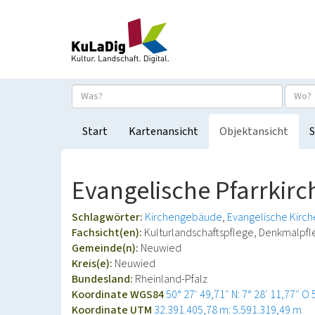
Start
Kartenansicht
Objektansicht
S
Evangelische Pfarrkirc
Schlagwörter:
Kirchengebäude
Evangelische Kirch
Fachsicht(en):
Kulturlandschaftspflege, Denkmalpf
Gemeinde(n):
Neuwied
Kreis(e):
Neuwied
Bundesland:
Rheinland-Pfalz
Koordinate WGS84
50° 27′ 49,71″ N: 7° 28′ 11,77″ O
Koordinate UTM
32.391.405,78 m: 5.591.319,49 m