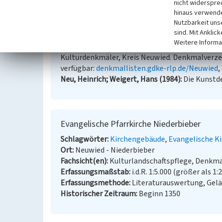
(Miriam Lux, Universität Koblenz-Landau, 2015)
nicht widerspre
hinaus verwende
Nutzbarkeit uns
Literatur
sind. Mit Anklic
Weitere Informa
Generaldirektion Kulturelles Erbe Rheinland-Pfa
Kulturdenkmäler, Kreis Neuwied. Denkmalverzeic
verfügbar:
denkmallisten.gdke-rlp.de/Neuwied
,
Neu, Heinrich; Weigert, Hans (1984)
Die Kunstd
Evangelische Pfarrkirche Niederbieber
Schlagwörter
Kirchengebäude
Evangelische K
Ort
Neuwied - Niederbieber
Fachsicht(en)
Kulturlandschaftspflege, Denkm
Erfassungsmaßstab
i.d.R. 1:5.000 (größer als 1:
Erfassungsmethode
Literaturauswertung, Gel
Historischer Zeitraum
Beginn 1350