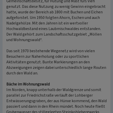
Gemeinschaftsbesitz, für Hutung und Mast fürs Vieh
genutzt. Das diese Nutzung zu wenig Gewinn eingebracht
hatte, wurde der Bereich ab 1800 mit Buchen und Eichen
aufgeforstet. Um 1950 folgten Ahorn, Eschen und auch
Nadelgehölze. Mit den Jahren ist ein wertvoller
Hochwaldbestand eines Laubmischwaldes entstanden.
Der Wald gehört zum Landschaftsschutzgebiet „Möllen
und Wohnungswald“.
Das seit 1970 bestehende Wegenetz wird von vielen
Besuchern zur Naherholung oder zu sportlichen
Aktivitäten genutzt. Bunte Markierungen an den
Abzweigungen zeigen dabei unterschiedlich lange Routen
durch den Wald an.
Bäche im Wohnungswald
Im Norden, knapp unterhalb der Waldgrenze und somit
parallel zur Friedrichstraße verläuft der Lohberger
Entwässerungsgraben, der aus Hünxe kommend, den Wald
passiert und dann in den Rhein mündet. Noch heute fließt
Grubenwasser des stillgelegten Steinkohlebergwerks