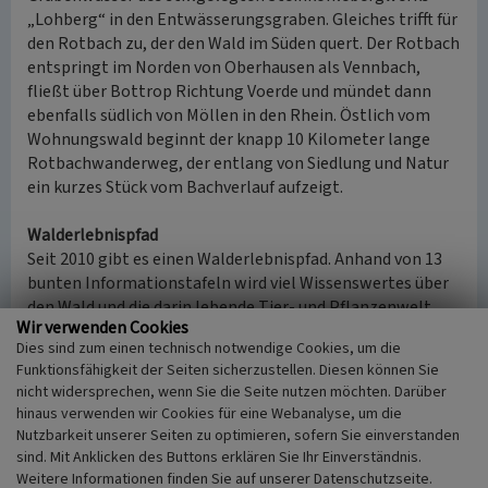
„Lohberg“ in den Entwässerungsgraben. Gleiches trifft für
den Rotbach zu, der den Wald im Süden quert. Der Rotbach
entspringt im Norden von Oberhausen als Vennbach,
fließt über Bottrop Richtung Voerde und mündet dann
ebenfalls südlich von Möllen in den Rhein. Östlich vom
Wohnungswald beginnt der knapp 10 Kilometer lange
Rotbachwanderweg, der entlang von Siedlung und Natur
ein kurzes Stück vom Bachverlauf aufzeigt.
Walderlebnispfad
Seit 2010 gibt es einen Walderlebnispfad. Anhand von 13
bunten Informationstafeln wird viel Wissenswertes über
den Wald und die darin lebende Tier- und Pflanzenwelt
Wir verwenden Cookies
vermittelt. Themen sind u.a. das Rotwild, die Waldpflege
Dies sind zum einen technisch notwendige Cookies, um die
und das Leben im Waldboden. Startpunkt ist der Parkplatz
Funktionsfähigkeit der Seiten sicherzustellen. Diesen können Sie
Wüllbeck (Dinslakener Straße / Voerder Straße) mit einer
nicht widersprechen, wenn Sie die Seite nutzen möchten. Darüber
Übersichtskarte mit allen Tafelstandorten und möglichen
hinaus verwenden wir Cookies für eine Webanalyse, um die
Rundwegen durch den Wald. Es gibt aber auch diverse
Nutzbarkeit unserer Seiten zu optimieren, sofern Sie einverstanden
Nebeneingänge in das Gebiet.
sind. Mit Anklicken des Buttons erklären Sie Ihr Einverständnis.
Weitere Informationen finden Sie auf unserer Datenschutzseite.