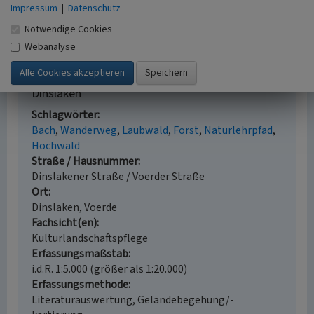
(Biologische Station im Kreis Wesel e.V., 2014. Erstellt im
Impressum
|
Datenschutz
Zuge des Projektes „Kulturlandschaft am Niederrhein“. Ein
Notwendige Cookies
Projekt im Rahmen des LVR Netzwerks Umwelt)
Webanalyse
Wohnungswald zwischen Voerde-Möllen und
Dinslaken
Schlagwörter
Bach
Wanderweg
Laubwald
Forst
Naturlehrpfad
Hochwald
Straße / Hausnummer
Dinslakener Straße / Voerder Straße
Ort
Dinslaken, Voerde
Fachsicht(en)
Kulturlandschaftspflege
Erfassungsmaßstab
i.d.R. 1:5.000 (größer als 1:20.000)
Erfassungsmethode
Literaturauswertung, Geländebegehung/-