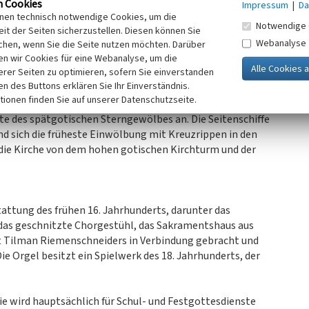
n Cookies
Impressum
|
Da
ein Resultat von Erneuerungen des 18. Jahrhunderts sowie
inen technisch notwendige Cookies, um die
Notwendige 
Jahrhunderts, als nach Plänen der Architekten August Lange
it der Seiten sicherzustellen. Diesen können Sie
r dem südlichen Seitenschiff hinzugefügt wurden.
Webanalyse
chen, wenn Sie die Seite nutzen möchten. Darüber
n wir Cookies für eine Webanalyse, um die
erer Seiten zu optimieren, sofern Sie einverstanden
ken des Buttons erklären Sie Ihr Einverständnis.
d 15. Jahrhundert geprägten Gesamteindrucks bildet das
tionen finden Sie auf unserer Datenschutzseite.
t von Sankt Martin. Das Mittelschiff wird von den
ste des spätgotischen Sterngewölbes an. Die Seitenschiffe
nd sich die früheste Einwölbung mit Kreuzrippen in den
die Kirche von dem hohen gotischen Kirchturm und der
attung des frühen 16. Jahrhunderts, darunter das
 das geschnitzte Chorgestühl, das Sakramentshaus aus
tt Tilman Riemenschneiders in Verbindung gebracht und
e Orgel besitzt ein Spielwerk des 18. Jahrhunderts, der
Sie wird hauptsächlich für Schul- und Festgottesdienste