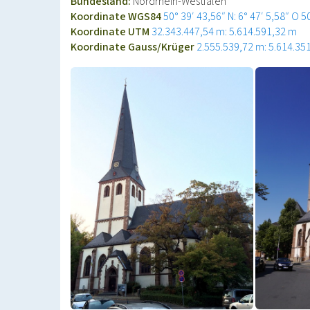
Bundesland:
Nordrhein-Westfalen
Koordinate WGS84
50° 39′ 43,56″ N: 6° 47′ 5,58″ O
5
Koordinate UTM
32.343.447,54 m: 5.614.591,32 m
Koordinate Gauss/Krüger
2.555.539,72 m: 5.614.35