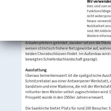
Wir verwende
schiefergedeckten Dächern und dem Turmhelm ist 
Dies sind zum e
einer Restaurierung in der zweiten Hälfte des 19. 
Funktionsfähigke
und Heinrich Renard quergestellte Walmdächer übe
nicht widerspre
hinaus verwende
Nutzbarkeit uns
Baubeschreibung
sind. Mit Anklic
Trotz des gotischen, weitgehend durch das 14. un
Weitere Informa
Mauerwerk der romanischen Basilika das Grundgerüs
Arkadenpfeilern gebildet, darüber setzen die Dien
weisen stilistisch frühere Netzgewölbe auf, währe
beiden Chorabschlüssen findet. Im Außenbau wird 
bewegten Schieferdachlandschaft geprägt.
Ausstattung
Überaus bemerkenswert ist die spätgotische Ausst
Schnitzretabel aus einer Antwerpener Werkstatt,
Sandstein und eine Madonna, die mit der Werksta
mitunter dem Meister selbst zugeschrieben wird. Di
Prospekt wurde in den 1950er Jahren erneuert.
Die Saalkirche bietet Platz für rund 100 Besucher. 