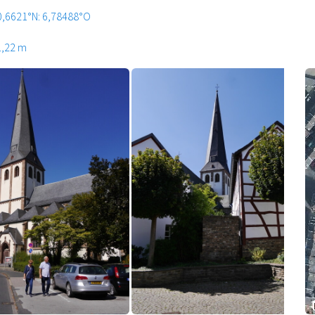
0,6621°N: 6,78488°O
1,22 m