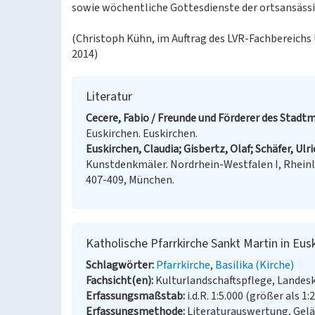
sowie wöchentliche Gottesdienste der ortsansäss
(Christoph Kühn, im Auftrag des LVR-Fachbereichs
2014)
Literatur
Cecere, Fabio / Freunde und Förderer des Stadtm
Euskirchen. Euskirchen.
Euskirchen, Claudia; Gisbertz, Olaf; Schäfer, Ulr
Kunstdenkmäler. Nordrhein-Westfalen I, Rheinla
407-409, München.
Katholische Pfarrkirche Sankt Martin in Eus
Schlagwörter
Pfarrkirche
Basilika (Kirche)
Fachsicht(en)
Kulturlandschaftspflege, Landes
Erfassungsmaßstab
i.d.R. 1:5.000 (größer als 1:
Erfassungsmethode
Literaturauswertung, Gel