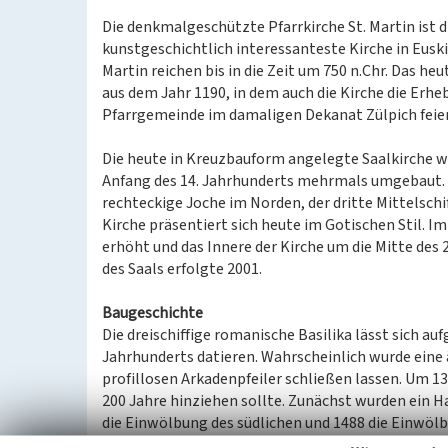
Die denkmalgeschützte Pfarrkirche St. Martin ist di
kunstgeschichtlich interessanteste Kirche in Euski
Martin reichen bis in die Zeit um 750 n.Chr. Das 
aus dem Jahr 1190, in dem auch die Kirche die Erh
Pfarrgemeinde im damaligen Dekanat Zülpich feier
Die heute in Kreuzbauform angelegte Saalkirche w
Anfang des 14. Jahrhunderts mehrmals umgebaut. H
rechteckige Joche im Norden, der dritte Mittelschi
Kirche präsentiert sich heute im Gotischen Stil. 
erhöht und das Innere der Kirche um die Mitte des 
des Saals erfolgte 2001.
Baugeschichte
Die dreischiffige romanische Basilika lässt sich au
Jahrhunderts datieren. Wahrscheinlich wurde eine ä
profillosen Arkadenpfeiler schließen lassen. Um 1
200 Jahre hinziehen sollte. Zunächst wurden ein 
die Einwölbung des südlichen und 1488 die Einwölb
Mittelschiff und die Turmgeschosse erhielten ihre