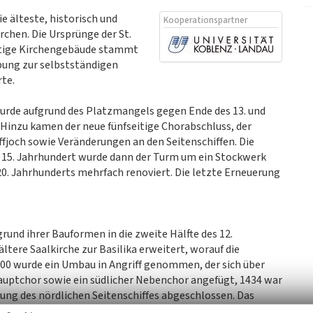
e älteste, historisch und
Kooperationspartner
rchen. Die Ursprünge der St.
heutige Kirchengebäude stammt
ebung zur selbstständigen
te.
urde aufgrund des Platzmangels gegen Ende des 13. und
inzu kamen der neue fünfseitige Chorabschluss, der
ffjoch sowie Veränderungen an den Seitenschiffen. Die
Im 15. Jahrhundert wurde dann der Turm um ein Stockwerk
20. Jahrhunderts mehrfach renoviert. Die letzte Erneuerung
fgrund ihrer Bauformen in die zweite Hälfte des 12.
ltere Saalkirche zur Basilika erweitert, worauf die
300 wurde ein Umbau in Angriff genommen, der sich über
Hauptchor sowie ein südlicher Nebenchor angefügt, 1434 war
ung des nördlichen Seitenschiffes abgeschlossen. Das
 Einwölbung um 1500. Die Dachlandschaft mit den steilen