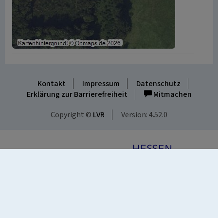
Kontakt
Impressum
Datenschutz
Erklärung zur Barrierefreiheit
Mitmachen
Copyright ©
LVR
Version: 4.52.0