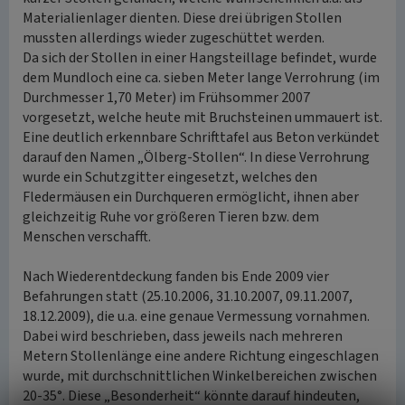
Materialienlager dienten. Diese drei übrigen Stollen
mussten allerdings wieder zugeschüttet werden.
Da sich der Stollen in einer Hangsteillage befindet, wurde
dem Mundloch eine ca. sieben Meter lange Verrohrung (im
Durchmesser 1,70 Meter) im Frühsommer 2007
vorgesetzt, welche heute mit Bruchsteinen ummauert ist.
Eine deutlich erkennbare Schrifttafel aus Beton verkündet
darauf den Namen „Ölberg-Stollen“. In diese Verrohrung
wurde ein Schutzgitter eingesetzt, welches den
Fledermäusen ein Durchqueren ermöglicht, ihnen aber
gleichzeitig Ruhe vor größeren Tieren bzw. dem
Menschen verschafft.
Nach Wiederentdeckung fanden bis Ende 2009 vier
Befahrungen statt (25.10.2006, 31.10.2007, 09.11.2007,
18.12.2009), die u.a. eine genaue Vermessung vornahmen.
Dabei wird beschrieben, dass jeweils nach mehreren
Metern Stollenlänge eine andere Richtung eingeschlagen
wurde, mit durchschnittlichen Winkelbereichen zwischen
20-35°. Diese „Besonderheit“ könnte darauf hindeuten,