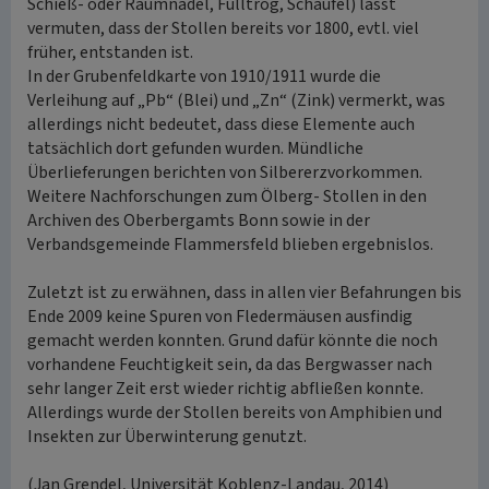
Schieß- oder Räumnadel, Fülltrog, Schaufel) lässt
vermuten, dass der Stollen bereits vor 1800, evtl. viel
früher, entstanden ist.
In der Grubenfeldkarte von 1910/1911 wurde die
Verleihung auf „Pb“ (Blei) und „Zn“ (Zink) vermerkt, was
allerdings nicht bedeutet, dass diese Elemente auch
tatsächlich dort gefunden wurden. Mündliche
Überlieferungen berichten von Silbererzvorkommen.
Weitere Nachforschungen zum Ölberg- Stollen in den
Archiven des Oberbergamts Bonn sowie in der
Verbandsgemeinde Flammersfeld blieben ergebnislos.
Zuletzt ist zu erwähnen, dass in allen vier Befahrungen bis
Ende 2009 keine Spuren von Fledermäusen ausfindig
gemacht werden konnten. Grund dafür könnte die noch
vorhandene Feuchtigkeit sein, da das Bergwasser nach
sehr langer Zeit erst wieder richtig abfließen konnte.
Allerdings wurde der Stollen bereits von Amphibien und
Insekten zur Überwinterung genutzt.
(Jan Grendel, Universität Koblenz-Landau, 2014)