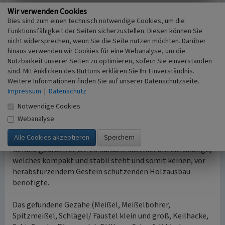
dass ein Erzgang gefunden wurde, welcher zur
Wir verwenden Cookies
Entdeckungszeit mehrfach in seiner Richtung abknickte.
Dies sind zum einen technisch notwendige Cookies, um die
Wahrscheinlicher ist jedoch, dass es sich bei dem Ölberg-
Funktionsfähigkeit der Seiten sicherzustellen. Diesen können Sie
Stollen um einen Suchstollen handelt, der darauf
nicht widersprechen, wenn Sie die Seite nutzen möchten. Darüber
ausgerichtet war, Erzvorkommen überhaupt zu
hinaus verwenden wir Cookies für eine Webanalyse, um die
entdecken. Geringe Braunsteinschlämme im hinteren
Nutzbarkeit unserer Seiten zu optimieren, sofern Sie einverstanden
sind. Mit Anklicken des Buttons erklären Sie Ihr Einverständnis.
Bereich des Stollens sind Zeichen für ein tatsächliches
Weitere Informationen finden Sie auf unserer Datenschutzseite.
Erzvorkommen.
Impressum
|
Datenschutz
Neben den ständig ändernden Richtungen des Stollens ist
auch zu nennen, dass er insgesamt eine Länge von 57
Notwendige Cookies
Metern aufweist und im Durchmesser eine 1,00-1,40 Meter
Webanalyse
Breite beinhaltet, auf dessen gesamter Sohle das
Bergwasser abfließt. Dies bedeutet, dass der Stollen auf
Gefälle gearbeitet ist. Es handelt sich hier um ein Gebirge,
welches kompakt und stabil steht und somit keinen, vor
herabstürzendem Gestein schützenden Holzausbau
benötigte.
Das gefundene Gezähe (Meißel, Meißelbohrer,
Spitzmeißel, Schlägel/ Fäustel klein und groß, Keilhacke,