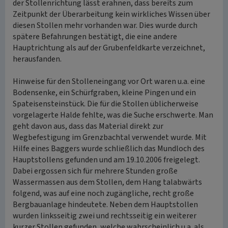
der Stollenrichtung lässt erahnen, dass bereits zum
Zeitpunkt der Überarbeitung kein wirkliches Wissen über
diesen Stollen mehr vorhanden war. Dies wurde durch
spätere Befahrungen bestätigt, die eine andere
Hauptrichtung als auf der Grubenfeldkarte verzeichnet,
herausfanden.
Hinweise für den Stolleneingang vor Ort waren u.a. eine
Bodensenke, ein Schürfgraben, kleine Pingen und ein
Spateisensteinstück. Die für die Stollen üblicherweise
vorgelagerte Halde fehlte, was die Suche erschwerte. Man
geht davon aus, dass das Material direkt zur
Wegbefestigung im Grenzbachtal verwendet wurde. Mit
Hilfe eines Baggers wurde schließlich das Mundloch des
Hauptstollens gefunden und am 19.10.2006 freigelegt.
Dabei ergossen sich für mehrere Stunden große
Wassermassen aus dem Stollen, dem Hang talabwärts
folgend, was auf eine noch zugängliche, recht große
Bergbauanlage hindeutete. Neben dem Hauptstollen
wurden linksseitig zwei und rechtsseitig ein weiterer
kurzer Stollen gefunden, welche wahrscheinlich u.a. als