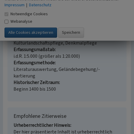
Großheiligenhäuschen in Güls
Impressum
|
Datenschutz
Schlagwörter
Notwendige Cookies
Kapelle (Bauwerk)
Webanalyse
Ort
Koblenz - Güls
Fachsicht(en)
Kulturlandschaftspflege, Denkmalpflege
Erfassungsmaßstab
i.d.R. 1:5.000 (größer als 1:20.000)
Erfassungsmethode
Literaturauswertung, Geländebegehung/-
kartierung
Historischer Zeitraum
Beginn 1400 bis 1500
Empfohlene Zitierweise
Urheberrechtlicher Hinweis
Der hier präsentierte Inhalt ist urheberrechtlich