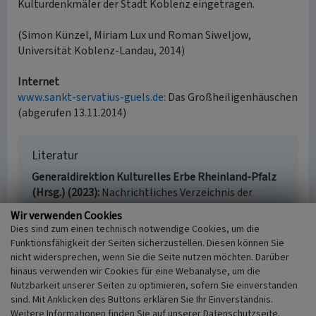
Kulturdenkmäler der Stadt Koblenz eingetragen.
(Simon Künzel, Miriam Lux und Roman Siweljow,
Universität Koblenz-Landau, 2014)
Internet
www.sankt-servatius-guels.de
: Das Großheiligenhäuschen
(abgerufen 13.11.2014)
Literatur
Generaldirektion Kulturelles Erbe Rheinland-Pfalz
(Hrsg.) (2023)
Nachrichtliches Verzeichnis der
Kulturdenkmäler, Kreisfreie Stadt Koblenz.
Wir verwenden Cookies
Denkmalverzeichnis kreisfreie Stadt Koblenz, 2. Juni
Dies sind zum einen technisch notwendige Cookies, um die
2023. Mainz. Online verfügbar:
denkmallisten.gdke-
Funktionsfähigkeit der Seiten sicherzustellen. Diesen können Sie
rlp.de/Koblenz
, abgerufen am 16.06.2023
nicht widersprechen, wenn Sie die Seite nutzen möchten. Darüber
hinaus verwenden wir Cookies für eine Webanalyse, um die
Nutzbarkeit unserer Seiten zu optimieren, sofern Sie einverstanden
sind. Mit Anklicken des Buttons erklären Sie Ihr Einverständnis.
Weitere Informationen finden Sie auf unserer Datenschutzseite.