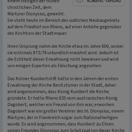
einem Heiligen der frühen
christlichen Zeit, dem
Märtyrer Dionysius, geweiht.
Sie steht heute im Bereich des südlichen Neubaugebiets
auf dem Friedhof von Rhens, auf einer Anhöhe gegenüber
des Kirchtors der Stadtmauer.
Ihren Ursprung nahm die Kirche etwa im Jahre 600, wobei
sie erstmals 873/74 urkundlich erwähnt wird. Jedoch ist
die Echtheit dieser Erwähnung nicht bewiesen und wird
von einigen Experten als Fälschung angesehen.
Das Kölner Kunibertstift hatte in den Jahren der ersten
Erwähnung der Kirche Besitztümer in der Stadt, daher
wird angenommen, dass König Kunibert die Kirche
gründete. Er hatte Rhens 635 vom austrasischen König
Dagobert, welcher ein Freund von ihm war, erworben.
Dagobert war ein großer Verehrer des hl. Dionysius, einem
Märtyrer, der in Frankreich sogar zum Nationalheiligen
wurde. Es wird angenommen, dass Kunibert zu Ehren
seines Freundes Dionysius zum Schutzpatron dieser Kirche