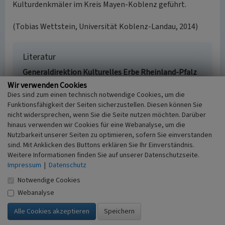
Kulturdenkmäler im Kreis Mayen-Koblenz geführt.
(Tobias Wettstein, Universität Koblenz-Landau, 2014)
Literatur
Generaldirektion Kulturelles Erbe Rheinland-Pfalz
(Hrsg.) (2023)
Nachrichtliches Verzeichnis der
Wir verwenden Cookies
Kulturdenkmäler, Kreis Mayen-Koblenz.
Dies sind zum einen technisch notwendige Cookies, um die
Funktionsfähigkeit der Seiten sicherzustellen. Diesen können Sie
Denkmalverzeichnis Kreis Mayen-Koblenz, 21. März
nicht widersprechen, wenn Sie die Seite nutzen möchten. Darüber
2023. Mainz.
hinaus verwenden wir Cookies für eine Webanalyse, um die
Ott, Hans (1994)
Das ist mein schönes Rhens am
Nutzbarkeit unserer Seiten zu optimieren, sofern Sie einverstanden
Rhein, Band 14. Andernach.
sind. Mit Anklicken des Buttons erklären Sie Ihr Einverständnis.
Weitere Informationen finden Sie auf unserer Datenschutzseite.
Impressum
|
Datenschutz
Notwendige Cookies
Katholische Pfarrkirche Sankt Dionysius in
Rhens
Webanalyse
Schlagwörter
Pfarrkirche