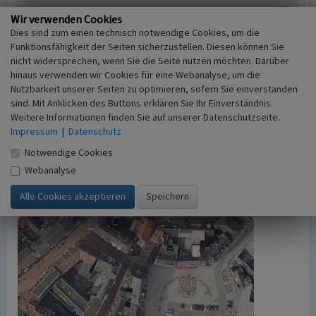
Empfohlene Zitierweise
Wir verwenden Cookies
Dies sind zum einen technisch notwendige Cookies, um die
Urheberrechtlicher Hinweis
Funktionsfähigkeit der Seiten sicherzustellen. Diesen können Sie
Der hier präsentierte Inhalt ist urheberrechtlich
nicht widersprechen, wenn Sie die Seite nutzen möchten. Darüber
geschützt. Die angezeigten Medien unterliegen
hinaus verwenden wir Cookies für eine Webanalyse, um die
möglicherweise zusätzlichen urheberrechtlichen
Nutzbarkeit unserer Seiten zu optimieren, sofern Sie einverstanden
Bedingungen, die an diesen ausgewiesen sind.
sind. Mit Anklicken des Buttons erklären Sie Ihr Einverständnis.
Empfohlene Zitierweise
Weitere Informationen finden Sie auf unserer Datenschutzseite.
„Wohn- und Geschäftshaus, Am Markt 22”. In:
Impressum
|
Datenschutz
KuLaDig, Kultur.Landschaft.Digital. URL:
Notwendige Cookies
https://www.kuladig.de/Objektansicht/LWL-KLARA-
Webanalyse
064871
(Abgerufen: 8. August 2026)