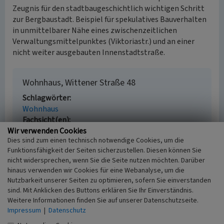
Zeugnis für den stadtbaugeschichtlich wichtigen Schritt
zur Bergbaustadt. Beispiel für spekulatives Bauverhalten
in unmittelbarer Nähe eines zwischenzeitlichen
Verwaltungsmittelpunktes (Viktoriastr.) und an einer
nicht weiter ausgebauten Innenstadtstraße.
Wohnhaus, Wittener Straße 48
Schlagwörter
Wohnhaus
Fachsicht(en)
Wir verwenden Cookies
Denkmalpflege
Dies sind zum einen technisch notwendige Cookies, um die
Erfassungsmaßstab
Funktionsfähigkeit der Seiten sicherzustellen. Diesen können Sie
i.d.R. 1:25.000 (kleiner als 1:20.000)
nicht widersprechen, wenn Sie die Seite nutzen möchten. Darüber
Erfassungsmethode
hinaus verwenden wir Cookies für eine Webanalyse, um die
keine Angabe
Nutzbarkeit unserer Seiten zu optimieren, sofern Sie einverstanden
Historischer Zeitraum
sind. Mit Anklicken des Buttons erklären Sie Ihr Einverständnis.
Beginn 1887
Weitere Informationen finden Sie auf unserer Datenschutzseite.
Impressum
|
Datenschutz