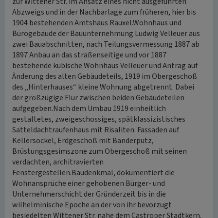
zur Wittener Str. im Ansatz eines nicht ausgeführten
Abzweigs und in der Nachbarlage zum früheren, hier bis
1904 bestehenden Amtshaus Rauxel.Wohnhaus und
Bürogebäude der Bauunternehmung Ludwig Velleuer aus
zwei Bauabschnitten, nach Teilungsvermessung 1887 ab
1897 Anbau an das straßenseitige und vor 1887
bestehende kubische Wohnhaus Velleuer und Antrag auf
Änderung des alten Gebäudeteils, 1919 im Obergeschoß
des „Hinterhauses“ kleine Wohnung abgetrennt. Dabei
der großzügige Flur zwischen beiden Gebäudeteilen
aufgegeben.Nach dem Umbau 1919 einheitlich
gestaltetes, zweigeschossiges, spätklassizistisches
Satteldachtraufenhaus mit Risaliten. Fassaden auf
Kellersockel, Erdgeschoß mit Bänderputz,
Brüstungsgesimszone zum Obergeschoß mit seinen
verdachten, architravierten
Fenstergestellen.Baudenkmal, dokumentiert die
Wohnansprüche einer gehobenen Bürger- und
Unternehmerschicht der Gründerzeit bis in die
wilhelminische Epoche an der von ihr bevorzugt
besiedelten Wittener Str. nahe dem Castroper Stadtkern.