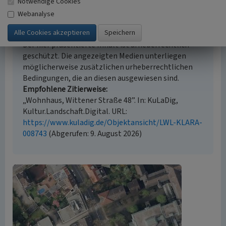
Notwendige Cookies
Webanalyse
Empfohlene Zitierweise
Urheberrechtlicher Hinweis
Der hier präsentierte Inhalt ist urheberrechtlich
geschützt. Die angezeigten Medien unterliegen
möglicherweise zusätzlichen urheberrechtlichen
Bedingungen, die an diesen ausgewiesen sind.
Empfohlene Zitierweise
„Wohnhaus, Wittener Straße 48”. In: KuLaDig,
Kultur.Landschaft.Digital. URL:
https://www.kuladig.de/Objektansicht/LWL-KLARA-
008743
(Abgerufen: 9. August 2026)