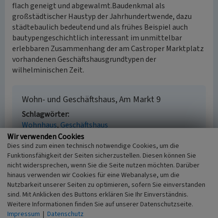
flach geneigt und abgewalmt.Baudenkmal als
großstädtischer Haustyp der Jahrhundertwende, dazu
städtebaulich bedeutend und als frühes Beispiel auch
bautypengeschichtlich interessant im unmittelbar
erlebbaren Zusammenhang der am Castroper Marktplatz
vorhandenen Geschäftshausgrundtypen der
wilhelminischen Zeit.
Wohn- und Geschäftshaus, Am Markt 9
Schlagwörter
Wohnhaus
Geschäftshaus
Fachsicht(en)
Wir verwenden Cookies
Dies sind zum einen technisch notwendige Cookies, um die
Denkmalpflege
Funktionsfähigkeit der Seiten sicherzustellen. Diesen können Sie
Erfassungsmaßstab
nicht widersprechen, wenn Sie die Seite nutzen möchten. Darüber
i.d.R. 1:25.000 (kleiner als 1:20.000)
hinaus verwenden wir Cookies für eine Webanalyse, um die
Erfassungsmethode
Nutzbarkeit unserer Seiten zu optimieren, sofern Sie einverstanden
keine Angabe
sind. Mit Anklicken des Buttons erklären Sie Ihr Einverständnis.
Historischer Zeitraum
Weitere Informationen finden Sie auf unserer Datenschutzseite.
Beginn 1895 bis 1900
Impressum
|
Datenschutz