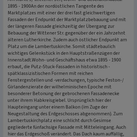
1895 - 1900An der nordöstlichen Tangente des
Marktplatzes mit einer der drei fast gleichwertigen
Fassaden der Endpunkt der Marktplatzbebauung und mit
der längeren Fassade gleichzeitig der Übergang zur
Bebauung der Wittener Str. gegenüber der ein Jahrzehnt
älteren Lutherkirche. Zudem auch östlicher Endpunkt am
Platz um die Lambertuskirche. Somit städtebaulich
wichtiges Gelenkstück in den Hauptstraßenzügen der
Innenstadt.Wohn- und Geschäftshaus etwa 1895 - 1900
erbaut, die Putz-Stuck-Fassaden in historistisch -
spätklassizistischen Formen mit reichen
Fenstergestellen und -verdachungen, typische Feston-/
Girlandenzierate der wilhelminischen Epoche mit
besonderer Betonung der gebrochenen Fassadenecke
unter ihrem Habkreisgiebel. Ursprünglich hier der
Haupteingang unter einem Balkon (im Zuge der
Neugestaltung des Erdgeschosses abgenommen). Zum
Lambertuskirchplatz eine schlicht durch Gesimse
gegliederte fünfachsige Fassade mit Mitteleingang. Auch
hier das Erdgeschoß verändert. Das Dach kaum auffällig,