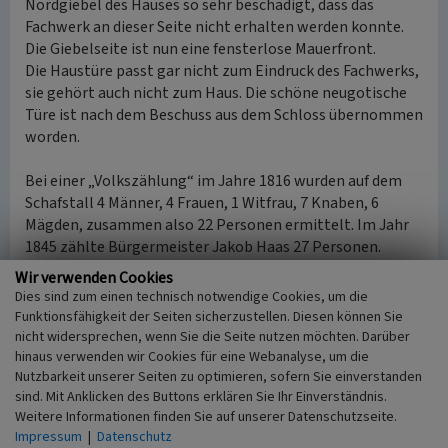
Nordgiebel des Hauses so sehr beschädigt, dass das
Fachwerk an dieser Seite nicht erhalten werden konnte.
Die Giebelseite ist nun eine fensterlose Mauerfront.
Die Haustüre passt gar nicht zum Eindruck des Fachwerks,
sie gehört auch nicht zum Haus. Die schöne neugotische
Türe ist nach dem Beschuss aus dem Schloss übernommen
worden.
Bei einer „Volkszählung“ im Jahre 1816 wurden auf dem
Schafstall 4 Männer, 4 Frauen, 1 Witfrau, 7 Knaben, 6
Mägden, zusammen also 22 Personen ermittelt. Im Jahr
1845 zählte Bürgermeister Jakob Haas 27 Personen.
Wir verwenden Cookies
(Hans-Dieter Weber, Bad Hönningen, 2024)
Dies sind zum einen technisch notwendige Cookies, um die
Funktionsfähigkeit der Seiten sicherzustellen. Diesen können Sie
nicht widersprechen, wenn Sie die Seite nutzen möchten. Darüber
Literatur
hinaus verwenden wir Cookies für eine Webanalyse, um die
Nutzbarkeit unserer Seiten zu optimieren, sofern Sie einverstanden
Weiler, Jakob (2019)
Hünnije, mein Heimatstadt.
sind. Mit Anklicken des Buttons erklären Sie Ihr Einverständnis.
Bad Hönningen.
Weitere Informationen finden Sie auf unserer Datenschutzseite.
Impressum
|
Datenschutz