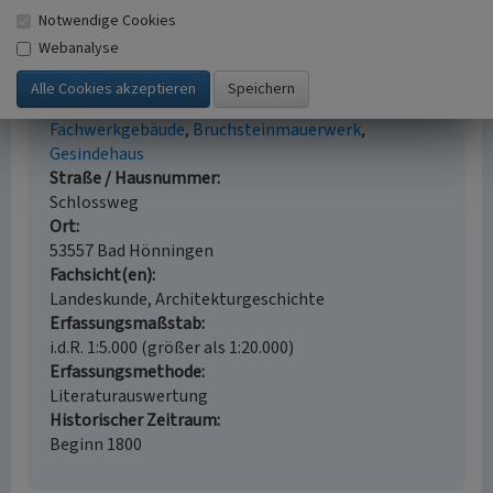
Notwendige Cookies
Webanalyse
Schafstall oberhalb Schloss Arenfels bei Bad
Hönningen
Schlagwörter
Fachwerkgebäude
Bruchsteinmauerwerk
Gesindehaus
Straße / Hausnummer
Schlossweg
Ort
53557 Bad Hönningen
Fachsicht(en)
Landeskunde, Architekturgeschichte
Erfassungsmaßstab
i.d.R. 1:5.000 (größer als 1:20.000)
Erfassungsmethode
Literaturauswertung
Historischer Zeitraum
Beginn 1800