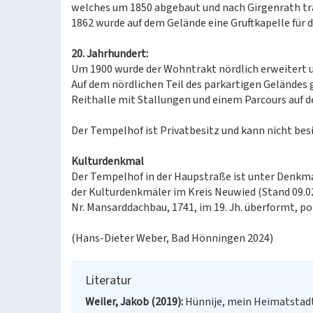
welches um 1850 abgebaut und nach Girgenrath tr
1862 wurde auf dem Gelände eine Gruftkapelle für di
20. Jahrhundert:
Um 1900 wurde der Wohntrakt nördlich erweitert u
Auf dem nördlichen Teil des parkartigen Geländes g
Reithalle mit Stallungen und einem Parcours auf d
Der Tempelhof ist Privatbesitz und kann nicht bes
Kulturdenkmal
Der Tempelhof in der Haupstraße ist unter Denkmal
der Kulturdenkmäler im Kreis Neuwied (Stand 09.02.
Nr. Mansarddachbau, 1741, im 19. Jh. überformt, p
(Hans-Dieter Weber, Bad Hönningen 2024)
Literatur
Weiler, Jakob (2019)
Hünnije, mein Heimatstad