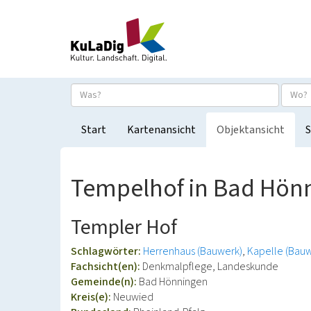
Start
Kartenansicht
Objektansicht
S
Tempelhof in Bad Hön
Templer Hof
Schlagwörter:
Herrenhaus (Bauwerk)
Kapelle (Bauw
Fachsicht(en):
Denkmalpflege, Landeskunde
Gemeinde(n):
Bad Hönningen
Kreis(e):
Neuwied