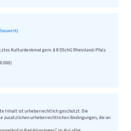
(Bauwerk)
ztes Kulturdenkmal gem. § 8 DSchG Rheinland-Pfalz
20.000)
te Inhalt ist urheberrechtlich geschützt. Die
e zusätzlichen urheberrechtlichen Bedingungen, die an
empelhof in Bad Hönningen”. In: KuLaDig,