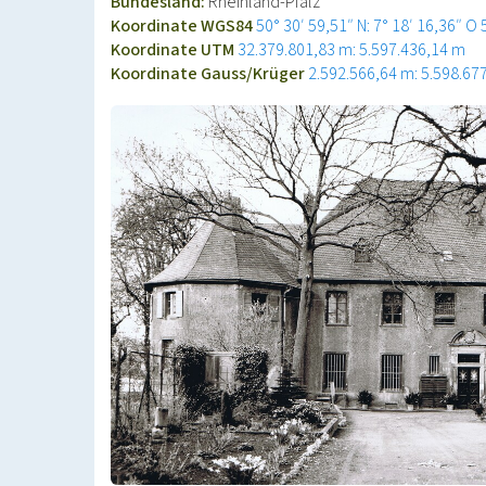
Bundesland:
Rheinland-Pfalz
Koordinate WGS84
50° 30′ 59,51″ N: 7° 18′ 16,36″ O
Koordinate UTM
32.379.801,83 m: 5.597.436,14 m
Koordinate Gauss/Krüger
2.592.566,64 m: 5.598.67