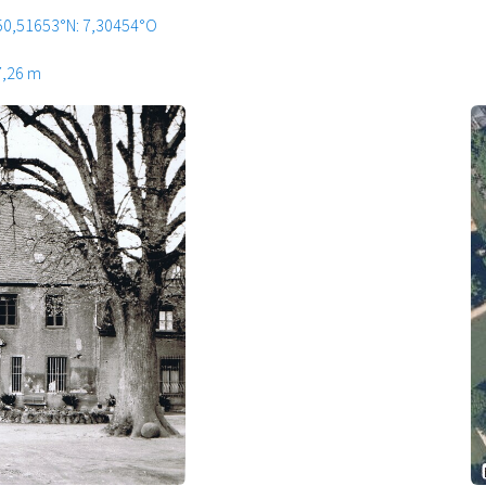
50,51653°N: 7,30454°O
7,26 m