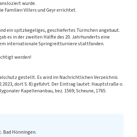
ansloziert wurde.
e Familien Villers und Geyr errichtet.
nd ein spitzkegeliges, geschiefertes Türmchen angebaut.
ab es in der zweiten Hälfte des 20. Jahrhunderts eine
em internationale Springreitturniere stattfanden.
ichtigt werden!
schutz gestellt. Es wird im Nachrichtlichen Verzeichnis
2023, dort S. 8) geführt. Der Eintrag lautet: Hauptstraße o.
olygonaler Kapellenanbau, bez. 1569; Scheune, 1765.
t. Bad Hönningen.