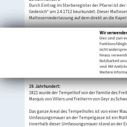
Durch Eintrag im Sterberegister der Pfarrei ist de
Gedenich“ am 2.4.1712 beurkundet. Dieser Malteser
Malteserniederlassung auf dem direkt an die Kapel
Der Tempelhof besteht aus mehreren Gebäuden. De
Wir verwende
Herrenhaus 1741 an die wesentlich ältere Kapelle
Dies sind zum e
verschieferten Doppelwalmdächern.
Funktionsfähigke
Sein Wappen und die Jahreszahl finden sich sowoh
nicht widerspre
auch über der Eingangstür des Haupthauses. Im Ob
hinaus verwende
Nutzbarkeit uns
Stuckdecke.
sind. Mit Anklic
Die Scheune mit dem Malteserkreuz, der Jahreszah
Weitere Informa
Schönau errichtet.
19. Jahrhundert:
1821 wurde der Tempelhof von der Familie des Frei
Marquis von Villers und Freiherrn von Geyr zu Sch
Das ganze Areal des Tempelhofes ist von einer Ma
Umfassungsmauer an der Tempelgasse ist ein Malt
Innerhalb dieser Umfassungsmauer stand an der 