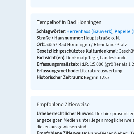
Tempelhof in Bad Hönningen
Schlagwörter
Herrenhaus (Bauwerk)
Kapelle 
Straße / Hausnummer
Hauptstraße o. N.
Ort
53557 Bad Hönningen / Rheinland-Pfalz
Gesetzlich geschütztes Kulturdenkmal
Geschüt
Fachsicht(en)
Denkmalpflege, Landeskunde
Erfassungsmaßstab
i.d.R. 1:5.000 (größer als 1:
Erfassungsmethode
Literaturauswertung
Historischer Zeitraum
Beginn 1225
Empfohlene Zitierweise
Urheberrechtlicher Hinweis
Der hier präsentier
angezeigten Medien unterliegen möglicherweis
diesen ausgewiesen sind.
Empfohlene Zitierweise
Hans-Dieter Weber: „T