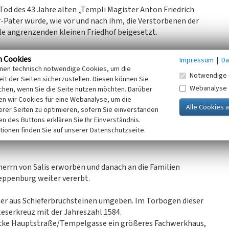
r Tod des 43 Jahre alten „Templi Magister Anton Friedrich
-Pater wurde, wie vor und nach ihm, die Verstorbenen der
le angrenzenden kleinen Friedhof beigesetzt.
r Komtur von Vehlen ließ das parallel zum Rhein stehende
n Cookies
Impressum
|
Da
 anbauen. Alle Gebäude waren Bruchsteinputzbauten mit
inen technisch notwendige Cookies, um die
Notwendige 
it der Seiten sicherzustellen. Diesen können Sie
l am westlichen Barockportal aus rotem Sandstein, als
Webanalyse
chen, wenn Sie die Seite nutzen möchten. Darüber
ergeschoss findet man sein Wappen auch in der schönen
n wir Cookies für eine Webanalyse, um die
erer Seiten zu optimieren, sofern Sie einverstanden
ken des Buttons erklären Sie Ihr Einverständnis.
l 1765 und Umschrift wurde durch den Komtur Freiherr von
tionen finden Sie auf unserer Datenschutzseite.
herrn von Salis erworben und danach an die Familien
weppenburg weiter vererbt.
uer aus Schieferbruchsteinen umgeben. Im Torbogen dieser
eserkreuz mit der Jahreszahl 1584.
Ecke Hauptstraße/Tempelgasse ein größeres Fachwerkhaus,