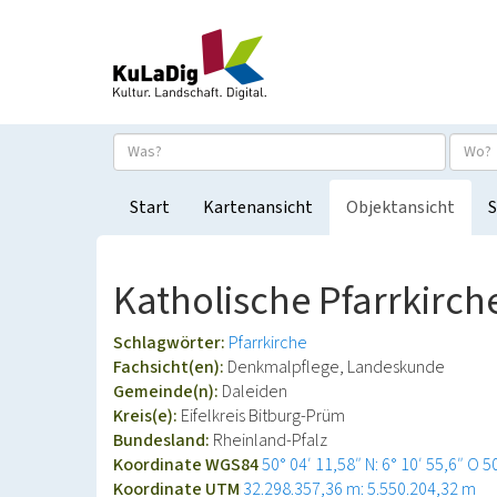
Start
Kartenansicht
Objektansicht
S
Katholische Pfarrkirch
Schlagwörter:
Pfarrkirche
Fachsicht(en):
Denkmalpflege, Landeskunde
Gemeinde(n):
Daleiden
Kreis(e):
Eifelkreis Bitburg-Prüm
Bundesland:
Rheinland-Pfalz
Koordinate WGS84
50° 04′ 11,58″ N: 6° 10′ 55,6″ O
5
Koordinate UTM
32.298.357,36 m: 5.550.204,32 m