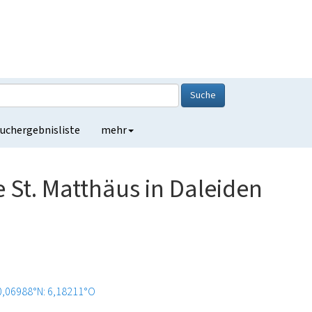
Suche
uchergebnisliste
mehr
e St. Matthäus in Daleiden
0,06988°N: 6,18211°O