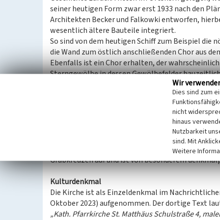
seiner heutigen Form zwar erst 1933 nach den Plä
Architekten Becker und Falkowki entworfen, hierbe
wesentlich ältere Bauteile integriert.
So sind von dem heutigen Schiff zum Beispiel die 
die Wand zum östlich anschließenden Chor aus dem
Ebenfalls ist ein Chor erhalten, der wahrscheinli
Sterngewölbe in dessen Gewölbefelder bauzeitlich
Wir verwende
Südseite mit achtseitigem Spitzhelm scheint im K
Dies sind zum e
wurde beispielsweise die Kanzel aus dem 18. Jahrh
Funktionsfähigke
heutigen Neubau eingegliedert. Im Chor befinden 
nicht widerspre
von 1583 bzw. 1618.
hinaus verwende
Trotz der verschiedenen Bauphasen ergibt sich ein
Nutzbarkeit uns
von Sankt Matthäus als Gesamtanlage mit dem ange
sind. Mit Anklic
Auch der Friedhof weist einen ausgesprochen gut 
Weitere Informa
Grabkreuzen auf und ist von besonderem denkmal
Kulturdenkmal
Die Kirche ist als Einzeldenkmal im Nachrichtliche
Oktober 2023) aufgenommen. Der dortige Text lau
„Kath. Pfarrkirche St. Matthäus Schulstraße 4, mal