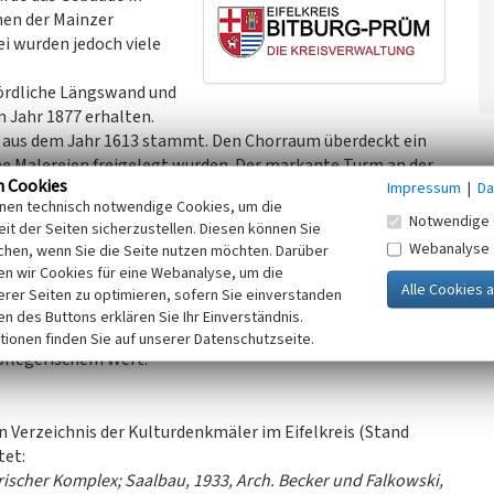
nen der Mainzer
i wurden jedoch viele
nördliche Längswand und
 Jahr 1877 erhalten.
ch aus dem Jahr 1613 stammt. Den Chorraum überdeckt ein
e Malereien freigelegt wurden. Der markante Turm an der
n Cookies
Impressum
|
Da
ern romanisch zu sein. Auch bei der Innenausstattung
inen technisch notwendige Cookies, um die
undert und ein neugotischer Hochaltar und die Taufe in den
Notwendige 
it der Seiten sicherzustellen. Diesen können Sie
sich eine Sakramentsnische mit zwei Kindergrabsteinen
Webanalyse
chen, wenn Sie die Seite nutzen möchten. Darüber
n wir Cookies für eine Webanalyse, um die
 ausgesprochen stimmiges Bild, so dass die Gebäudeteile
erer Seiten zu optimieren, sofern Sie einverstanden
gliederten Friedhof einen idyllischen Komplex bilden.
ken des Buttons erklären Sie Ihr Einverständnis.
erhaltenen und umfangreichen Bestand von historischen
tionen finden Sie auf unserer Datenschutzseite.
pflegerischem Wert.
n Verzeichnis der Kulturdenkmäler im Eifelkreis (Stand
tet:
erischer Komplex; Saalbau, 1933, Arch. Becker und Falkowski,