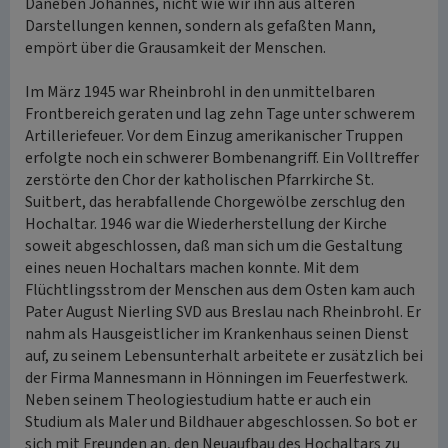
Daneben Johannes, nicht wie wir ihn aus älteren
Darstellungen kennen, sondern als gefaßten Mann,
empört über die Grausamkeit der Menschen.
Im März 1945 war Rheinbrohl in den unmittelbaren
Frontbereich geraten und lag zehn Tage unter schwerem
Artilleriefeuer. Vor dem Einzug amerikanischer Truppen
erfolgte noch ein schwerer Bombenangriff. Ein Volltreffer
zerstörte den Chor der katholischen Pfarrkirche St.
Suitbert, das herabfallende Chorgewölbe zerschlug den
Hochaltar. 1946 war die Wiederherstellung der Kirche
soweit abgeschlossen, daß man sich um die Gestaltung
eines neuen Hochaltars machen konnte. Mit dem
Flüchtlingsstrom der Menschen aus dem Osten kam auch
Pater August Nierling SVD aus Breslau nach Rheinbrohl. Er
nahm als Hausgeistlicher im Krankenhaus seinen Dienst
auf, zu seinem Lebensunterhalt arbeitete er zusätzlich bei
der Firma Mannesmann in Hönningen im Feuerfestwerk.
Neben seinem Theologiestudium hatte er auch ein
Studium als Maler und Bildhauer abgeschlossen. So bot er
sich mit Freunden an, den Neuaufbau des Hochaltars zu