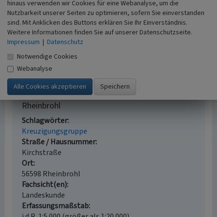
hinaus verwenden wir Cookies für eine Webanalyse, um die
Vogtstraße, sowie eine aus Privatbesitz stammende
Nutzbarkeit unserer Seiten zu optimieren, sofern Sie einverstanden
Madonnenfigur im Inneren der Pfarrkirche.
sind. Mit Anklicken des Buttons erklären Sie Ihr Einverständnis.
Weitere Informationen finden Sie auf unserer Datenschutzseite.
(Textauszug von Hansfried Schaefer aus Heimatjahrbuch
Impressum
|
Datenschutz
des Kreis Neuwied, Seite 126 „Das Hochkreuz an der
Notwendige Cookies
Rheinbrohler Pfarrkirche“, 2003)
Webanalyse
Kreuzigungsgruppe von Pater August Nierling
SVD bei der kath. Suitbertus Pfarrkirche
Rheinbrohl
Schlagwörter
Kreuzigungsgruppe
Straße / Hausnummer
Kirchstraße
Ort
56598 Rheinbrohl
Fachsicht(en)
Landeskunde
Erfassungsmaßstab
i.d.R. 1:5.000 (größer als 1:20.000)