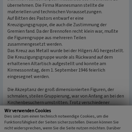
übernehmen. Die Firma Mannesmann stellte die
materiellen und technischen Voraussetzungen.
Auf Bitten des Pastors entwarf er eine
Kreuzigungsgruppe, die auch die Zustimmung der
Gremien fand. Da der Brennofen recht klein war, mußte
die Figurengruppe aus mehreren Teilen
zusammengesetzt werden.
Das Kreuz aus Metall wurde bei der Hilgers AG hergestellt.
Die Kreuzigungsgruppe wurde als Rückwand auf dem
erhaltenen Altartisch aufgestellt und konnte am
Kirmessonntag, dem 1. September 1946 feierlich
eingesegnet werden.
Die Akzeptanz der groß dimensionierten Figuren, der
schmalen, steilen Gruppierung, war von Anfang an bei den
Kirchenbesuchern umstritten. Trotz verschiedener
Erklärungsversuche des Pastors versetzte man das
Wir verwenden Cookies
moderne Kunstwerk nach draußen, wo es bis heute
Dies sind zum einen technisch notwendige Cookies, um die
zwischen zwei alten Grabsteinen steht. Ebenfalls von P.
Funktionsfähigkeit der Seiten sicherzustellen. Diesen können Sie
nicht widersprechen, wenn Sie die Seite nutzen möchten. Darüber
Nierling sind die Pietà im Bildstock Ecke Schul- und