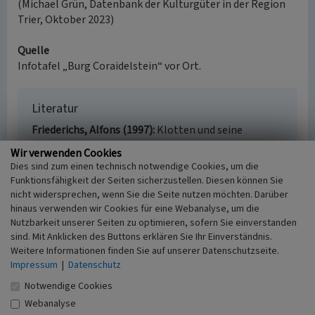
(Michael Grün, Datenbank der Kulturgüter in der Region
Trier, Oktober 2023)
Quelle
Infotafel „Burg Coraidelstein“ vor Ort.
Literatur
Friederichs, Alfons (1997)
Klotten und seine
Geschichte. Zur 1300-Jahr-Feier des Ortes. In: Rhein-
Wir verwenden Cookies
Mosel-Verlag, Zell/Mosel.
Dies sind zum einen technisch notwendige Cookies, um die
Funktionsfähigkeit der Seiten sicherzustellen. Diesen können Sie
nicht widersprechen, wenn Sie die Seite nutzen möchten. Darüber
hinaus verwenden wir Cookies für eine Webanalyse, um die
Nutzbarkeit unserer Seiten zu optimieren, sofern Sie einverstanden
Burg Coraidelstein bei Klotten
sind. Mit Anklicken des Buttons erklären Sie Ihr Einverständnis.
Schlagwörter
Weitere Informationen finden Sie auf unserer Datenschutzseite.
Burgruine
Impressum
|
Datenschutz
Ort
Notwendige Cookies
56818 Klotten
Webanalyse
Gesetzlich geschütztes Kulturdenkmal