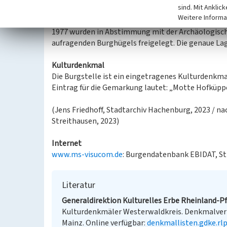
sind. Mit Anklic
gehörte, ebenfalls an die Zisterzienserabtei.
Weitere Informa
1977 wurden in Abstimmung mit der Archäologisch
aufragenden Burghügels freigelegt. Die genaue Lag
Kulturdenkmal
Die Burgstelle ist ein eingetragenes Kulturdenkm
Eintrag für die Gemarkung lautet: „Motte Hofküpp
(Jens Friedhoff, Stadtarchiv Hachenburg, 2023 / 
Streithausen, 2023)
Internet
www.ms-visucom.de
: Burgendatenbank EBIDAT, Str
Literatur
Generaldirektion Kulturelles Erbe Rheinland-Pfa
Kulturdenkmäler Westerwaldkreis. Denkmalverze
Mainz. Online verfügbar:
denkmallisten.gdke.rl