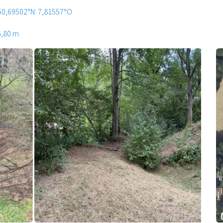
50,69502°N: 7,81557°O
6,80 m