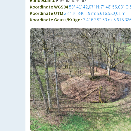
Bundesland:
Rheinland-Pfalz
Koordinate WGS84
50° 41′ 42,07″ N: 7° 48′ 56,03″ O
Koordinate UTM
32.416.346,19 m: 5.616.580,01 m
Koordinate Gauss/Krüger
3.416.387,53 m: 5.618.38