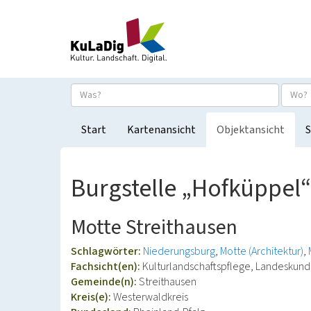
Start
Kartenansicht
Objektansicht
S
Burgstelle „Hofküppel“
Motte Streithausen
Schlagwörter:
Niederungsburg
Motte (Architektur)
Fachsicht(en):
Kulturlandschaftspflege, Landeskun
Gemeinde(n):
Streithausen
Kreis(e):
Westerwaldkreis