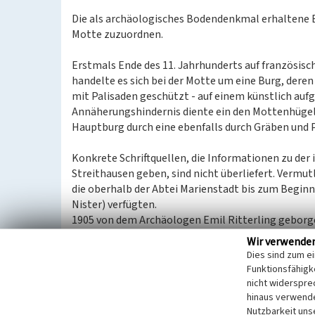
Die als archäologisches Bodendenkmal erhaltene B
Motte zuzuordnen.
Erstmals Ende des 11. Jahrhunderts auf französisc
handelte es sich bei der Motte um eine Burg, dere
mit Palisaden geschützt - auf einem künstlich auf
Annäherungshindernis diente ein den Mottenhüge
Hauptburg durch eine ebenfalls durch Gräben und 
Konkrete Schriftquellen, die Informationen zu de
Streithausen geben, sind nicht überliefert. Vermut
die oberhalb der Abtei Marienstadt bis zum Beginn
Nister) verfügten.
1905 von dem Archäologen Emil Ritterling geborgen
Besiedlung der Burgstelle im Hochmittelalter (12.
Wir verwende
wurde, ist unklar.
Dies sind zum e
Nach Streithausen benannte sich in der zweiten Häl
Funktionsfähigke
ebenfalls nach Nister benennenden niederadelig
nicht widerspre
Erben Johann und Jutta Güter zu „Halizhausen“ (W
hinaus verwende
Nutzbarkeit uns
veräußerte. 1287 verkaufte Johann von Nister sein