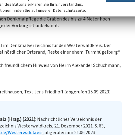
ken des Buttons erklären Sie Ihr Einverständnis.
tionen finden Sie auf unserer Datenschutzseite.
en Denkmalpflege die Gräben des bis zu 4 Meter hoch
e der Vorburg ist unbekannt.
al im Denkmalverzeichnis für den Westerwaldkreis. Der
el nördlicher Ortsrand, Reste einer ehem. Turmhügelburg“.
nach freundlichem Hinweis von Herrn Alexander Schuchmann,
eithausen, Text Jens Friedhoff (abgerufen 15.09.2023)
lz (Hrsg.) (2021)
Nachrichtliches Verzeichnis der
ichnis Westerwaldkreis, 21. Dezember 2021. S. 63,
p.de/Westerwaldkreis
, abgerufen am 21.06.2023