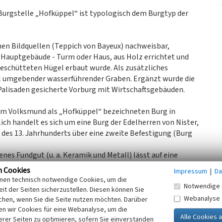
urgstelle „Hofküppel“ ist typologisch dem Burgtyp der
hen Bildquellen (Teppich von Bayeux) nachweisbar,
n Hauptgebäude - Turm oder Haus, aus Holz errichtet und
geschütteten Hügel erbaut wurde. Als zusätzliches
l umgebender wasserführender Graben. Ergänzt wurde die
Palisaden gesicherte Vorburg mit Wirtschaftsgebäuden.
r im Volksmund als „Hofküppel“ bezeichneten Burg in
lich handelt es sich um eine Burg der Edelherren von Nister,
 des 13. Jahrhunderts über eine zweite Befestigung (Burg
es Fundgut (u. a. Keramik und Metall) lässt auf eine
/13. Jahrhundert) schließen. Wann die Burg aufgegeben
n Cookies
Impressum
|
Da
inen technisch notwendige Cookies, um die
Notwendige 
fte des 13. Jahrhunderts Kunigunde, die einer sich
it der Seiten sicherzustellen. Diesen können Sie
en Familie entstammte und 1279 gemeinsam mit ihren
Webanalyse
chen, wenn Sie die Seite nutzen möchten. Darüber
üstung bei Streithausen) an das Kloster Marienstatt
n wir Cookies für eine Webanalyse, um die
erer Seiten zu optimieren, sofern Sie einverstanden
en Hof zu Streithausen, zu dem vermutlich auch die Burg