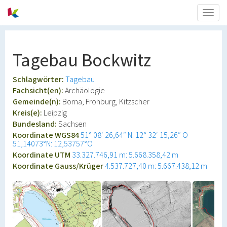
Togg
navig
Tagebau Bockwitz
Schlagwörter:
Tagebau
Fachsicht(en):
Archäologie
Gemeinde(n):
Borna, Frohburg, Kitzscher
Kreis(e):
Leipzig
Bundesland:
Sachsen
Koordinate WGS84
51° 08′ 26,64″ N: 12° 32′ 15,26″ O
51,14073°N: 12,53757°O
Koordinate UTM
33.327.746,91 m: 5.668.358,42 m
Koordinate Gauss/Krüger
4.537.727,40 m: 5.667.438,12 m