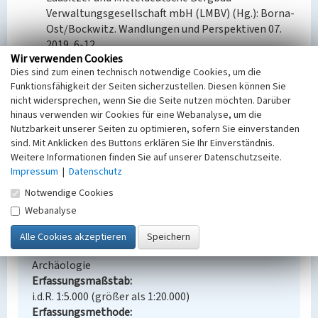
Verwaltungsgesellschaft mbH (LMBV) (Hg.): Borna-
Ost/Bockwitz. Wandlungen und Perspektiven 07.
2019, 6-12.
Wir verwenden Cookies
Dies sind zum einen technisch notwendige Cookies, um die
Bauherr / Auftraggeber:
Funktionsfähigkeit der Seiten sicherzustellen. Diesen können Sie
--
nicht widersprechen, wenn Sie die Seite nutzen möchten. Darüber
hinaus verwenden wir Cookies für eine Webanalyse, um die
BKM-Nummer:
30400137
Nutzbarkeit unserer Seiten zu optimieren, sofern Sie einverstanden
sind. Mit Anklicken des Buttons erklären Sie Ihr Einverständnis.
Weitere Informationen finden Sie auf unserer Datenschutzseite.
Tagebau Bockwitz
Impressum
|
Datenschutz
Schlagwörter
Notwendige Cookies
Tagebau
Webanalyse
Ort
Borna
Fachsicht(en)
Archäologie
Erfassungsmaßstab
i.d.R. 1:5.000 (größer als 1:20.000)
Erfassungsmethode