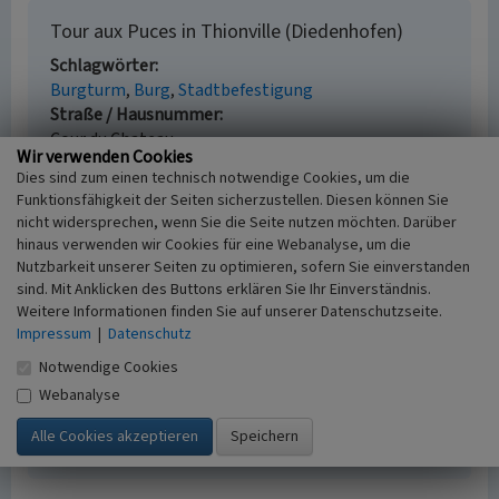
Tour aux Puces in Thionville (Diedenhofen)
Schlagwörter
Burgturm
Burg
Stadtbefestigung
Straße / Hausnummer
Cour du Chateau
Wir verwenden Cookies
Ort
Dies sind zum einen technisch notwendige Cookies, um die
57100 Thionville (Diedenhofen) / Frankreich
Funktionsfähigkeit der Seiten sicherzustellen. Diesen können Sie
Fachsicht(en)
nicht widersprechen, wenn Sie die Seite nutzen möchten. Darüber
Kulturlandschaftspflege, Denkmalpflege,
hinaus verwenden wir Cookies für eine Webanalyse, um die
Landeskunde, Architekturgeschichte
Nutzbarkeit unserer Seiten zu optimieren, sofern Sie einverstanden
Erfassungsmaßstab
sind. Mit Anklicken des Buttons erklären Sie Ihr Einverständnis.
i.d.R. 1:5.000 (größer als 1:20.000)
Weitere Informationen finden Sie auf unserer Datenschutzseite.
Impressum
|
Datenschutz
Erfassungsmethode
Literaturauswertung, Geländebegehung/-
Notwendige Cookies
kartierung
Webanalyse
Historischer Zeitraum
Beginn 1200 bis 1300