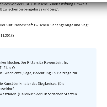
en des von der DBU (Deutsche Bundesstiftung Umwelt)
t zwischen Siebengebirge und Sieg“.
 und Kulturlandschaft zwischen Siebengebirge und Sieg“
.11.2013)
ker Möcher. Der Rittersitz Ravenstein. In:
–21. o. O.
n. Geschichte, Sage, Bedeutung. In: Beiträge zur
ie Kunstdenkmäler des Siegkreises. (Die
sseldorf.
Westfalen. (Handbuch der Historischen Stätten