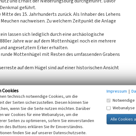
utz und Erhalt der Niederungsburg durchgeführt. Davor
 Denkmal geführt.
e Mitte des 15. Jahrhunderts zurück. Als Inhaber des Lehens
nt Meuchen nachweisen. Zu welchem Zeitpunkt die Anlage
in lassen sich lediglich durch eine archäologische
 1880er Jahre war auf dem Mottenhügel noch ein mehrere
und angesetztem Erker erhalten.
d runde Mottenhügel mit Resten des umfassenden Grabens
erreste auf dem Hügel sind auf einer historischen Ansicht
n Cookies
Impressum
|
Da
g genutzt, ist abgezäunt und gut erhalten. Die Motte und
inen technisch notwendige Cookies, um die
Notwendige 
 werden. Der Rhein-Ruhr-Weg führt direkt und der
it der Seiten sicherzustellen. Diesen können Sie
Webanalyse
chen, wenn Sie die Seite nutzen möchten. Darüber
n wir Cookies für eine Webanalyse, um die
erer Seiten zu optimieren, sofern Sie einverstanden
flege im Rheinland, 2013)
ken des Buttons erklären Sie Ihr Einverständnis.
tionen finden Sie auf unserer Datenschutzseite.
LVR-ABR SU 055).