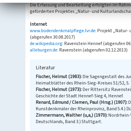
Die Erfassung und Bearbeitung erfolgten im Rahm
geförderten Projektes „Natur- und Kulturlandschaf
Internet
www.bodendenkmalpflege.lvr.de
: Projekt „Natur-
(abgerufen 30.08.2017)
de.wikipedia.org
: Ravenstein Hennef (abgerufen 06
alleburgen.de
: Ravenstein (abgerufen 02.12.2013)
Literatur
Fischer, Helmut (1983)
Die Sagengestalt des Jun
Heimatblätter des Rhein-Sieg-Kreises 51/52, S. 7
Fischer, Helmut (1973)
Der Rittersitz Ravenstei
Geschichte der Stadt Hennef-Sieg 4, Hennef.
Renard, Edmund / Clemen, Paul (Hrsg.) (1907)
D
Kunstdenkmäler der Rheinprovinz, Band 5.4.) Dü
Zimmermann, Walther (u,a,) (1970)
Nordrhein-
Deutschlands, Band 3.) Stuttgart.