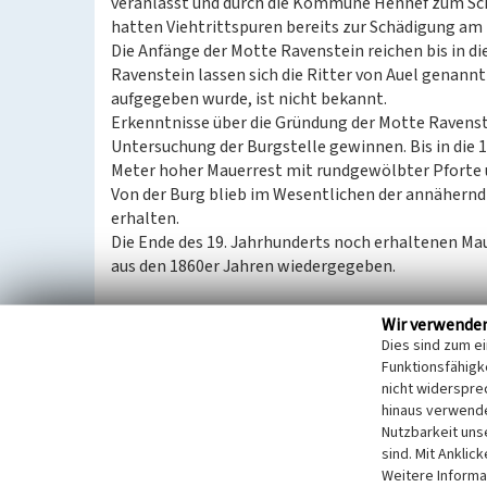
veranlasst und durch die Kommune Hennef zum Sch
hatten Viehtrittspuren bereits zur Schädigung am
Die Anfänge der Motte Ravenstein reichen bis in di
Ravenstein lassen sich die Ritter von Auel genan
aufgegeben wurde, ist nicht bekannt.
Erkenntnisse über die Gründung der Motte Ravenste
Untersuchung der Burgstelle gewinnen. Bis in die
Meter hoher Mauerrest mit rundgewölbter Pforte 
Von der Burg blieb im Wesentlichen der annähern
erhalten.
Die Ende des 19. Jahrhunderts noch erhaltenen Mau
aus den 1860er Jahren wiedergegeben.
Zustand/Erscheinungsbild
Wir verwende
Heute wird die Anlage als Grünland ohne Beweidun
Dies sind zum e
die Mühle Ravenstein können von außen besichtigt
Funktionsfähigke
Bergische Weg in unmittelbarer Nähe vorbei.
nicht widerspre
hinaus verwende
Nutzbarkeit uns
(Christine Wohlfarth, LVR-Amt für Bodendenkmalp
sind. Mit Anklic
Weitere Informa
Das Objekt ist ein eingetragenes Bodendenkmal (