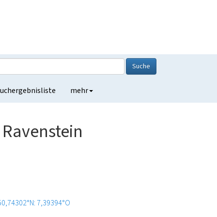
Suche
uchergebnisliste
mehr
 Ravenstein
50,74302°N: 7,39394°O