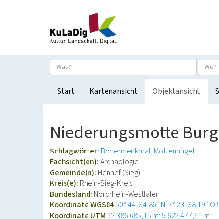
Start
Kartenansicht
Objektansicht
S
Niederungsmotte Burg
Schlagwörter:
Bodendenkmal
Mottenhügel
Fachsicht(en):
Archäologie
Gemeinde(n):
Hennef (Sieg)
Kreis(e):
Rhein-Sieg-Kreis
Bundesland:
Nordrhein-Westfalen
Koordinate WGS84
50° 44′ 34,86″ N: 7° 23′ 38,19″ O
Koordinate UTM
32.386.685,15 m: 5.622.477,91 m