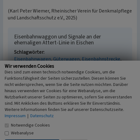
(Karl Peter Wiemer, Rheinischer Verein für Denkmalpflege
und Landschaftsschutz e.V., 2025)
Eisenbahnwaggon und Signale an der
ehemaligen Attert-Linie in Eischen
Schlagwörter
Eisenbahnwagen
Güterwagen
Eisenbahnstrecke
Freilichtmuseum
Wir verwenden Cookies
Dies sind zum einen technisch notwendige Cookies, um die
Straße / Hausnummer
Funktionsfähigkeit der Seiten sicherzustellen. Diesen können Sie
Rue de Steinfort / Rue de la Gare
nicht widersprechen, wenn Sie die Seite nutzen möchten. Darüber
Ort
hinaus verwenden wir Cookies für eine Webanalyse, um die
Habscht - Eischen / Luxemburg
Nutzbarkeit unserer Seiten zu optimieren, sofern Sie einverstanden
Fachsicht(en)
sind. Mit Anklicken des Buttons erklären Sie Ihr Einverständnis.
Kulturlandschaftspflege
Weitere Informationen finden Sie auf unserer Datenschutzseite.
Erfassungsmaßstab
Impressum
|
Datenschutz
i.d.R. 1:5.000 (größer als 1:20.000)
Notwendige Cookies
Erfassungsmethode
Webanalyse
Geländebegehung/-kartierung