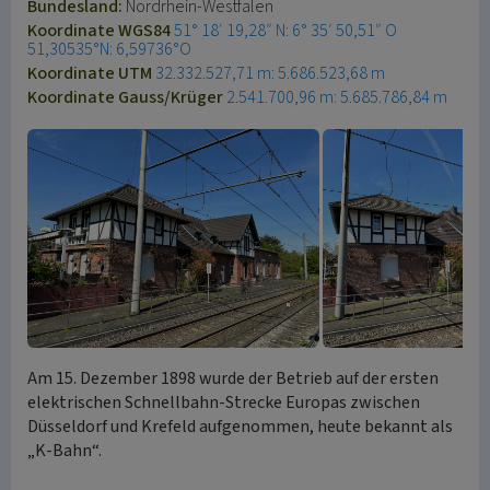
Bundesland:
Nordrhein-Westfalen
Koordinate WGS84
51° 18′ 19,28″ N: 6° 35′ 50,51″ O
51,30535°N: 6,59736°O
Koordinate UTM
32.332.527,71 m: 5.686.523,68 m
Koordinate Gauss/Krüger
2.541.700,96 m: 5.685.786,84 m
Am 15. Dezember 1898 wurde der Betrieb auf der ersten
elektrischen Schnellbahn-Strecke Europas zwischen
Düsseldorf und Krefeld aufgenommen, heute bekannt als
„K-Bahn“.