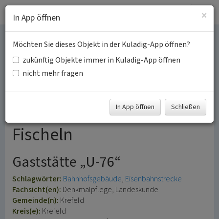
Togg
×
In App öffnen
navig
Möchten Sie dieses Objekt in der Kuladig-App öffnen?
Bahnhofsgebäude der
zukünftig Objekte immer in Kuladig-App öffnen
elektrischen
nicht mehr fragen
Schnellbahnstrecke
In App öffnen
Schließen
Düsseldorf - Krefeld in
Fischeln
Gaststätte „U-76“
Schlagwörter:
Bahnhofsgebäude
Eisenbahnstrecke
Fachsicht(en):
Denkmalpflege, Landeskunde
Gemeinde(n):
Krefeld
Kreis(e):
Krefeld