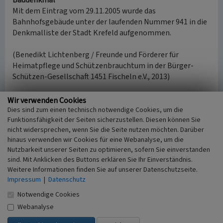
Baudenkmal
Mit dem Eintrag vom 29.11.2005 wurde das
Bahnhofsgebäude unter der laufenden Nummer 941 in die
Denkmalliste der Stadt Krefeld aufgenommen.
(Benedikt Lichtenberg / Freunde und Förderer für
Heimatpflege und Schützenbrauchtum in der Bürger-
Schützen-Gesellschaft 1451 Fischeln e.V., 2013)
Internet
Wir verwenden Cookies
krefeld.de
: Denkmalliste der Stadt Krefeld (abgerufen
Dies sind zum einen technisch notwendige Cookies, um die
Funktionsfähigkeit der Seiten sicherzustellen. Diesen können Sie
30.05.2023)
nicht widersprechen, wenn Sie die Seite nutzen möchten. Darüber
hinaus verwenden wir Cookies für eine Webanalyse, um die
Bahnhofsgebäude der elektrischen
Nutzbarkeit unserer Seiten zu optimieren, sofern Sie einverstanden
Schnellbahnstrecke Düsseldorf - Krefeld in
sind. Mit Anklicken des Buttons erklären Sie Ihr Einverständnis.
Fischeln
Weitere Informationen finden Sie auf unserer Datenschutzseite.
Impressum
|
Datenschutz
Schlagwörter
Notwendige Cookies
Bahnhofsgebäude
Eisenbahnstrecke
Straße / Hausnummer
Webanalyse
Hees 84