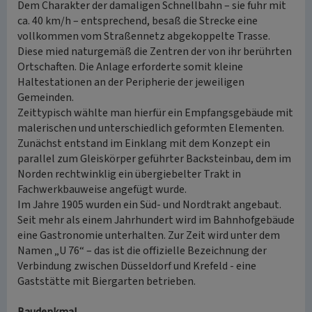
Dem Charakter der damaligen Schnellbahn – sie fuhr mit
ca. 40 km/h – entsprechend, besaß die Strecke eine
vollkommen vom Straßennetz abgekoppelte Trasse.
Diese mied naturgemäß die Zentren der von ihr berührten
Ortschaften. Die Anlage erforderte somit kleine
Haltestationen an der Peripherie der jeweiligen
Gemeinden.
Zeittypisch wählte man hierfür ein Empfangsgebäude mit
malerischen und unterschiedlich geformten Elementen.
Zunächst entstand im Einklang mit dem Konzept ein
parallel zum Gleiskörper geführter Backsteinbau, dem im
Norden rechtwinklig ein übergiebelter Trakt in
Fachwerkbauweise angefügt wurde.
Im Jahre 1905 wurden ein Süd- und Nordtrakt angebaut.
Seit mehr als einem Jahrhundert wird im Bahnhofgebäude
eine Gastronomie unterhalten. Zur Zeit wird unter dem
Namen „U 76“ – das ist die offizielle Bezeichnung der
Verbindung zwischen Düsseldorf und Krefeld - eine
Gaststätte mit Biergarten betrieben.