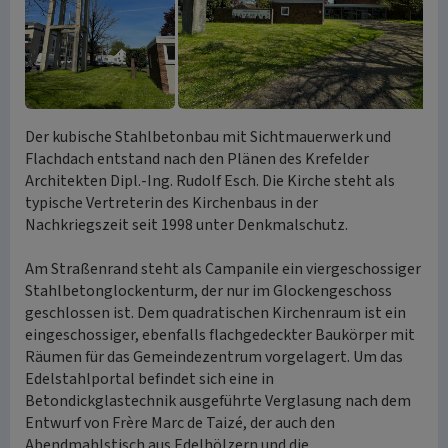
Der kubische Stahlbetonbau mit Sichtmauerwerk und
Flachdach entstand nach den Plänen des Krefelder
Architekten Dipl.-Ing. Rudolf Esch. Die Kirche steht als
typische Vertreterin des Kirchenbaus in der
Nachkriegszeit seit 1998 unter Denkmalschutz.
Am Straßenrand steht als Campanile ein viergeschossiger
Stahlbetonglockenturm, der nur im Glockengeschoss
geschlossen ist. Dem quadratischen Kirchenraum ist ein
eingeschossiger, ebenfalls flachgedeckter Baukörper mit
Räumen für das Gemeindezentrum vorgelagert. Um das
Edelstahlportal befindet sich eine in
Betondickglastechnik ausgeführte Verglasung nach dem
Entwurf von Frère Marc de Taizé, der auch den
Abendmahlstisch aus Edelhölzern und die