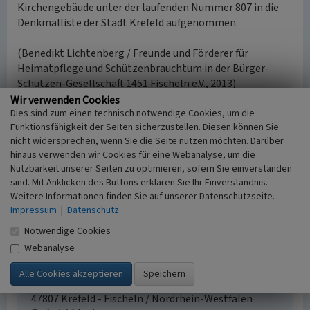
Kirchengebäude unter der laufenden Nummer 807 in die
Denkmalliste der Stadt Krefeld aufgenommen.
(Benedikt Lichtenberg / Freunde und Förderer für
Heimatpflege und Schützenbrauchtum in der Bürger-
Schützen-Gesellschaft 1451 Fischeln e.V., 2013)
Wir verwenden Cookies
Dies sind zum einen technisch notwendige Cookies, um die
Internet
Funktionsfähigkeit der Seiten sicherzustellen. Diesen können Sie
krefeld.de:
Denkmalliste der Stadt Krefeld (abgerufen
nicht widersprechen, wenn Sie die Seite nutzen möchten. Darüber
30.05.2023)
hinaus verwenden wir Cookies für eine Webanalyse, um die
Nutzbarkeit unserer Seiten zu optimieren, sofern Sie einverstanden
sind. Mit Anklicken des Buttons erklären Sie Ihr Einverständnis.
Weitere Informationen finden Sie auf unserer Datenschutzseite.
Markuskirche in Fischeln
Impressum
|
Datenschutz
Schlagwörter
Notwendige Cookies
Kirchengebäude
Glockenturm
Webanalyse
Straße / Hausnummer
Kölner Straße 480
Ort
47807 Krefeld - Fischeln / Nordrhein-Westfalen