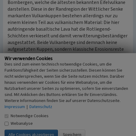
Bombergen, welche die ältesten bekannten Eifelvulkane
darstellen. Diese in der Randregion der Wittlicher Senke
markanten Vulkankuppen bestehen allerdings nur zu
einem kleinen Teil aus vulkanischem Material: Die hier
aufdringende basaltische Lava hat die Rotliegend-
Schichten verkieselt und damit verwitterungsbeständiger
ausgestattet. Beide Vulkanberge sind demnach keine
aufgesetzten Kuppen, sondern klassische Erosionsreste
in einer deutlich anfälligeren Umgebung. Überraschend ist
Wir verwenden Cookies
allerdings ihr radiometrisch ermitteltes Alter: Sie sind
Dies sind zum einen technisch notwendige Cookies, um die
rund 108 Millionen Jahre alt und gehören somit in die
Funktionsfähigkeit der Seiten sicherzustellen. Diesen können Sie
späte Unterkreide.
nicht widersprechen, wenn Sie die Seite nutzen möchten. Darüber
hinaus verwenden wir Cookies für eine Webanalyse, um die
Nutzbarkeit unserer Seiten zu optimieren, sofern Sie einverstanden
(Bruno P. Kremer, 2018)
sind. Mit Anklicken des Buttons erklären Sie Ihr Einverständnis.
Weitere Informationen finden Sie auf unserer Datenschutzseite.
Impressum
|
Datenschutz
Literatur
Notwendige Cookies
Rheinischer Verein für Denkmalpflege und
Landschaftsschutz (Hrsg.) (2018)
Rheinland-
Webanalyse
Kalender 2019. Landschaft, Denkmal, Natur. Köln.