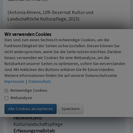
(Antonia Ahrens, LVR-Dezernat Kultur und
Landschaftliche Kulturpflege, 2023)
Internet
Wir verwenden Cookies
de.wikipedia.org
: Gut Melb (abgerufen 21.04.2023)
Dies sind zum einen technisch notwendige Cookies, um die
Funktionsfähigkeit der Seiten sicherzustellen. Diesen können Sie
nicht widersprechen, wenn Sie die Seite nutzen möchten. Darüber
Gut Melb
hinaus verwenden wir Cookies für eine Webanalyse, um die
Nutzbarkeit unserer Seiten zu optimieren, sofern Sie einverstanden
Schlagwörter
sind. Mit Anklicken des Buttons erklären Sie Ihr Einverständnis.
Herrenhaus (Bauwerk)
Gutshof
Weitere Informationen finden Sie auf unserer Datenschutzseite.
Straße / Hausnummer
Impressum
|
Datenschutz
Melbweg 42
Notwendige Cookies
Ort
Webanalyse
53127 Bonn - Venusberg / Deutschland
Gesetzlich geschütztes Kulturdenkmal
Ortsfestes Denkmal gem. § 3 DSchG NW
Fachsicht(en)
Kulturlandschaftspflege
Erfassungsmaßstab