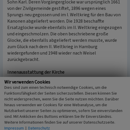
Sohn Karl. Deren Vorgängerglocke war ursprünglich 1661
von der Zivilgemeinde gestiftet, 1896 wegen eines
Sprungs neu gegossen und im I. Weltkrieg für den Bau von
Kanonen abgeliefert worden. Die 1928 beschaffte
Ersatzglocke wurde ebenfalls im II. Weltkrieg eingezogen
und eingeschmolzen. Die oben beschriebene große
Glocke, die ebenfalls abgeliefert werden musste, wurde
zum Glück nach dem II. Weltkrieg in Hamburg
wiedergefunden und 1948 wieder nach Weisel
zurückgebracht.
Innenausstattung der Kirche
Das Innere der Kirche entspricht im Großen und Ganzen
Wir verwenden Cookies
dem Zustand aus der Erbauungszeit. Kanzel, Gestühl und
Dies sind zum einen technisch notwendige Cookies, um die
Empore sind original erhalten, die hölzernen Windfänge
Funktionsfähigkeit der Seiten sicherzustellen. Diesen können Sie
vor den Eingangstüren an der Süd- und der Nordseite
nicht widersprechen, wenn Sie die Seite nutzen möchten. Darüber
wurden erst 1894 eingebaut, der steinerne Altar 1886-
hinaus verwenden wir Cookies für eine Webanalyse, um die
1887 errichtet. Bis dahin hatte ein einfacher hölzerner
Nutzbarkeit unserer Seiten zu optimieren, sofern Sie einverstanden
sind. Mit Anklicken des Buttons erklären Sie Ihr Einverständnis.
Tisch als Altar gedient. Mit dem Neubau der Kirche wurde
Weitere Informationen finden Sie auf unserer Datenschutzseite.
eine Sitzordnung für die Gemeindemitglieder getrennt
Impressum
|
Datenschutz
nach Geschlecht, Alter und Familienstand eingeführt, die