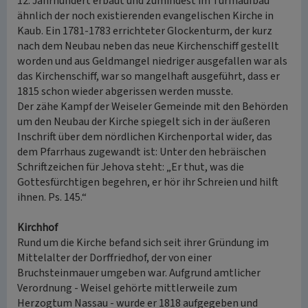
12. Jahrhundert erbaut und zumindest im Turmaufbau
ähnlich der noch existierenden evangelischen Kirche in
Kaub. Ein 1781-1783 errichteter Glockenturm, der kurz
nach dem Neubau neben das neue Kirchenschiff gestellt
worden und aus Geldmangel niedriger ausgefallen war als
das Kirchenschiff, war so mangelhaft ausgeführt, dass er
1815 schon wieder abgerissen werden musste.
Der zähe Kampf der Weiseler Gemeinde mit den Behörden
um den Neubau der Kirche spiegelt sich in der äußeren
Inschrift über dem nördlichen Kirchenportal wider, das
dem Pfarrhaus zugewandt ist: Unter den hebräischen
Schriftzeichen für Jehova steht: „Er thut, was die
Gottesfürchtigen begehren, er hör ihr Schreien und hilft
ihnen. Ps. 145.“
Kirchhof
Rund um die Kirche befand sich seit ihrer Gründung im
Mittelalter der Dorffriedhof, der von einer
Bruchsteinmauer umgeben war. Aufgrund amtlicher
Verordnung - Weisel gehörte mittlerweile zum
Herzogtum Nassau - wurde er 1818 aufgegeben und