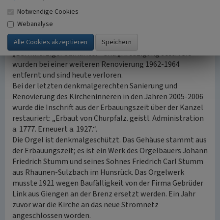
bis ins 20. Jahrhundert hinein gültig war.
Notwendige Cookies
Im Zuge einer Innenrenovierung 1927 wurden links und
Webanalyse
rechts der Kanzel zwei große Gemälde des Kunstmalers
Adolf Presber aufgehängt mit den Themen
„Barmherziger Samariter“ und „Kreuzigung Jesu“. Sie
wurden bei einer weiteren Renovierung 1962-1964
entfernt und sind heute verloren.
Bei der letzten denkmalgerechten Sanierung und
Renovierung des Kircheninneren in den Jahren 2005-2006
wurde die Inschrift aus der Erbauungszeit über der Kanzel
restauriert: „Erbaut von Churpfalz. geistl. Administration
a. 1777. Erneuert a. 1927.“.
Die Orgel ist denkmalgeschützt. Das Gehäuse stammt aus
der Erbauungszeit; es ist ein Werk des Orgelbauers Johann
Friedrich Stumm und seines Sohnes Friedrich Carl Stumm
aus Rhaunen-Sulzbach im Hunsrück. Das Orgelwerk
musste 1921 wegen Baufälligkeit von der Firma Gebrüder
Link aus Giengen an der Brenz ersetzt werden. Ein Jahr
zuvor war die Kirche an das neue Stromnetz
angeschlossen worden.