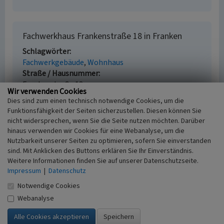
Fachwerkhaus Frankenstraße 18 in Franken
Schlagwörter
Fachwerkgebäude
Wohnhaus
Straße / Hausnummer
Frankenstraße 18
Wir verwenden Cookies
Ort
Dies sind zum einen technisch notwendige Cookies, um die
53489 Sinzig - Franken
Funktionsfähigkeit der Seiten sicherzustellen. Diesen können Sie
Gesetzlich geschütztes Kulturdenkmal
nicht widersprechen, wenn Sie die Seite nutzen möchten. Darüber
Geschütztes Kulturdenkmal gem. § 8 DSchG
hinaus verwenden wir Cookies für eine Webanalyse, um die
Rheinland-Pfalz
Nutzbarkeit unserer Seiten zu optimieren, sofern Sie einverstanden
Fachsicht(en)
sind. Mit Anklicken des Buttons erklären Sie Ihr Einverständnis.
Weitere Informationen finden Sie auf unserer Datenschutzseite.
Kulturlandschaftspflege, Denkmalpflege
Impressum
|
Datenschutz
Erfassungsmaßstab
i.d.R. 1:5.000 (größer als 1:20.000)
Notwendige Cookies
Erfassungsmethode
Webanalyse
Literaturauswertung, Geländebegehung/-
kartierung