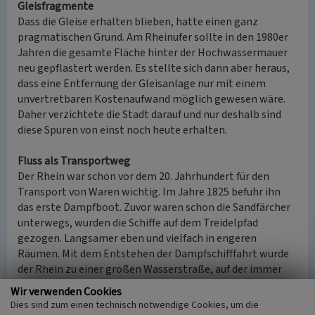
Gleisfragmente
Dass die Gleise erhalten blieben, hatte einen ganz
pragmatischen Grund. Am Rheinufer sollte in den 1980er
Jahren die gesamte Fläche hinter der Hochwassermauer
neu gepflastert werden. Es stellte sich dann aber heraus,
dass eine Entfernung der Gleisanlage nur mit einem
unvertretbaren Kostenaufwand möglich gewesen wäre.
Daher verzichtete die Stadt darauf und nur deshalb sind
diese Spuren von einst noch heute erhalten.
Fluss als Transportweg
Der Rhein war schon vor dem 20. Jahrhundert für den
Transport von Waren wichtig. Im Jahre 1825 befuhr ihn
das erste Dampfboot. Zuvor waren schon die Sandfärcher
unterwegs, wurden die Schiffe auf dem Treidelpfad
gezogen. Langsamer eben und vielfach in engeren
Räumen. Mit dem Entstehen der Dampfschifffahrt wurde
der Rhein zu einer großen Wasserstraße, auf der immer
mehr transportiert wurde. Auch in Nierstein landeten die
Wir verwenden Cookies
Schiffe an und nahmen Ladung auf. Die Veränderungen in
Dies sind zum einen technisch notwendige Cookies, um die