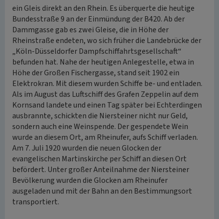
ein Gleis direkt an den Rhein. Es überquerte die heutige
Bundesstraße 9 an der Einmündung der B420. Ab der
Dammgasse gab es zwei Gleise, die in Höhe der
Rheinstraße endeten, wo sich früher die Landebrücke der
„Köln-Düsseldorfer Dampfschiffahrtsgesellschaft“
befunden hat. Nahe der heutigen Anlegestelle, etwa in
Höhe der Großen Fischergasse, stand seit 1902 ein
Elektrokran. Mit diesem wurden Schiffe be- und entladen.
Als im August das Luftschiff des Grafen Zeppelin auf dem
Kornsand landete und einen Tag später bei Echterdingen
ausbrannte, schickten die Niersteiner nicht nur Geld,
sondern auch eine Weinspende. Der gespendete Wein
wurde an diesem Ort, am Rheinufer, aufs Schiff verladen.
Am 7. Juli 1920 wurden die neuen Glocken der
evangelischen Martinskirche per Schiff an diesen Ort
befördert. Unter großer Anteilnahme der Niersteiner
Bevölkerung wurden die Glocken am Rheinufer
ausgeladen und mit der Bahn an den Bestimmungsort
transportiert.