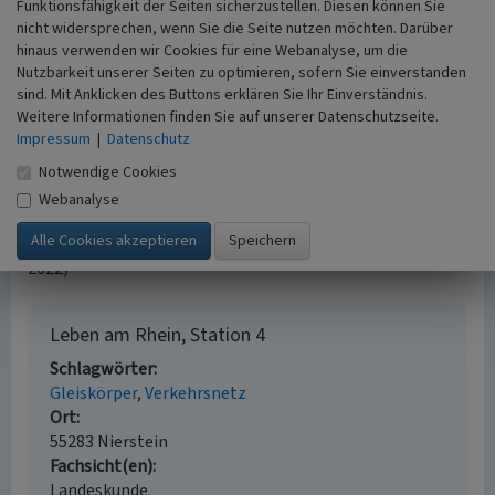
der Schifffahrt, die größeren Schiffe, die Schleppzüge und
Funktionsfähigkeit der Seiten sicherzustellen. Diesen können Sie
später die immer größer werdenden Schubschiffe bis zu
nicht widersprechen, wenn Sie die Seite nutzen möchten. Darüber
den Containerschiffen von heute - all dies machte die
hinaus verwenden wir Cookies für eine Webanalyse, um die
Nutzbarkeit unserer Seiten zu optimieren, sofern Sie einverstanden
Hafenanlagen in Nierstein mit der Zeit nicht mehr
sind. Mit Anklicken des Buttons erklären Sie Ihr Einverständnis.
notwendig. Sie mussten aufgegeben werden. Heute
Weitere Informationen finden Sie auf unserer Datenschutzseite.
erinnern noch der Schiffermast, den 1936 der
Impressum
|
Datenschutz
Schifferverein „Einigkeit“ errichtete, der Anlegesteiger
und eben die Schienen der Rheinbahn an die große Zeit der
Notwendige Cookies
Niersteiner Schifffahrt.
Webanalyse
(Hans-Peter Hexemer, Geschichtsverein Nierstein e.V.,
2022)
Leben am Rhein, Station 4
Schlagwörter
Gleiskörper
Verkehrsnetz
Ort
55283 Nierstein
Fachsicht(en)
Landeskunde