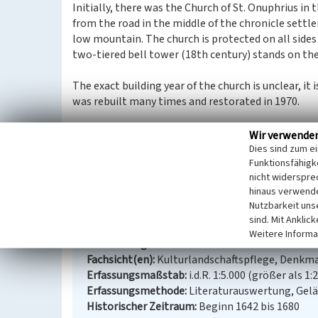
Initially, there was the Church of St. Onuphrius in t
from the road in the middle of the chronicle settl
low mountain. The church is protected on all side
two-tiered bell tower (18th century) stands on the
The exact building year of the church is unclear, it 
was rebuilt many times and restorated in 1970.
(Tetiana Zhovtanetska,
Lviv Polytechnic National 
Wir verwende
Dies sind zum e
Funktionsfähigke
Church of St. Onuphrius in Busk
nicht widerspre
hinaus verwende
Schlagwörter
Kirchengebäude
Nutzbarkeit uns
Straße / Hausnummer
Voliany Street
sind. Mit Anklic
Ort
80501 Busk
Weitere Informa
Gesetzlich geschütztes Kulturdenkmal
Kein
Fachsicht(en)
Kulturlandschaftspflege, Denkm
Erfassungsmaßstab
i.d.R. 1:5.000 (größer als 1:
Erfassungsmethode
Literaturauswertung, Gel
Historischer Zeitraum
Beginn 1642 bis 1680