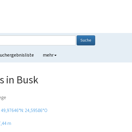
Suche
uchergebnisliste
mehr
s in Busk
lege
49,97646°N: 24,59586°O
7,44 m