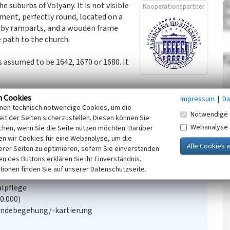
he suburbs of Volyany. It is not visible
Kooperationspartner
ement, perfectly round, located on a
s by ramparts, and a wooden frame
 path to the church.
is assumed to be 1642, 1670 or 1680. It
University
, 2022)
n Cookies
Impressum
|
Da
inen technisch notwendige Cookies, um die
Notwendige 
it der Seiten sicherzustellen. Diesen können Sie
Webanalyse
chen, wenn Sie die Seite nutzen möchten. Darüber
n wir Cookies für eine Webanalyse, um die
erer Seiten zu optimieren, sofern Sie einverstanden
ken des Buttons erklären Sie Ihr Einverständnis.
tionen finden Sie auf unserer Datenschutzseite.
alpflege
20.000)
ändebegehung/-kartierung