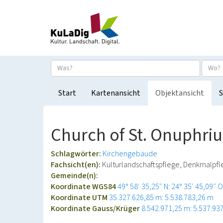
Start
Kartenansicht
Objektansicht
S
Church of St. Onuphriu
Schlagwörter:
Kirchengebäude
Fachsicht(en):
Kulturlandschaftspflege, Denkmalpf
Gemeinde(n):
Koordinate WGS84
49° 58′ 35,25″ N: 24° 35′ 45,09″ O
Koordinate UTM
35.327.626,85 m: 5.538.783,26 m
Koordinate Gauss/Krüger
8.542.971,25 m: 5.537.93