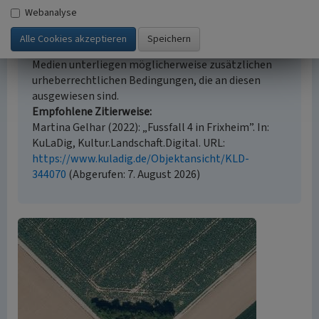
Webanalyse
Urheberrechtlicher Hinweis
Der hier präsentierte Inhalt steht unter der freien
Lizenz CC BY 4.0 (Namensnennung). Die angezeigten
Medien unterliegen möglicherweise zusätzlichen
urheberrechtlichen Bedingungen, die an diesen
ausgewiesen sind.
Empfohlene Zitierweise
Martina Gelhar (2022): „Fussfall 4 in Frixheim”. In:
KuLaDig, Kultur.Landschaft.Digital. URL:
https://www.kuladig.de/Objektansicht/KLD-
344070
(Abgerufen: 7. August 2026)