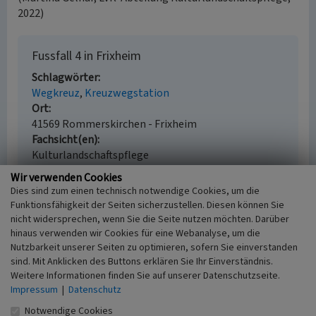
2022)
Fussfall 4 in Frixheim
Schlagwörter
Wegkreuz
Kreuzwegstation
Ort
41569 Rommerskirchen - Frixheim
Fachsicht(en)
Kulturlandschaftspflege
Erfassungsmaßstab
Wir verwenden Cookies
i.d.R. 1:5.000 (größer als 1:20.000)
Dies sind zum einen technisch notwendige Cookies, um die
Erfassungsmethode
Funktionsfähigkeit der Seiten sicherzustellen. Diesen können Sie
Geländebegehung/-kartierung
nicht widersprechen, wenn Sie die Seite nutzen möchten. Darüber
Historischer Zeitraum
hinaus verwenden wir Cookies für eine Webanalyse, um die
Nutzbarkeit unserer Seiten zu optimieren, sofern Sie einverstanden
Beginn 1800 bis 1900
sind. Mit Anklicken des Buttons erklären Sie Ihr Einverständnis.
Weitere Informationen finden Sie auf unserer Datenschutzseite.
Impressum
|
Datenschutz
Empfohlene Zitierweise
Notwendige Cookies