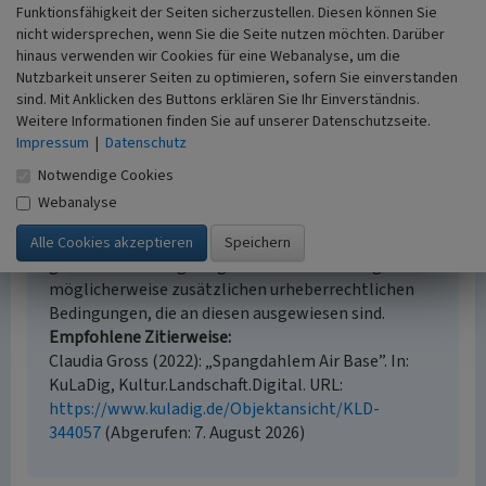
Funktionsfähigkeit der Seiten sicherzustellen. Diesen können Sie
Literaturauswertung, Fernerkundung, mündliche
nicht widersprechen, wenn Sie die Seite nutzen möchten. Darüber
Hinweise Ortsansässiger, Ortskundiger
hinaus verwenden wir Cookies für eine Webanalyse, um die
Historischer Zeitraum
Nutzbarkeit unserer Seiten zu optimieren, sofern Sie einverstanden
Beginn 1951
sind. Mit Anklicken des Buttons erklären Sie Ihr Einverständnis.
Weitere Informationen finden Sie auf unserer Datenschutzseite.
Impressum
|
Datenschutz
Notwendige Cookies
Empfohlene Zitierweise
Webanalyse
Urheberrechtlicher Hinweis
Der hier präsentierte Inhalt ist urheberrechtlich
geschützt. Die angezeigten Medien unterliegen
möglicherweise zusätzlichen urheberrechtlichen
Bedingungen, die an diesen ausgewiesen sind.
Empfohlene Zitierweise
Claudia Gross (2022): „Spangdahlem Air Base”. In:
KuLaDig, Kultur.Landschaft.Digital. URL:
https://www.kuladig.de/Objektansicht/KLD-
344057
(Abgerufen: 7. August 2026)