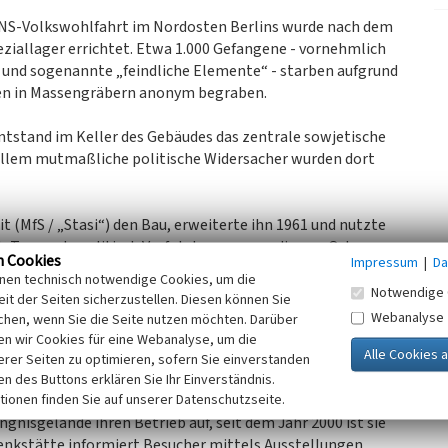
 NS-Volkswohlfahrt im Nordosten Berlins wurde nach dem
ziallager errichtet. Etwa 1.000 Gefangene - vornehmlich
e und sogenannte „feindliche Elemente“ - starben aufgrund
en in Massengräbern anonym begraben.
ntstand im Keller des Gebäudes das zentrale sowjetische
allem mutmaßliche politische Widersacher wurden dort
 (MfS / „Stasi“) den Bau, erweiterte ihn 1961 und nutzte
t. Tausende politisch Verfolgte waren an diesem Ort
n Cookies
Impressum
|
Da
sitionellen. Die Untersuchungshaftanstalt befand sich in
inen technisch notwendige Cookies, um die
enwelt hermetisch abgeschottet war. Das Gebiet war bis
Notwendige 
it der Seiten sicherzustellen. Diesen können Sie
net.
Webanalyse
chen, wenn Sie die Seite nutzen möchten. Darüber
n wir Cookies für eine Webanalyse, um die
 Wiedervereinigung Deutschlands geschlossen. 1992 wurden
erer Seiten zu optimieren, sofern Sie einverstanden
lt.
ken des Buttons erklären Sie Ihr Einverständnis.
tionen finden Sie auf unserer Datenschutzseite.
nisgelände ihren Betrieb auf, seit dem Jahr 2000 ist sie
edenkstätte informiert Besucher mittels Ausstellungen,