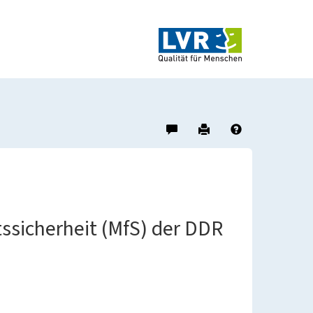
Hinweis
Drucken
Hilfe
zu
diesem
Objekt
geben
ssicherheit (MfS) der DDR