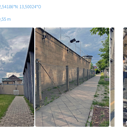
2,54186°N: 13,50024°O
9,55 m