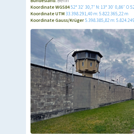
Bundesland:
Berlin
Koordinate WGS84
52° 32′ 30,7″ N: 13° 30′ 0,86″ O
5
Koordinate UTM
33.398.291,40 m: 5.822.365,22 m
Koordinate Gauss/Krüger
5.398.385,82 m: 5.824.24