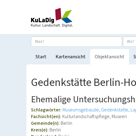
Start
Kartenansicht
Objektansicht
S
Gedenkstätte Berlin-
Ehemalige Untersuchungshaf
Schlagwörter:
Museumsgebäude
Gedenkstätte
La
Fachsicht(en):
Kulturlandschaftspflege, Museen
Gemeinde(n):
Berlin
Kreis(e):
Berlin