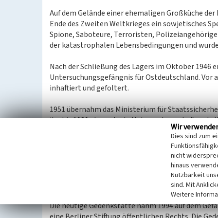
Auf dem Gelände einer ehemaligen Großküche der
Ende des Zweiten Weltkrieges ein sowjetisches Spe
Spione, Saboteure, Terroristen, Polizeiangehörig
der katastrophalen Lebensbedingungen und wurd
Nach der Schließung des Lagers im Oktober 1946 e
Untersuchungsgefängnis für Ostdeutschland. Vor 
inhaftiert und gefoltert.
1951 übernahm das Ministerium für Staatssicherheit
ihn bis 1989 als zentrale Untersuchungshaftanstal
Wir verwende
inhaftiert, darunter fast alle bekannten DDR-Oppo
Dies sind zum e
einem militärischen Sperrbezirk, der von der Auß
Funktionsfähigke
1989 auf keinem Ostberliner Stadtplan eingezeich
nicht widerspre
hinaus verwende
Im Oktober 1990 wurde die Haftstätte im Zuge der
Nutzbarkeit uns
die Gefängnisgebäude unter Denkmalschutz gestel
sind. Mit Anklic
Weitere Informa
Die heutige Gedenkstätte nahm 1994 auf dem Gefäng
eine Berliner Stiftung öffentlichen Rechts. Die G