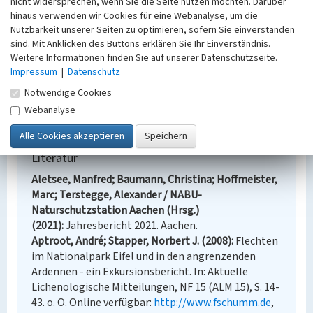
nicht widersprechen, wenn Sie die Seite nutzen möchten. Darüber
(Christina Baumann, Alexander Terstegge, Manfred
hinaus verwenden wir Cookies für eine Webanalyse, um die
Aletsee, NABU-Naturschutzstation-Aachen, 2022 /
Nutzbarkeit unserer Seiten zu optimieren, sofern Sie einverstanden
Norbert J. Stapper, Büro für ökologische Studien,
sind. Mit Anklicken des Buttons erklären Sie Ihr Einverständnis.
Monheim am Rhein, 2022)
Weitere Informationen finden Sie auf unserer Datenschutzseite.
Impressum
|
Datenschutz
Internet
Notwendige Cookies
naturschutzstation-aachen.de
: Biotopverbund im Westen
Webanalyse
– der Westwall (abgerufen 26.06.2022)
Literatur
Aletsee, Manfred; Baumann, Christina; Hoffmeister,
Marc; Terstegge, Alexander / NABU-
Naturschutzstation Aachen (Hrsg.)
(2021)
Jahresbericht 2021. Aachen.
Aptroot, André; Stapper, Norbert J. (2008)
Flechten
im Nationalpark Eifel und in den angrenzenden
Ardennen - ein Exkursionsbericht. In: Aktuelle
Lichenologische Mitteilungen, NF 15 (ALM 15), S. 14-
43. o. O. Online verfügbar:
http://www.fschumm.de
,