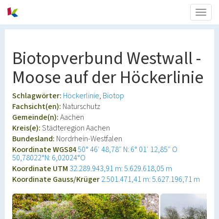
Togg
navig
Biotopverbund Westwall -
Moose auf der Höckerlinie
Schlagwörter:
Höckerlinie
Biotop
Fachsicht(en):
Naturschutz
Gemeinde(n):
Aachen
Kreis(e):
Städteregion Aachen
Bundesland:
Nordrhein-Westfalen
Koordinate WGS84
50° 46′ 48,78″ N: 6° 01′ 12,85″ O
50,78022°N: 6,02024°O
Koordinate UTM
32.289.943,91 m: 5.629.618,05 m
Koordinate Gauss/Krüger
2.501.471,41 m: 5.627.196,71 m