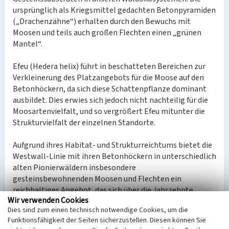
ursprünglich als Kriegsmittel gedachten Betonpyramiden
(„Drachenzähne“) erhalten durch den Bewuchs mit
Moosen und teils auch großen Flechten einen „grünen
Mantel“.
Efeu (Hedera helix) führt in beschatteten Bereichen zur
Verkleinerung des Platzangebots für die Moose auf den
Betonhöckern, da sich diese Schattenpflanze dominant
ausbildet. Dies erwies sich jedoch nicht nachteilig für die
Moosartenvielfalt, und so vergrößert Efeu mitunter die
Strukturvielfalt der einzelnen Standorte.
Aufgrund ihres Habitat- und Strukturreichtums bietet die
Westwall-Linie mit ihren Betonhöckern in unterschiedlich
alten Pionierwäldern insbesondere
gesteinsbewohnenden Moosen und Flechten ein
reichhaltiges Angebot, das sich über die Jahrzehnte
Wir verwenden Cookies
weiterentwickelt, fehlende natürliche Angebote ersetzt
Dies sind zum einen technisch notwendige Cookies, um die
und in dieser Funktion erhalten werden sollte.
Funktionsfähigkeit der Seiten sicherzustellen. Diesen können Sie