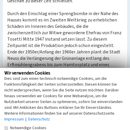
Geschäft zu dieser Zeit schließen.
Durch den Einschlag einer Sprengbombe in der Nähe des
Hauses kommt es im Zweiten Weltkrieg zu erheblichen
Schäden im Inneren des Gebäudes, die die
zwischenzeitlich zur Witwe gewordene Ehefrau von Franz
Tosetti Mitte 1947 instand setzen lässt. Zu diesem
Zeitpunkt ist die Produktion jedoch schon eingestellt.
Ende der 1950er/Anfang der 1960er Jahren plant die Stadt
Neuss die Verlängerung der Grünanlage entlang des
Erftmühlengrabens bis zum Hamtorplatz und eines
großen Parkplatzes am Hamtorwall. Diese Planung
Wir verwenden Cookies
wurde 1965 in einen Bebauungsplan überführt, der
Dies sind zum einen technisch notwendige Cookies, um die
langfristig den Abriss der Häuser Neustraße 23 und 25
Funktionsfähigkeit der Seiten sicherzustellen. Diesen können Sie
vorsah. Während die Hausnummer 23 den
nicht widersprechen, wenn Sie die Seite nutzen möchten. Darüber
hinaus verwenden wir Cookies für eine Webanalyse, um die
Planungsabsichten zu Opfer fiel, blieb die Nr. 25 aufgrund
Nutzbarkeit unserer Seiten zu optimieren, sofern Sie einverstanden
strittiger Entschädigungszahlungen stehen. Das Gebäude
sind. Mit Anklicken des Buttons erklären Sie Ihr Einverständnis.
wurde am 20.10.1993 in die Denkmalliste der Stadt Neuss
Weitere Informationen finden Sie auf unserer Datenschutzseite.
eingetragen.
Impressum
|
Datenschutz
Notwendige Cookies
Hinweis