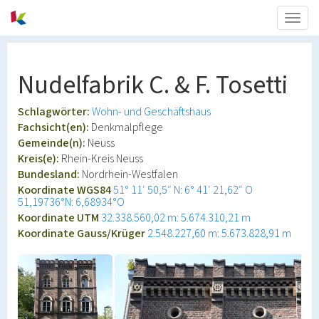
Togg
navig
Nudelfabrik C. & F. Tosetti
Schlagwörter:
Wohn- und Geschäftshaus
Fachsicht(en):
Denkmalpflege
Gemeinde(n):
Neuss
Kreis(e):
Rhein-Kreis Neuss
Bundesland:
Nordrhein-Westfalen
Koordinate WGS84
51° 11′ 50,5″ N: 6° 41′ 21,62″ O
51,19736°N: 6,68934°O
Koordinate UTM
32.338.560,02 m: 5.674.310,21 m
Koordinate Gauss/Krüger
2.548.227,60 m: 5.673.828,91 m