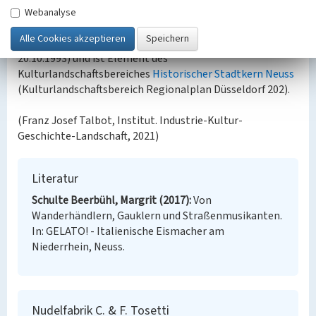
Das Objekt „Nudelfabrik C.&F. Tosetti“ in Neuss ist ein
Webanalyse
eingetragenes Baudenkmal (Denkmalliste der Stadt
Neuss, laufende Nr. 1/201, Eintrag in die Denkmalliste am
20.10.1993) und ist Element des
Kulturlandschaftsbereiches
Historischer Stadtkern Neuss
(Kulturlandschaftsbereich Regionalplan Düsseldorf 202).
(Franz Josef Talbot, Institut. Industrie-Kultur-
Geschichte-Landschaft, 2021)
Literatur
Schulte Beerbühl, Margrit (2017)
Von
Wanderhändlern, Gauklern und Straßenmusikanten.
In: GELATO! - Italienische Eismacher am
Niederrhein, Neuss.
Nudelfabrik C. & F. Tosetti