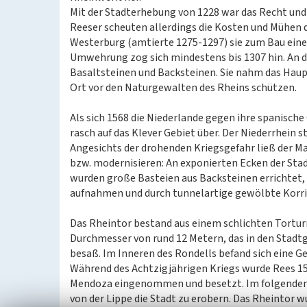
Mit der Stadterhebung von 1228 war das Recht und d
Reeser scheuten allerdings die Kosten und Mühen d
Westerburg (amtierte 1275-1297) sie zum Bau eine
Umwehrung zog sich mindestens bis 1307 hin. An d
Basaltsteinen und Backsteinen. Sie nahm das Haupt
Ort vor den Naturgewalten des Rheins schützen.
Als sich 1568 die Niederlande gegen ihre spanisch
rasch auf das Klever Gebiet über. Der Niederrhein 
Angesichts der drohenden Kriegsgefahr ließ der Ma
bzw. modernisieren: An exponierten Ecken der Sta
wurden große Basteien aus Backsteinen errichte
aufnahmen und durch tunnelartige gewölbte Korr
Das Rheintor bestand aus einem schlichten Tortu
Durchmesser von rund 12 Metern, das in den Stad
besaß. Im Inneren des Rondells befand sich eine 
Während des Achtzigjährigen Kriegs wurde Rees 15
Mendoza eingenommen und besetzt. Im folgenden 
von der Lippe die Stadt zu erobern. Das Rheintor 