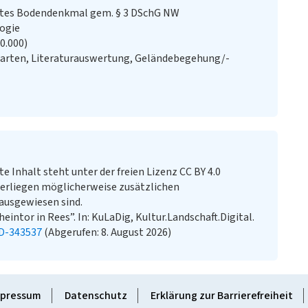
stes Bodendenkmal gem. § 3 DSchG NW
logie
20.000)
Karten, Literaturauswertung, Geländebegehung/-
te Inhalt steht unter der freien Lizenz CC BY 4.0
erliegen möglicherweise zusätzlichen
ausgewiesen sind.
eintor in Rees”. In: KuLaDig, Kultur.Landschaft.Digital.
LD-343537
(Abgerufen: 8. August 2026)
pressum
Datenschutz
Erklärung zur Barrierefreiheit