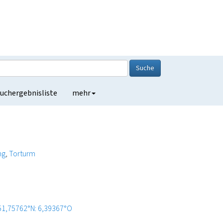
Suche
uchergebnisliste
mehr
ng
Torturm
51,75762°N: 6,39367°O