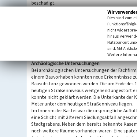
beschädigt.
Noch unter den spanischen Besatzern wurde ab 160
Wir verwende
ein Vorwerk verstärkt. 1614 besetzten die Niederlä
Dies sind zum e
bauten die vorhandenen Wehranlagen zu einer star
Funktionsfähigke
angelegt, zum Schutz des Tores und des Zuganges.
nicht widerspre
hinaus verwende
Die erneute Zerstörung des Tores erfolgte 1672 w
Nutzbarkeit uns
Untergang folgte 1945 durch alliierten Beschuss.
sind. Mit Anklic
Von der Anlage ist heute nur noch die nordwestli
Weitere Informa
Archäologische Untersuchungen
Bei archäologischen Untersuchungen der Fachfir
einem Bauvorhaben konnten neue Erkenntnisse zu
Bausubstanz gewonnen werden. Die am Ende des 16.
heutigen Straßenniveaus weitgehend ungestört erh
konnte nicht geklärt werden. Die Unterkante der K
Meter unter dem heutigen Straßenniveau liegen.
Im Inneren der Bastei war die ursprüngliche Auffül
eine Schicht mit älterem Siedlungsabfall angeschni
Stadtgrabens. Neben dem bereits bekannte Kasem
noch weitere Räume vorhanden waren. Eine später 