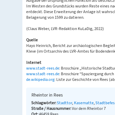
Aufgabe der ursprünglichen Funktion als Geschütz
Im Westen des Grundstücks wurden Reste eines na
entdeckt. Diese Erweiterung der Anlage ist wahrsch
Belagerung von 1599 zu datieren.
(Claus Weber, LVR-Redaktion KuLaDig, 2022)
Quelle
Hayo Heinrich, Bericht zur archäologischen Beglei
Kleve (im Ortsarchiv des LVR-Amtes für Bodendenk
Internet
www.stadt-rees.de
: Broschüre „Historische Stadt
www.stadt-rees.de
: Broschüre “Spaziergang durch 
de.wikipedia.org
: Liste zur Geschichte von Rees (a
Rheintor in Rees
Schlagwörter
Stadttor
Kasematte
Stadtbefes
Straße / Hausnummer
Vor dem Rheintor 7
Ort
46459 Rees