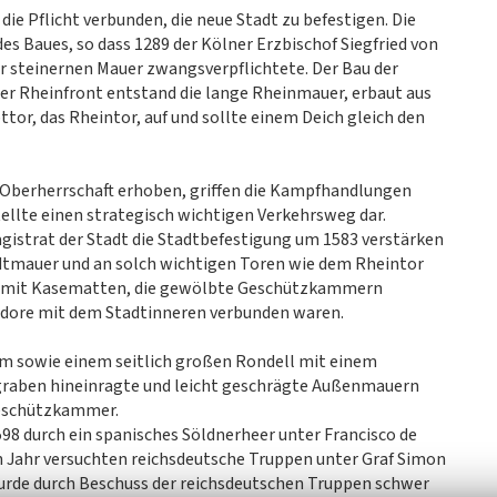
ie Pflicht verbunden, die neue Stadt zu befestigen. Die
es Baues, so dass 1289 der Kölner Erzbischof Siegfried von
r steinernen Mauer zwangsverpflichtete. Der Bau der
er Rheinfront entstand die lange Rheinmauer, erbaut aus
tor, das Rheintor, auf und sollte einem Deich gleich den
e Oberherrschaft erhoben, griffen die Kampfhandlungen
stellte einen strategisch wichtigen Verkehrsweg dar.
gistrat der Stadt die Stadtbefestigung um 1583 verstärken
dtmauer und an solch wichtigen Toren wie dem Rheintor
t, mit Kasematten, die gewölbte Geschützkammern
idore mit dem Stadtinneren verbunden waren.
rm sowie einem seitlich großen Rondell mit einem
tgraben hineinragte und leicht geschrägte Außenmauern
Geschützkammer.
98 durch ein spanisches Söldnerheer unter Francisco de
Jahr versuchten reichsdeutsche Truppen unter Graf Simon
wurde durch Beschuss der reichsdeutschen Truppen schwer