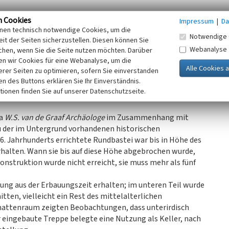
0 das Tor in westlicher Richtung neu aufgebaut und durch
n Cookies
Impressum
|
Da
nder unter Prinz Moritz von Oranien die Stadt Rees. Sie
inen technisch notwendige Cookies, um die
Notwendige 
ken Festung aus. Vor dem Rheintor wurde eine Bastion
it der Seiten sicherzustellen. Diesen können Sie
Webanalyse
chen, wenn Sie die Seite nutzen möchten. Darüber
n wir Cookies für eine Webanalyse, um die
ährend der französischen Belagerung. Der endgültige
erer Seiten zu optimieren, sofern Sie einverstanden
ken des Buttons erklären Sie Ihr Einverständnis.
che Außenwand zum Festungsgraben hin sichtbar.
tionen finden Sie auf unserer Datenschutzseite.
ma
W.S. van de Graaf Archäologe
im Zusammenhang mit
 der im Untergrund vorhandenen historischen
 Jahrhunderts errichtete Rundbastei war bis in Höhe des
alten. Wann sie bis auf diese Höhe abgebrochen wurde,
onstruktion wurde nicht erreicht, sie muss mehr als fünf
lung aus der Erbauungszeit erhalten; im unteren Teil wurde
tten, vielleicht ein Rest des mittelalterlichen
attenraum zeigten Beobachtungen, dass unterirdisch
eingebaute Treppe belegte eine Nutzung als Keller, nach