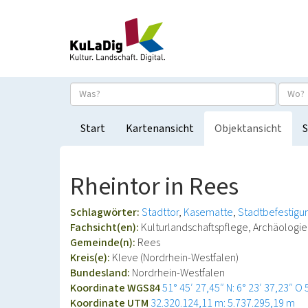
Start
Kartenansicht
Objektansicht
S
Rheintor in Rees
Schlagwörter:
Stadttor
Kasematte
Stadtbefestigu
Fachsicht(en):
Kulturlandschaftspflege, Archäologie
Gemeinde(n):
Rees
Kreis(e):
Kleve (Nordrhein-Westfalen)
Bundesland:
Nordrhein-Westfalen
Koordinate WGS84
51° 45′ 27,45″ N: 6° 23′ 37,23″ O
Koordinate UTM
32.320.124,11 m: 5.737.295,19 m