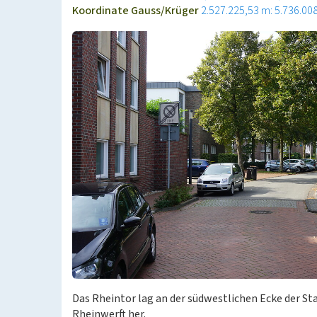
Koordinate Gauss/Krüger
2.527.225,53 m: 5.736.00
Das Rheintor lag an der südwestlichen Ecke der St
Rheinwerft her.