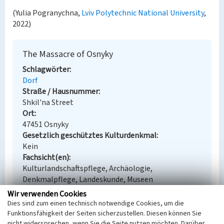
(Yulia Pogranychna,
Lviv Polytechnic National University
,
2022)
The Massacre of Osnyky
Schlagwörter
Dorf
Straße / Hausnummer
Shkil'na Street
Ort
47451 Osnyky
Gesetzlich geschütztes Kulturdenkmal
Kein
Fachsicht(en)
Kulturlandschaftspflege, Archäologie,
Denkmalpflege, Landeskunde, Museen
Erfassungsmaßstab
Wir verwenden Cookies
i.d.R. 1:5.000 (größer als 1:20.000)
Dies sind zum einen technisch notwendige Cookies, um die
Erfassungsmethode
Funktionsfähigkeit der Seiten sicherzustellen. Diesen können Sie
Literaturauswertung
nicht widersprechen, wenn Sie die Seite nutzen möchten. Darüber