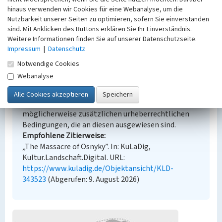
hinaus verwenden wir Cookies für eine Webanalyse, um die
Historischer Zeitraum
Nutzbarkeit unserer Seiten zu optimieren, sofern Sie einverstanden
Beginn 1943
sind. Mit Anklicken des Buttons erklären Sie Ihr Einverständnis.
Weitere Informationen finden Sie auf unserer Datenschutzseite.
Impressum
|
Datenschutz
Notwendige Cookies
Empfohlene Zitierweise
Webanalyse
Urheberrechtlicher Hinweis
Der hier präsentierte Inhalt ist urheberrechtlich
geschützt. Die angezeigten Medien unterliegen
möglicherweise zusätzlichen urheberrechtlichen
Bedingungen, die an diesen ausgewiesen sind.
Empfohlene Zitierweise
„The Massacre of Osnyky”. In: KuLaDig,
Kultur.Landschaft.Digital. URL:
https://www.kuladig.de/Objektansicht/KLD-
343523
(Abgerufen: 9. August 2026)