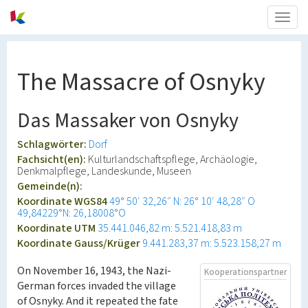
Togg
navig
The Massacre of Osnyky
Das Massaker von Osnyky
Schlagwörter:
Dorf
Fachsicht(en):
Kulturlandschaftspflege, Archäologie,
Denkmalpflege, Landeskunde, Museen
Gemeinde(n):
Koordinate WGS84
49° 50′ 32,26″ N: 26° 10′ 48,28″ O
49,84229°N: 26,18008°O
Koordinate UTM
35.441.046,82 m: 5.521.418,83 m
Koordinate Gauss/Krüger
9.441.283,37 m: 5.523.158,27 m
On November 16, 1943, the Nazi-
Kooperationspartner
German forces invaded the village
of Osnyky. And it repeated the fate