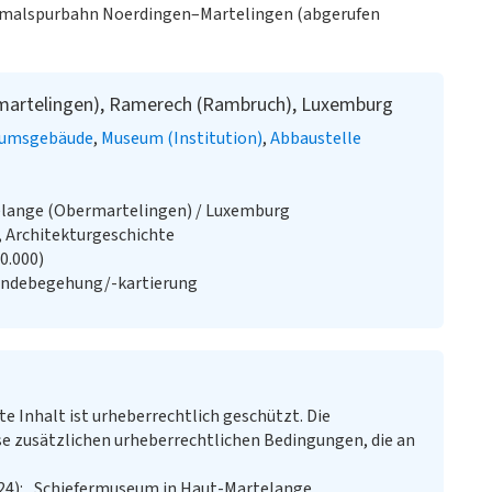
hmalspurbahn Noerdingen–Martelingen (abgerufen
martelingen), Ramerech (Rambruch), Luxemburg
umsgebäude
Museum (Institution)
Abbaustelle
lange (Obermartelingen) / Luxemburg
, Architekturgeschichte
20.000)
ändebegehung/-kartierung
te Inhalt ist urheberrechtlich geschützt. Die
e zusätzlichen urheberrechtlichen Bedingungen, die an
24): „Schiefermuseum in Haut-Martelange