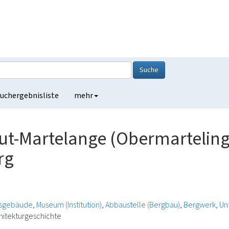
Suche
uchergebnisliste
mehr
ut-Martelange (Obermartelin
rg
sgebäude
Museum (Institution)
Abbaustelle (Bergbau)
Bergwerk
Un
hitekturgeschichte