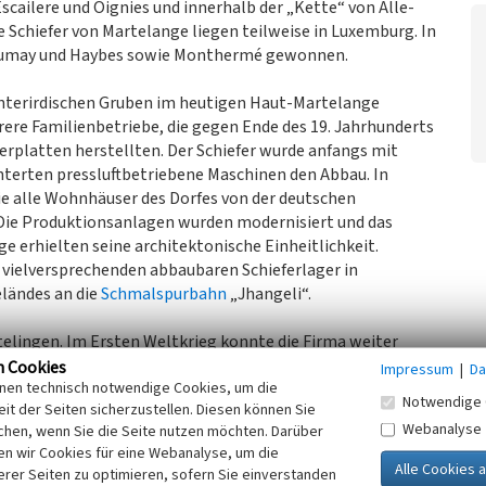
scailere und Oignies und innerhalb der „Kette“ von Alle-
 Schiefer von Martelange liegen teilweise in Luxemburg. In
, Fumay und Haybes sowie Monthermé gewonnen.
unterirdischen Gruben im heutigen Haut-Martelange
ere Familienbetriebe, die gegen Ende des 19. Jahrhunderts
ferplatten herstellten. Der Schiefer wurde anfangs mit
terten pressluftbetriebene Maschinen den Abbau. In
e alle Wohnhäuser des Dorfes von der deutschen
Die Produktionsanlagen wurden modernisiert und das
e erhielten seine architektonische Einheitlichkeit.
 vielversprechenden abbaubaren Schieferlager in
ländes an die
Schmalspurbahn
„Jhangeli“.
elingen. Im Ersten Weltkrieg konnte die Firma weiter
e von der deutschen Besatzungsregierung als kriegswichtig
n Cookies
Impressum
|
Da
inen technisch notwendige Cookies, um die
der Absatz parallel zur weltweiten wirtschaftlichen
Notwendige 
it der Seiten sicherzustellen. Diesen können Sie
eten die Betriebe weiter - teilweise mit luxemburgischen
Webanalyse
chen, wenn Sie die Seite nutzen möchten. Darüber
ttelbar nach dem Zweiten Weltkrieg wurden hier deutsche
n wir Cookies für eine Webanalyse, um die
erer Seiten zu optimieren, sofern Sie einverstanden