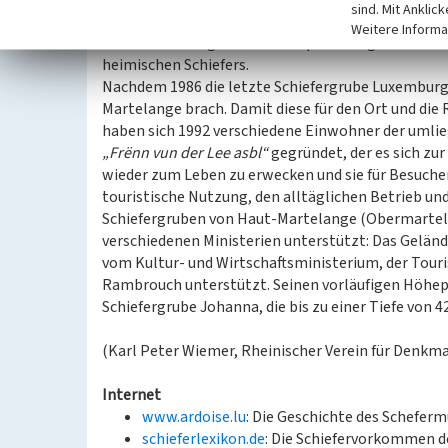
sind. Mit Anklic
Nach 1960 wurde der Zusammenbruch der Schieferin
Weitere Informa
die Dachdeckung sowie der Import billiger auslän
heimischen Schiefers.
Nachdem 1986 die letzte Schiefergrube Luxemburg
Martelange brach. Damit diese für den Ort und die 
haben sich 1992 verschiedene Einwohner der uml
„Frënn vun der Lee asbl“
gegründet, der es sich zu
wieder zum Leben zu erwecken und sie für Besucher 
touristische Nutzung, den alltäglichen Betrieb un
Schiefergruben von Haut-Martelange (Obermartelin
verschiedenen Ministerien unterstützt: Das Gelä
vom Kultur- und Wirtschaftsministerium, der To
Rambrouch unterstützt. Seinen vorläufigen Höhep
Schiefergrube Johanna, die bis zu einer Tiefe von 
(Karl Peter Wiemer, Rheinischer Verein für Denkmal
Internet
www.ardoise.lu
: Die Geschichte des Schefer
schieferlexikon.de
: Die Schiefervorkommen d