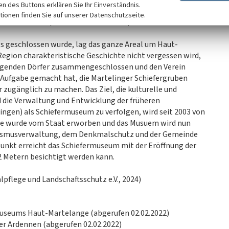
ken des Buttons erklären Sie Ihr Einverständnis.
dustrie in Luxemburg offensichtlich. Neue Materialien für
tionen finden Sie auf unserer Datenschutzseite.
discher Schieferplatten waren die Hauptkonkurrenten des
s geschlossen wurde, lag das ganze Areal um Haut-
Region charakteristische Geschichte nicht vergessen wird,
iegenden Dörfer zusammengeschlossen und den Verein
r Aufgabe gemacht hat, die Martelinger Schiefergruben
zugänglich zu machen. Das Ziel, die kulturelle und
d die Verwaltung und Entwicklung der früheren
gen) als Schiefermuseum zu verfolgen, wird seit 2003 von
nde wurde vom Staat erworben und das Musuem wird nun
urismusverwaltung, dem Denkmalschutz und der Gemeinde
unkt erreicht das Schiefermuseum mit der Eröffnung der
42 Metern besichtigt werden kann.
pflege und Landschaftsschutz e.V., 2024)
museums Haut-Martelange (abgerufen 02.02.2022)
er Ardennen (abgerufen 02.02.2022)