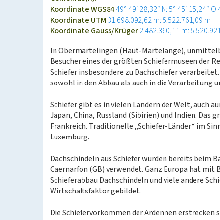
Koordinate WGS84
49° 49′ 28,32″ N: 5° 45′ 15,24″ O
Koordinate UTM
31.698.092,62 m: 5.522.761,09 m
Koordinate Gauss/Krüger
2.482.360,11 m: 5.520.92
In Obermartelingen (Haut-Martelange), unmittelb
Besucher eines der größten Schiefermuseen der Re
Schiefer insbesondere zu Dachschiefer verarbeitet
sowohl in den Abbau als auch in die Verarbeitung u
Schiefer gibt es in vielen Ländern der Welt, auch 
Japan, China, Russland (Sibirien) und Indien. Das g
Frankreich. Traditionelle „Schiefer-Länder“ im Si
Luxemburg.
Dachschindeln aus Schiefer wurden bereits beim Ba
Caernarfon (GB) verwendet. Ganz Europa hat mit B
Schieferabbau Dachschindeln und viele andere Sch
Wirtschaftsfaktor gebildet.
Die Schiefervorkommen der Ardennen erstrecken si