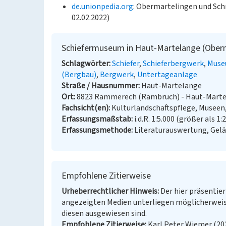
de.unionpedia.org
: Obermartelingen und Sc
02.02.2022)
Schiefermuseum in Haut-Martelange (Ober
Schlagwörter
Schiefer
Schieferbergwerk
Muse
(Bergbau)
Bergwerk
Untertageanlage
Straße / Hausnummer
Haut-Martelange
Ort
8823 Rammerech (Rambruch) - Haut-Marte
Fachsicht(en)
Kulturlandschaftspflege, Museen
Erfassungsmaßstab
i.d.R. 1:5.000 (größer als 1:
Erfassungsmethode
Literaturauswertung, Gel
Empfohlene Zitierweise
Urheberrechtlicher Hinweis
Der hier präsentier
angezeigten Medien unterliegen möglicherweis
diesen ausgewiesen sind.
Empfohlene Zitierweise
Karl Peter Wiemer (20