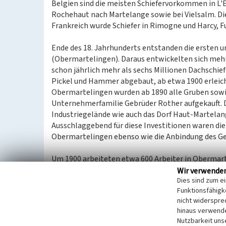
Belgien sind die meisten Schiefervorkommen in L'E
Rochehaut nach Martelange sowie bei Vielsalm. Die
Frankreich wurde Schiefer in Rimogne und Harcy
Ende des 18. Jahrhunderts entstanden die ersten 
(Obermartelingen). Daraus entwickelten sich mehr
schon jährlich mehr als sechs Millionen Dachschie
Pickel und Hammer abgebaut, ab etwa 1900 erleich
Obermartelingen wurden ab 1890 alle Gruben sowi
Unternehmerfamilie Gebrüder Rother aufgekauft. 
Industriegelände wie auch das Dorf Haut-Martelang
Ausschlaggebend für diese Investitionen waren die
Obermartelingen ebenso wie die Anbindung des Ge
Um 1900 arbeiteten etwa 600 Arbeiter in Obermart
Schiefer abbauen und verarbeiten, da die Industri
Wir verwende
Dies sind zum e
eingestuft wurde. Ab den 1930er Jahren stagnierte 
Funktionsfähigke
Rezession. Während des Zweiten Weltkriegs arbeit
nicht widerspre
Arbeitskräften aus deutschen Arbeitslagern. Unmi
hinaus verwende
Kriegsgefangene für die Produktion eingesetzt.
Nutzbarkeit uns