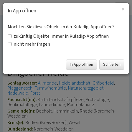
Togg
×
In App öffnen
navig
Möchten Sie dieses Objekt in der Kuladig-App öffnen?
Dingdener Heide und
zukünftig Objekte immer in Kuladig-App öffnen
Büngerner Heide
nicht mehr fragen
Kulturlandschaftserlebnisgebiet
In App öffnen
Schließen
Dingdener Heide
Schlagwörter:
Allmende
Heidelandschaft
Gräberfeld
Plaggenesch
Turmwindmühle
Naturschutzgebiet
Nadelwald
Forst
Fachsicht(en):
Kulturlandschaftspflege, Archäologie,
Denkmalpflege, Landeskunde, Raumplanung
Gemeinde(n):
Bocholt, Hamminkeln, Rhede (Nordrhein-
Westfalen)
Kreis(e):
Borken (Kreis Borken), Wesel
Bundesland:
Nordrhein-Westfalen