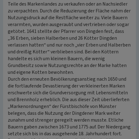
Teile des Markenlandes zu verkaufen oder an Nachsiedler
zu verpachten. Durch die Reduzierung der Fläche nahm der
Nutzungsdruck auf die Restfläche weiter zu. Viele Bauern
verarmten, wurden ausgeraubt und vertrieben oder sogar
getötet. 1641 stellte der Pfarrer von Dingden fest, dass
„36 Erben, sieben Halberben und 26 Kötter Dingden
verlassen hatten“ und nur noch „vier Erben und Halberben
und dreißig Kötter“ verblieben sind. Bei den Köttern
handelte es sich um kleinen Bauern, die wenig
Grundbesitz sowie Nutzungsrechte an der Marke hatten
und eigene Kotten bewohnten.
Durch den erneuten Bevölkerungsanstieg nach 1650 und
die fortlaufende Devastierung der verkleinerten Marken
erschwerte sich die Grundversorgung mit Lebensmitteln
und Brennholz erheblich. Die aus dieser Zeit überlieferten
„Markenordnungen“ der Fürstbischöfe von Münster
belegen, dass die Nutzung der Dingdener Mark weiter
zunahm und strenger geregelt werden musste. Etliche
Bauern gaben zwischen 1673 und 1775 auf. Der Niedergang
setzte sich bis in das ausgehende 18. Jahrhundert fort.