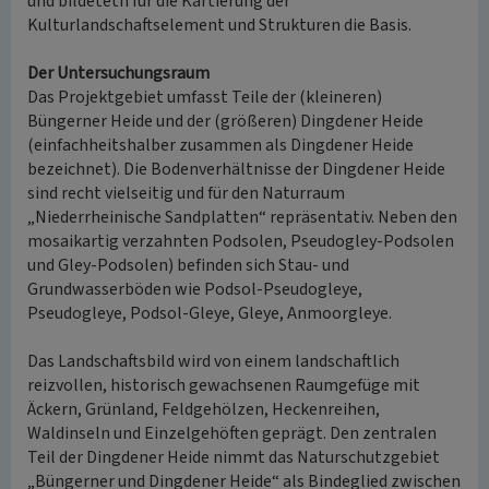
und bildetetn für die Kartierung der
Kulturlandschaftselement und Strukturen die Basis.
Der Untersuchungsraum
Das Projektgebiet umfasst Teile der (kleineren)
Büngerner Heide und der (größeren) Dingdener Heide
(einfachheitshalber zusammen als Dingdener Heide
bezeichnet). Die Bodenverhältnisse der Dingdener Heide
sind recht vielseitig und für den Naturraum
„Niederrheinische Sandplatten“ repräsentativ. Neben den
mosaikartig verzahnten Podsolen, Pseudogley-Podsolen
und Gley-Podsolen) befinden sich Stau- und
Grundwasserböden wie Podsol-Pseudogleye,
Pseudogleye, Podsol-Gleye, Gleye, Anmoorgleye.
Das Landschaftsbild wird von einem landschaftlich
reizvollen, historisch gewachsenen Raumgefüge mit
Äckern, Grünland, Feldgehölzen, Heckenreihen,
Waldinseln und Einzelgehöften geprägt. Den zentralen
Teil der Dingdener Heide nimmt das Naturschutzgebiet
„Büngerner und Dingdener Heide“ als Bindeglied zwischen