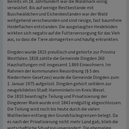
Bereits im 18. Jahrhundert war die Waldmark völlig
verwüstet. Bis auf wenige Restbestände mit
Buschwäldchen und Eichenbeständen war der Wald
weitgehend verschwunden und sind riesige, fast baumfreie
Heideflächen entstanden. Die ausgelaugten Heideböden
wirkten sich negativ auf die Futterversorgung für das Vieh
aus, so dass die Tiere abmagerten und häufig erkrankten.
Dingden wurde 1815 preußisch und gehörte zur Provinz
Westfalen. 1818 zählte die Gemeinde Dingden 260
Haushaltungen mit insgesamt 1.869 Einwohnern. Im
Rahmen der kommunalen Neuordnung (§ 5 des
Niederrhein-Gesetzes) wurde die Gemeinde Dingden zum
1. Januar 1975 aufgelöst. Dingden gehört seitdem zur
neugebildeten Stadt Hamminkeln im Kreis Wesel.
Die 1810 beantragte Teilung und Privatisierung der
Dingdener Mark wurde erst 1843 endgültig abgeschlossen.
Die Teilung wird noch bis heute durch die vielen
Wallhecken entlang den Grundstücksgrenzen belegt. Da
es nach der Privatisierung nicht mehr Land gab, blieb die
wirtschaftliche Situation unverändert. Die ehemalige