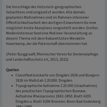
Die Vorschläge des historisch-geographischen
Gutachtens sind umgesetzt worden. Alle damals
geplanten Maßnahmen sind im Rahmen intensiver
Öffentlichkeitsarbeit den dortigen Einwohnern für eine
möglichst breite Akzeptanz vorgestellt worden. Großes
Medieninteresse fand eine Matinee-Veranstaltung zu
diesem Thema mit dem Kabarettisten Wendelin
Haverkamp, der die Patenschaft übernommen hat.
(Peter Burggraaff, Rheinischer Verein für Denkmalpflege
und Landschaftsschutz e.V., 2013, 2022)
Quellen
Classifikationskarte von Dingden 1826 und Büngern
1826 im Maßstab 1:20.000. Dingden.
Topographische Aufnahme 1:25.000 (Uraufnahme)
des preußischen Topographischen Bureaus.
Aufnahme Rheinprovinz 1842-1850. Blatt 4205
Dingden u. Blatt 4206 Brünnen. Bonn Bad Godesberg
1991/1995.