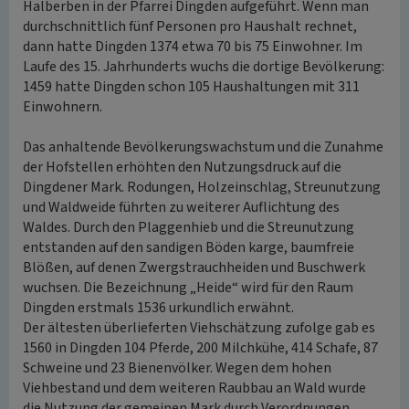
Halberben in der Pfarrei Dingden aufgeführt. Wenn man
durchschnittlich fünf Personen pro Haushalt rechnet,
dann hatte Dingden 1374 etwa 70 bis 75 Einwohner. Im
Laufe des 15. Jahrhunderts wuchs die dortige Bevölkerung:
1459 hatte Dingden schon 105 Haushaltungen mit 311
Einwohnern.
Das anhaltende Bevölkerungswachstum und die Zunahme
der Hofstellen erhöhten den Nutzungsdruck auf die
Dingdener Mark. Rodungen, Holzeinschlag, Streunutzung
und Waldweide führten zu weiterer Auflichtung des
Waldes. Durch den Plaggenhieb und die Streunutzung
entstanden auf den sandigen Böden karge, baumfreie
Blößen, auf denen Zwergstrauchheiden und Buschwerk
wuchsen. Die Bezeichnung „Heide“ wird für den Raum
Dingden erstmals 1536 urkundlich erwähnt.
Der ältesten überlieferten Viehschätzung zufolge gab es
1560 in Dingden 104 Pferde, 200 Milchkühe, 414 Schafe, 87
Schweine und 23 Bienenvölker. Wegen dem hohen
Viehbestand und dem weiteren Raubbau an Wald wurde
die Nutzung der gemeinen Mark durch Verordnungen