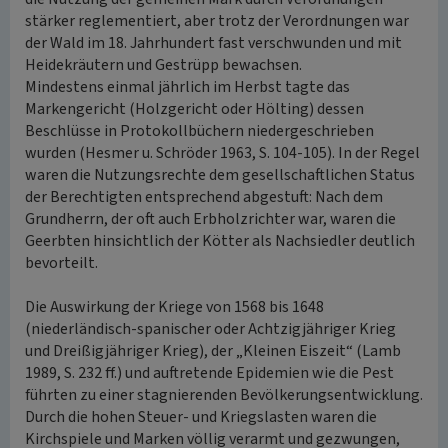
stärker reglementiert, aber trotz der Verordnungen war
der Wald im 18. Jahrhundert fast verschwunden und mit
Heidekräutern und Gestrüpp bewachsen.
Mindestens einmal jährlich im Herbst tagte das
Markengericht (Holzgericht oder Hölting) dessen
Beschlüsse in Protokollbüchern niedergeschrieben
wurden (Hesmer u. Schröder 1963, S. 104-105). In der Regel
waren die Nutzungsrechte dem gesellschaftlichen Status
der Berechtigten entsprechend abgestuft: Nach dem
Grundherrn, der oft auch Erbholzrichter war, waren die
Geerbten hinsichtlich der Kötter als Nachsiedler deutlich
bevorteilt.
Die Auswirkung der Kriege von 1568 bis 1648
(niederländisch-spanischer oder Achtzigjähriger Krieg
und Dreißigjähriger Krieg), der „Kleinen Eiszeit“ (Lamb
1989, S. 232 ff.) und auftretende Epidemien wie die Pest
führten zu einer stagnierenden Bevölkerungsentwicklung.
Durch die hohen Steuer- und Kriegslasten waren die
Kirchspiele und Marken völlig verarmt und gezwungen,