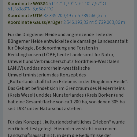
Koordinate WGS84
51° 47′ 1,79″ N: 6° 40′ 7,57″ O
51,78383°N: 6,66877°O
Koordinate UTM
32.339.200,49 m: 5.739.566,37 m
Koordinate Gauss/Krüger
2.546.193,33 m: 5.739.063,06 m
Für die Dingdener Heide und angrenzende Teile der
Büngerner Heide entwickelte die damalige Landesanstalt
für Ökologie, Bodenordnung und Forsten in
Recklinghausen (LÖBF, heute Landesamt für Natur,
Umwelt und Verbraucherschutz Nordrhein-Westfalen
LANUV) und das nordrhein-westfälische
Umweltministerium das Konzept des
„Kulturlandschaftlichen Erlebens in der Dingdener Heide“.
Das Gebiet befindet sich im Grenzraum des Niederrheins
(Kreis Wesel) und des Münsterlandes (Kreis Borken) und
hat eine Gesamtfläche von ca.1.200 ha, von denen 305 ha
seit 1987 unter Naturschutz stehen.
Für das Konzept „kulturlandschaftliches Erleben“ wurde
ein Gebiet festgelegt. Hierunter versteht man einen
Landschaftsausschnitt, in dem die Bedürfnisse der