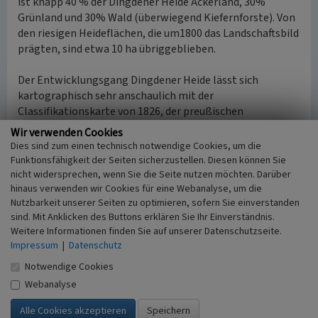
ist knapp 40 % der Dingdener Heide Ackerland, 30%
Grünland und 30% Wald (überwiegend Kiefernforste). Von
den riesigen Heideflächen, die um1800 das Landschaftsbild
prägten, sind etwa 10 ha übriggeblieben.
Der Entwicklungsgang Dingdener Heide lässt sich
kartographisch sehr anschaulich mit der
Classifikationskarte von 1826, der preußischen
Uraufnahme von 1845 Blatt 4205 Dingden u. Blatt 4206
Wir verwenden Cookies
Brünnen, der preußischen Neuaufnahme von 1897 Blatt
Dies sind zum einen technisch notwendige Cookies, um die
4205 Dingden (Hamminkeln) u. Blatt 4206 Brünnen und
Funktionsfähigkeit der Seiten sicherzustellen. Diesen können Sie
spätere Ausgaben der topographischen Karte 1:25.000
nicht widersprechen, wenn Sie die Seite nutzen möchten. Darüber
hinaus verwenden wir Cookies für eine Webanalyse, um die
verfolgen (TK25 history,). Blatt 4205 Hamminkeln u. Blatt
Nutzbarkeit unserer Seiten zu optimieren, sofern Sie einverstanden
4206 Brünnen.
sind. Mit Anklicken des Buttons erklären Sie Ihr Einverständnis.
Weitere Informationen finden Sie auf unserer Datenschutzseite.
Maßnahmen zur Umsetzung des Erlebnisgebietes
Impressum
|
Datenschutz
Die fünf Landschaftsstadien des „Erlebnisgebietes
Dingdener Heide“ repräsentieren jeweilige
Notwendige Cookies
Vegetationsformen. Die Dynamik des vergangenen
Webanalyse
Kulturlandschaftswandels und momentaner
Entwicklungen werden berücksichtigt und dies beinhaltet