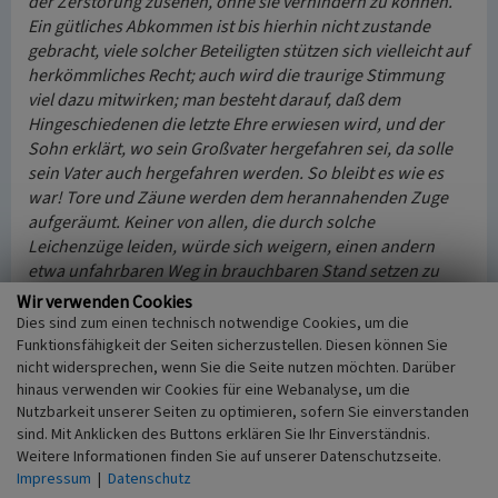
der Zerstörung zusehen, ohne sie verhindern zu können.
Ein gütliches Abkommen ist bis hierhin nicht zustande
gebracht, viele solcher Beteiligten stützen sich vielleicht auf
herkömmliches Recht; auch wird die traurige Stimmung
viel dazu mitwirken; man besteht darauf, daß dem
Hingeschiedenen die letzte Ehre erwiesen wird, und der
Sohn erklärt, wo sein Großvater hergefahren sei, da solle
sein Vater auch hergefahren werden. So bleibt es wie es
war! Tore und Zäune werden dem herannahenden Zuge
aufgeräumt. Keiner von allen, die durch solche
Leichenzüge leiden, würde sich weigern, einen andern
etwa unfahrbaren Weg in brauchbaren Stand setzen zu
helfen, um dadurch des Übels auf immer los zu werden.
Wir verwenden Cookies
Eine allgemeine höhere Bestimmung hierüber wäre zu
Dies sind zum einen technisch notwendige Cookies, um die
wünschen
“ (Schell 1907, S. 140).
Funktionsfähigkeit der Seiten sicherzustellen. Diesen können Sie
nicht widersprechen, wenn Sie die Seite nutzen möchten. Darüber
hinaus verwenden wir Cookies für eine Webanalyse, um die
(Biologische Station Rhein-Berg, erstellt im Rahmen des
Nutzbarkeit unserer Seiten zu optimieren, sofern Sie einverstanden
Projektes „Bienen, Blüten, Begegnung - Biodiversität in
sind. Mit Anklicken des Buttons erklären Sie Ihr Einverständnis.
bergischen Dörfern“. Ein Projekt im Rahmen des LVR-
Weitere Informationen finden Sie auf unserer Datenschutzseite.
Netzwerks Kulturlandschaft, 2021)
Impressum
|
Datenschutz