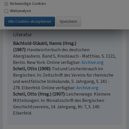
Notwendige Cookies
Internet
www.dorf-olpe.de
: Geschichte von Olpe (abgerufen
Webanalyse
16.12.2021)
Literatur
Bächtold-Stäubli, Hanns (Hrsg.)
(1987)
Handwörterbuch des deutschen
Aberglaubens. Band 5, Knoblauch - Matthias. S. 1121,
Berlin. New York. Online verfügbar:
Archive.org
Schell, Otto (1908)
Tod und Leichenbrauch im
Bergischen. In: Zeitschrift des Vereins für rheinische
und westfälische Volkskunde, 5. Jahrgang, S. 241 -
278. Elberfeld. Online verfügbar:
Archive.org
Schell, Otto (Hrsg.) (1907)
Leichenwege. Kleinere
Mitteilungen. In: Monatsschrift des Bergischen
Geschichtsvereins, 14. Jahrgang, Nr. 7, S. 140.
Elberfeld.