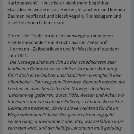
Kartenansicht). Heute ist er nicht mehr begehbar.
Stattdessen wurde er mit Hecken, Sträuchern und kleinen
Bäumen bepflanzt und bietet Vögeln, Kleinsäugern und
Insekten einen Lebensraum.
Die mit der Tradition der Leichenwege verbundenen
Probleme schildert ein Bericht aus der Zeitschrift
„Hermann - Zeitschrift von und für Westfalen“ aus dem
Jahr 1824:
„
Die Notwege sind wahrlich zu den schädlichsten aller
ländlichen Gebräuchen zu zählen! Von jeder Wohnung
führt doch ein erlaubter unschädlicher - wenngleich kein
öffentlicher - Fahrweg zum Pfarrorte. Dennoch werden die
Leichen an manchen Orten den Notweg - deutlicher
'Leichenweg' gefahren, durch Höfe, Wiesen und Acker, wo
höchstens nur ein schmaler Fußweg zu finden. Wo solche
Gebräuche bestehen, da sind sie vernichtend für die im
Wege stehenden Früchte. Der ganze Leichenzug geht
seinen Gang, unbekümmert über das, was zerfahren oder
zertreten wird, und der fleißige Landmann muß geduldig