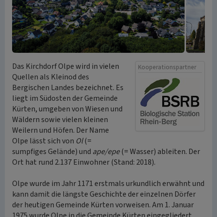
Das Kirchdorf Olpe wird in vielen
Kooperationspartner
Quellen als Kleinod des
Bergischen Landes bezeichnet. Es
liegt im Südosten der Gemeinde
Kürten, umgeben von Wiesen und
Wäldern sowie vielen kleinen
Weilern und Höfen. Der Name
Olpe lässt sich von
Ol
(=
sumpfiges Gelände) und
ape/epe
(= Wasser) ableiten. Der
Ort hat rund 2.137 Einwohner (Stand: 2018).
Olpe wurde im Jahr 1171 erstmals urkundlich erwähnt und
kann damit die längste Geschichte der einzelnen Dörfer
der heutigen Gemeinde Kürten vorweisen. Am 1. Januar
1975 wurde Olpe in die Gemeinde Kürten eingegliedert