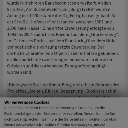
wurde in mehreren Bauabschnitten erweitert. An den
Straßen „Am Buchenwald“ und „Burgstraße“ wurden
Anfang der 1970er Jahre dreißig Fertighäuser gebaut. An
der Straße „Hofwiese“ entstanden zwischen 1981 und
2006 neue Häuser. Eine dritte Erweiterung erfolgte von
1993 bis 2004 südlich des Friedhof auf dem „Glockenberg“.
Im Osten des Dorfes, auf dem Flurstück „Ober dem Hofe“
befindet sich die vorläufig letzte Erweiterung. Der
dörfliche Charakter von Olpe ist aber erhalten geblieben,
da die baulichen Erweiterungen behutsam in den alten
Ortskern und die vorhandene Topografie eingefügt
worden sind.
(Biologische Station Rhein-Berg, erstellt im Rahmen des
Projektes „Bienen, Blüten, Begegnung - Biodiversität in
bergischen Dörfern“. Ein Projekt im Rahmen des LVR-
Wir verwenden Cookies
Netzwerks Kulturlandschaft, 2021)
Dies sind zum einen technisch notwendige Cookies, um die
Funktionsfähigkeit der Seiten sicherzustellen. Diesen können Sie
Internet
nicht widersprechen, wenn Sie die Seite nutzen möchten. Darüber
www.dorf-olpe.de
: Geschichte von Olpe (abgerufen
hinaus verwenden wir Cookies für eine Webanalyse, um die