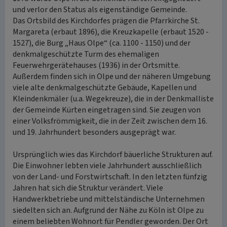
und verlor den Status als eigenständige Gemeinde.
Das Ortsbild des Kirchdorfes prägen die Pfarrkirche St.
Margareta (erbaut 1896), die Kreuzkapelle (erbaut 1520 -
1527), die Burg „Haus Olpe“ (ca. 1100 - 1150) und der
denkmalgeschützte Turm des ehemaligen
Feuerwehrgerätehauses (1936) in der Ortsmitte.
Außerdem finden sich in Olpe und der näheren Umgebung
viele alte denkmalgeschützte Gebäude, Kapellen und
Kleindenkmäler (u.a. Wegekreuze), die in der Denkmalliste
der Gemeinde Kürten eingetragen sind. Sie zeugen von
einer Volksfrömmigkeit, die in der Zeit zwischen dem 16.
und 19. Jahrhundert besonders ausgeprägt war.
Ursprünglich wies das Kirchdorf bäuerliche Strukturen auf.
Die Einwohner lebten viele Jahrhundert ausschließlich
von der Land- und Forstwirtschaft. In den letzten fünfzig
Jahren hat sich die Struktur verändert. Viele
Handwerkbetriebe und mittelständische Unternehmen
siedelten sich an. Aufgrund der Nähe zu Köln ist Olpe zu
einem beliebten Wohnort für Pendler geworden. Der Ort