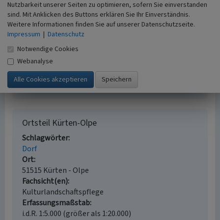
21.12.2021)
Nutzbarkeit unserer Seiten zu optimieren, sofern Sie einverstanden
de.wikipedia.org
: Olpe (Kürten) (abgerufen 21.12.2021)
sind. Mit Anklicken des Buttons erklären Sie Ihr Einverständnis.
Weitere Informationen finden Sie auf unserer Datenschutzseite.
Impressum
|
Datenschutz
Literatur
Notwendige Cookies
Büchel, Josef / Katholische Kirchengemeinde St.
Webanalyse
Margareta (Hrsg.) (1996)
825 Jahre Olpe im
Bergischen Land. eine Dorfchronik. Olpe.
Ortsteil Kürten-Olpe
Schlagwörter
Dorf
Ort
51515 Kürten - Olpe
Fachsicht(en)
Kulturlandschaftspflege
Erfassungsmaßstab
i.d.R. 1:5.000 (größer als 1:20.000)